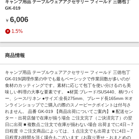
キャンプ用品 テーブルウェアアクセサリー フィールド 三徳包丁
エンタメ
楽天サービス特集
GK-019
スポーツ・アウトドア・ゴルフ
旅行特集
6,006
￥
インテリア・寝具
わくわく夏特集
1.5%
ペット・花・DIY・車
とことん買い物チャレンジ
旅行・レジャー・ホテル予約
Apple公式サイト×楽天カード分割払い
生活・お役立ち
商品情報
Qoo10メガポ
金融・マネー・保険
Samsung ボーナスキャンペーン
キャンプ用品 テーブルウェアアクセサリー フィールド 三徳包丁
デジタルコンテンツ
GK-019/調理作業の中でも最もベーシックで作業回数が多いのが
週末の高還元 夏の長期版
食材のカッティングです。素材に応じて包丁を使い分けるのも美
ビジネス・その他サービス
味しい料理の大事な要素です。 ●材質:ブレード/SUS440、柄/ラバ
ー、シース/リネン ●サイズ:全長275mm、ブレード長165mm ※オ
ンラインショップでご購入の際のスノーピークポイントは付与さ
れません。 品番 GK-019 【商品出荷についてご案内】 ■ 配送セン
ター・出荷店舗で在庫が揃う場合 ご注文完了（ご決済完了）の翌
日に出荷 ■ 複数点ご注文で在庫が揃わない場合 出荷までに4日～7
日程度 ※ご注文商品によっては、１点注文でも出荷までに4日～7
日程度お時間を頂く場合もございます（お取り寄せ・おまとめの