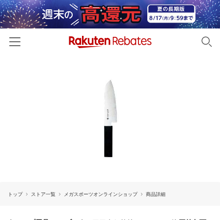
ホーム
カテゴリー一覧
百貨店・総合ECモール
イベント一覧
ファッション・インナー・小物
リーベイツ注目ストア
ヘルプ
食品・スイーツ・お酒
初回購入者限定特典
友達紹介
日用品・キッチン用品
対象ストア新規限定特典
コスメ・健康・医薬品
楽天IDでログイン/会員登録
新着ストアのご紹介
キッズ・ベビー用品
トップ
ストア一覧
メガスポーツオンラインショップ
商品詳細
電子書籍特集
家電・PC・スマホ・カメラ
楽天ペイ導入ストア