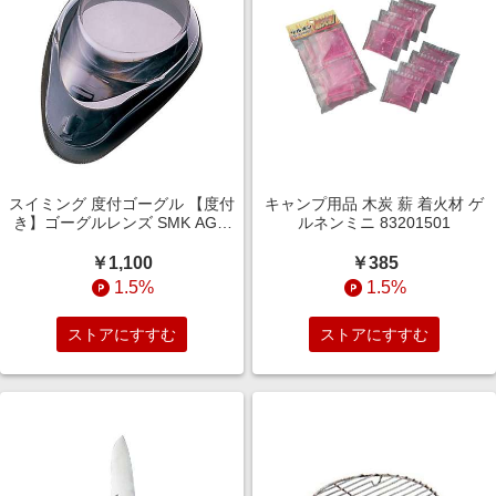
スイミング 度付ゴーグル 【度付
キャンプ用品 木炭 薪 着火材 ゲ
き】ゴーグルレンズ SMK AGL-
ルネンミニ 83201501
4500C SMK
￥1,100
￥385
1.5%
1.5%
ストアにすすむ
ストアにすすむ