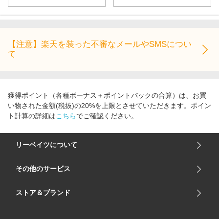
【注意】楽天を装った不審なメールやSMSについ
て
獲得ポイント（各種ボーナス＋ポイントバックの合算）は、お買
い物された金額(税抜)の20%を上限とさせていただきます。ポイン
ト計算の詳細は
こちら
でご確認ください。
リーベイツについて
会社概要
その他のサービス
ご利用ガイド
楽天市場
ストア＆ブランド
サイトマップ
楽天モバイル
ユニクロオンラインストア
リーベイツ 公式アプリ