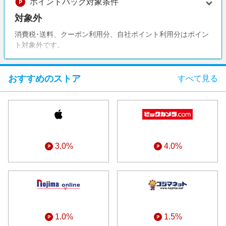
ポイントバック対象条件
エンタメ
楽天サービス特集
対象外
スポーツ・アウトドア・ゴルフ
旅行特集
消費税･送料、クーポン利用分、自社ポイント利用分はポイン
インテリア・寝具
ト対象外です。
わくわく夏特集
ペット・花・DIY・車
とことん買い物チャレンジ
旅行・レジャー・ホテル予約
おすすめのストア
すべて見る
Apple公式サイト×楽天カード分割払い
生活・お役立ち
Qoo10メガポ
金融・マネー・保険
Samsung ボーナスキャンペーン
デジタルコンテンツ
週末の高還元 夏の長期版
ビジネス・その他サービス
3.0%
4.0%
1.0%
1.5%