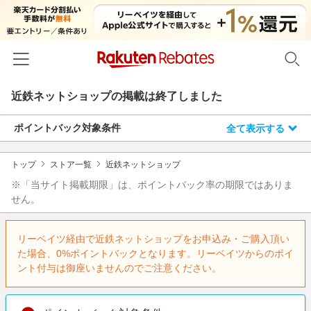
近鉄ネットショップ
の掲載は終了しました
ホーム
ポイントバック対象条件
全て表示する
カテゴリー一覧
百貨店・総合ECモール
イベント一覧
トップ
ストア一覧
近鉄ネットショップ
ファッション・インナー・小物
※「当サイト掲載期限」は、ポイントバック率の期限ではありま
リーベイツ注目ストア
ヘルプ
せん。
食品・スイーツ・お酒
初回購入者限定特典
友達紹介
日用品・キッチン用品
対象ストア新規限定特典
リーベイツ経由で近鉄ネットショップをお申込み・ご購入頂い
コスメ・健康・医薬品
た場合、0%ポイントバックとなります。リーベイツからのポイ
楽天IDでログイン/会員登録
新着ストアのご紹介
ント付与は御座いませんのでご注意ください。
キッズ・ベビー用品
電子書籍特集
家電・PC・スマホ・カメラ
楽天ペイ導入ストア