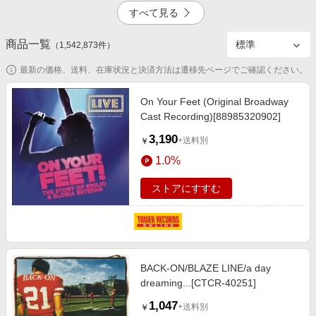
エンタメ
すべて見る
楽天サービス特集
スポーツ・アウトドア・ゴルフ
旅行特集
商品一覧
1.0%
5.0%
（
1,542,873
件）
インテリア・寝具
わくわく夏特集
最新の価格、送料、在庫状況と決済方法は遷移先ページでご確認ください。
ペット・花・DIY・車
とことん買い物チャレンジ
旅行・レジャー・ホテル予約
On Your Feet (Original Broadway
Apple公式サイト×楽天カード分割払い
Cast Recording)[88985320902]
掲載終了
掲載終了
生活・お役立ち
Qoo10メガポ
3,190
+送料別
￥
金融・マネー・保険
Samsung ボーナスキャンペーン
1.0%
デジタルコンテンツ
週末の高還元 夏の長期版
ストアにすすむ
ビジネス・その他サービス
4.5%
BACK-ON/BLAZE LINE/a day
dreaming...[CTCR-40251]
1,047
+送料別
￥