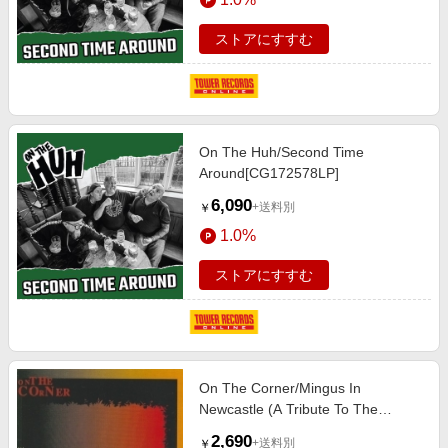
ストアにすすむ
On The Huh/Second Time
Around[CG172578LP]
6,090
+送料別
￥
1.0%
ストアにすすむ
On The Corner/Mingus In
Newcastle (A Tribute To The
Mingus Band)[33JAZZ46]
2,690
+送料別
￥