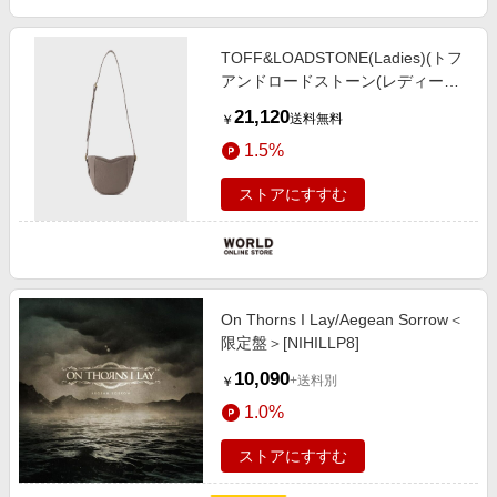
TOFF&LOADSTONE(Ladies)(トフ
アンドロードストーン(レディー
ス)) 【WEB限定】with shoulder
21,120
送料無料
￥
light shrink（ウィズショルダー ラ
1.5%
イトシュリンク）
ストアにすすむ
On Thorns I Lay/Aegean Sorrow＜
限定盤＞[NIHILLP8]
10,090
+送料別
￥
1.0%
ストアにすすむ