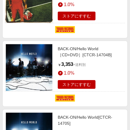
1.0%
ストアにすすむ
BACK-ON/Hello World
［CD+DVD］[CTCR-14704B]
3,353
+送料別
￥
1.0%
ストアにすすむ
BACK-ON/Hello World[CTCR-
14705]