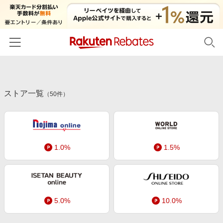
ホーム
ストア一覧
カテゴリー一覧
（
50
件）
百貨店・総合ECモール
イベント一覧
ファッション・インナー・小物
リーベイツ注目ストア
ヘルプ
食品・スイーツ・お酒
1.0%
1.5%
初回購入者限定特典
友達紹介
日用品・キッチン用品
対象ストア新規限定特典
コスメ・健康・医薬品
楽天IDでログイン/会員登録
新着ストアのご紹介
キッズ・ベビー用品
5.0%
10.0%
電子書籍特集
家電・PC・スマホ・カメラ
楽天ペイ導入ストア