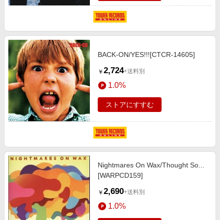
BACK-ON/YES!!![CTCR-14605]
2,724
+送料別
￥
1.0%
ストアにすすむ
Nightmares On Wax/Thought So...
[WARPCD159]
2,690
+送料別
￥
1.0%