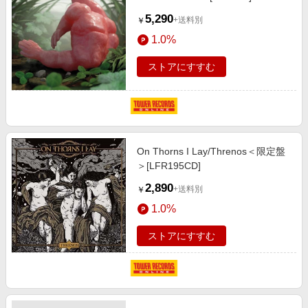
5,290
+送料別
￥
1.0%
ストアにすすむ
On Thorns I Lay/Threnos＜限定盤
＞[LFR195CD]
2,890
+送料別
￥
1.0%
ストアにすすむ