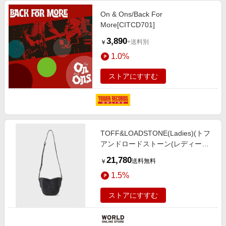
On & Ons/Back For
More[CITCD701]
3,890
+送料別
￥
1.0%
ストアにすすむ
TOFF&LOADSTONE(Ladies)(トフ
アンドロードストーン(レディー
ス)) 【WEB限定】with shoulder(ウ
21,780
送料無料
￥
ィズショルダー）
1.5%
ストアにすすむ