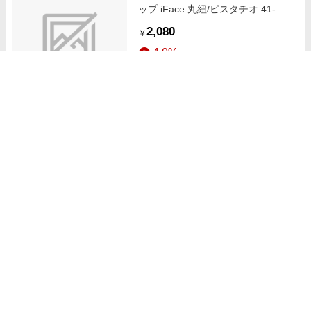
ップ iFace 丸紐/ピスタチオ 41-
957691
2,080
￥
4.0%
ストアにすすむ
iFace Hang and ショルダーストラ
ップ iFace 丸紐/ベージュ 41-
957677
2,640
￥
4.0%
ストアにすすむ