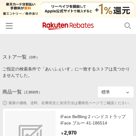
ホーム
ストア一覧
カテゴリー一覧
（
0
件）
ご指定の検索条件で「あいふぇいす」に一致するストアは見つかり
百貨店・総合ECモール
イベント一覧
ませんでした。
ファッション・インナー・小物
リーベイツ注目ストア
ヘルプ
食品・スイーツ・お酒
商品一覧
（
2,968
件）
初回購入者限定特典
友達紹介
日用品・キッチン用品
対象ストア新規限定特典
最新の価格、送料、在庫状況と決済方法は遷移先ページでご確認ください。
コスメ・健康・医薬品
楽天IDでログイン/会員登録
新着ストアのご紹介
iFace BeBling 2 ハンドストラップ
キッズ・ベビー用品
iFace ブルー 41-186514
電子書籍特集
家電・PC・スマホ・カメラ
2,970
楽天ペイ導入ストア
￥