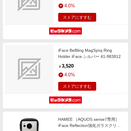
エンタメ
4.0%
楽天サービス特集
スポーツ・アウトドア・ゴルフ
旅行特集
ストアにすすむ
インテリア・寝具
わくわく夏特集
ペット・花・DIY・車
とことん買い物チャレンジ
旅行・レジャー・ホテル予約
Apple公式サイト×楽天カード分割払い
iFace BeBling MagSynq Ring
生活・お役立ち
Qoo10メガポ
Holder iFace シルバー 41-983812
金融・マネー・保険
Samsung ボーナスキャンペーン
3,520
￥
デジタルコンテンツ
週末の高還元 夏の長期版
4.0%
ビジネス・その他サービス
ストアにすすむ
HAMEE ［AQUOS sense7専用］
iFace Reflection強化ガラスクリア