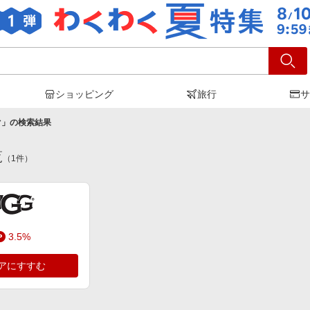
ショッピング
旅行
サ
ぐ
」の検索結果
覧
（
1
件）
3.5%
アにすすむ