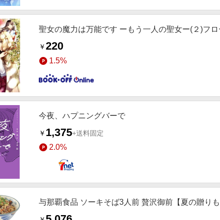
聖女の魔力は万能です ーもう一人の聖女ー(２)フ
220
￥
1.5%
今夜、ハプニングバーで
1,375
￥
+送料固定
2.0%
与那覇食品 ソーキそば3人前 贅沢御前【夏の贈り
5,076
￥