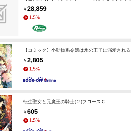
28,859
￥
1.5%
【コミック】小動物系令嬢は氷の王子に溺愛される
2,805
￥
1.5%
転生聖女と元魔王の騎士(２)フロースＣ
605
￥
1.5%