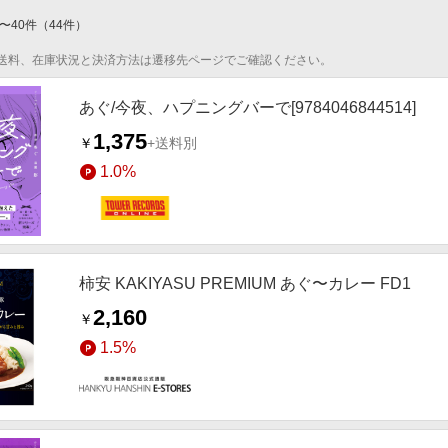
〜
40
件
（
44
件）
送料、在庫状況と決済方法は遷移先ページでご確認ください。
あぐ/今夜、ハプニングバーで[9784046844514]
1,375
￥
+送料別
1.0%
柿安 KAKIYASU PREMIUM あぐ〜カレー FD1
2,160
￥
1.5%