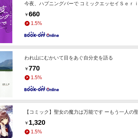
今夜、ハプニングバーで コミックエッセイＳｅｒ
660
￥
1.5%
われ山にむかいて目をあぐ自分史を語る
770
￥
1.5%
【コミック】聖女の魔力は万能です ーもう一人の
1,320
￥
1.5%