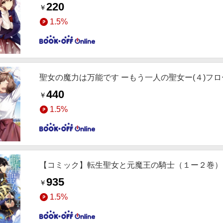
220
￥
1.5%
聖女の魔力は万能です ーもう一人の聖女ー(４)フ
440
￥
1.5%
【コミック】転生聖女と元魔王の騎士（１ー２巻）
935
￥
1.5%