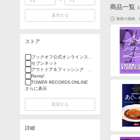
商品一覧
1
適用する
最新の価格、
ストア
ブックオフ公式オンラインスト
ア
セブンネット
アウトドア＆フィッシング ナ
チュラム
Renta!
TOWER RECORDS ONLINE
さらに表示
適用する
詳細