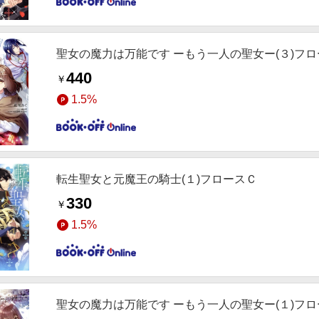
聖女の魔力は万能です ーもう一人の聖女ー(３)フ
440
￥
1.5%
転生聖女と元魔王の騎士(１)フロースＣ
330
￥
1.5%
聖女の魔力は万能です ーもう一人の聖女ー(１)フ