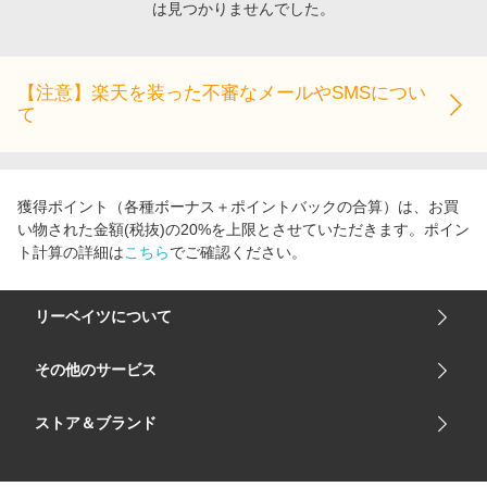
は見つかりませんでした。
エンタメ
楽天サービス特集
スポーツ・アウトドア・ゴルフ
旅行特集
インテリア・寝具
【注意】楽天を装った不審なメールやSMSについ
わくわく夏特集
て
ペット・花・DIY・車
とことん買い物チャレンジ
旅行・レジャー・ホテル予約
Apple公式サイト×楽天カード分割払い
生活・お役立ち
Qoo10メガポ
獲得ポイント（各種ボーナス＋ポイントバックの合算）は、お買
金融・マネー・保険
い物された金額(税抜)の20%を上限とさせていただきます。ポイン
Samsung ボーナスキャンペーン
ト計算の詳細は
こちら
でご確認ください。
デジタルコンテンツ
週末の高還元 夏の長期版
ビジネス・その他サービス
リーベイツについて
会社概要
その他のサービス
ご利用ガイド
楽天市場
ストア＆ブランド
サイトマップ
楽天モバイル
ユニクロオンラインストア
リーベイツ 公式アプリ