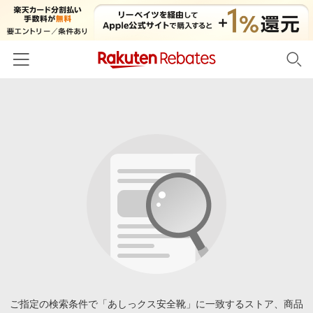
ホーム
カテゴリー一覧
百貨店・総合ECモール
イベント一覧
ファッション・インナー・小物
リーベイツ注目ストア
ヘルプ
食品・スイーツ・お酒
初回購入者限定特典
友達紹介
日用品・キッチン用品
対象ストア新規限定特典
コスメ・健康・医薬品
楽天IDでログイン/会員登録
新着ストアのご紹介
キッズ・ベビー用品
電子書籍特集
家電・PC・スマホ・カメラ
ご指定の検索条件で「あしっクス安全靴」に一致するストア、商品
楽天ペイ導入ストア