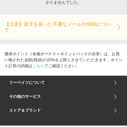
かりませんでした。
エンタメ
楽天サービス特集
スポーツ・アウトドア・ゴルフ
旅行特集
インテリア・寝具
【注意】楽天を装った不審なメールやSMSについ
お中元特集2026
て
ペット・花・DIY・車
わくわく夏特集
旅行・レジャー・ホテル予約
とことん買い物チャレンジ
生活・お役立ち
Apple公式サイト×楽天カード分割払い
獲得ポイント（各種ボーナス＋ポイントバックの合算）は、お買
金融・マネー・保険
い物された金額(税抜)の20%を上限とさせていただきます。ポイン
Qoo10メガポ
ト計算の詳細は
こちら
でご確認ください。
デジタルコンテンツ
ビジネス・その他サービス
リーベイツについて
会社概要
その他のサービス
ご利用ガイド
楽天市場
ストア＆ブランド
サイトマップ
楽天モバイル
ユニクロオンラインストア
リーベイツ 公式アプリ