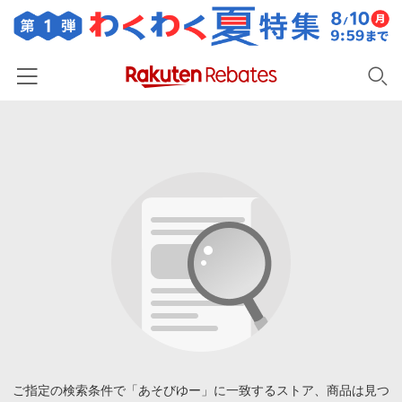
ホーム
カテゴリー一覧
百貨店・総合ECモール
イベント一覧
ファッション・インナー・小物
リーベイツ注目ストア
ヘルプ
食品・スイーツ・お酒
初回購入者限定特典
友達紹介
日用品・キッチン用品
対象ストア新規限定特典
コスメ・健康・医薬品
楽天IDでログイン/会員登録
新着ストアのご紹介
キッズ・ベビー用品
電子書籍特集
家電・PC・スマホ・カメラ
ご指定の検索条件で「あそびゆー」に一致するストア、商品は見つ
楽天ペイ導入ストア