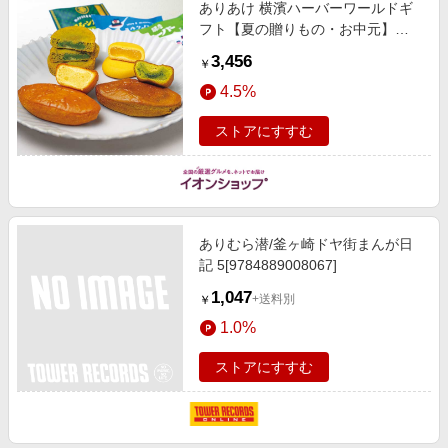
ありあけ 横濱ハーバーワールドギ
フト【夏の贈りもの・お中元】
[WAT-13] スイーツ
3,456
￥
4.5%
ストアにすすむ
ありむら潜/釜ヶ崎ドヤ街まんが日
記 5[9784889008067]
1,047
+送料別
￥
1.0%
ストアにすすむ