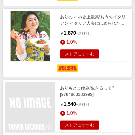
ありのママ/史上最高!おうちイタリ
アン イタリア人夫にほめられたレ
シピだけ![9784065396254]
1,870
+送料別
￥
1.0%
ストアにすすむ
ありもとまゆみ/生きるって?
[9784863383999]
1,540
+送料別
￥
1.0%
ストアにすすむ