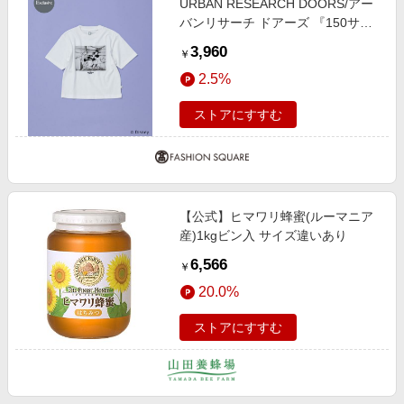
URBAN RESEARCH DOORS/アー
バンリサーチ ドアーズ 『150サイ
ズあり』別注/Disney/プリントTシ
3,960
￥
ャツ(KIDS) オフホワイト 135(130-
2.5%
140)
ストアにすすむ
【公式】ヒマワリ蜂蜜(ルーマニア
産)1kgビン入 サイズ違いあり
6,566
￥
20.0%
ストアにすすむ