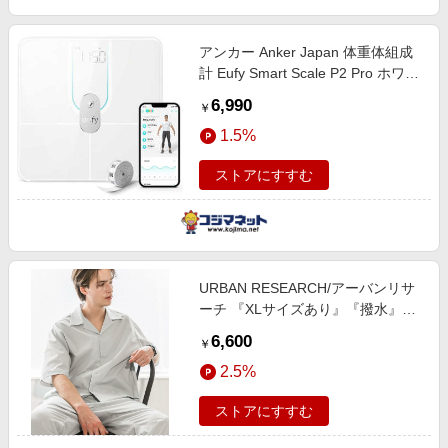
アンカー Anker Japan 体重体組成
計 Eufy Smart Scale P2 Pro ホワイ
ト [スマホ管理機能あり] T9149N22
6,990
￥
1.5%
ストアにすすむ
URBAN RESEARCH/アーバンリサ
ーチ 『XLサイズあり』『撥水』
SOLOTEX STRETCH SHORT-
6,600
￥
SLEEVE SHIRTS グレー系その他
2.5%
XL
ストアにすすむ