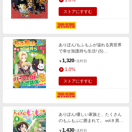
ストアにすすむ
ありぽん/もふもふが溢れる異世界
で幸せ加護持ち生活! (5)
[9784434319235]
1,320
+送料別
￥
1.0%
ストアにすすむ
ありぽん/優しい家族と、たくさん
のもふもふに囲まれて。 vol.8 異世
界で幸せに暮らします ツギクルブ
1,430
+送料別
￥