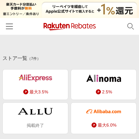
ホーム
ストア一覧
カテゴリー一覧
（
7
件）
百貨店・総合ECモール
イベント一覧
ファッション・インナー・小物
リーベイツ注目ストア
ヘルプ
食品・スイーツ・お酒
最大3.5%
2.5%
初回購入者限定特典
友達紹介
日用品・キッチン用品
対象ストア新規限定特典
コスメ・健康・医薬品
楽天IDでログイン/会員登録
新着ストアのご紹介
キッズ・ベビー用品
最大6.0%
掲載終了
電子書籍特集
家電・PC・スマホ・カメラ
楽天ペイ導入ストア