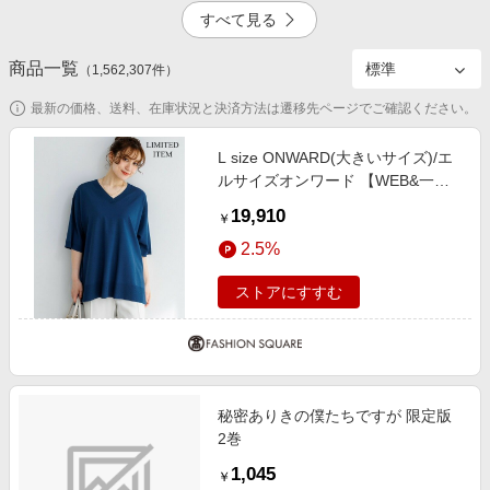
エンタメ
すべて見る
楽天サービス特集
スポーツ・アウトドア・ゴルフ
旅行特集
商品一覧
（
1,562,307
3.0%
件）
4.5%
インテリア・寝具
わくわく夏特集
最新の価格、送料、在庫状況と決済方法は遷移先ページでご確認ください。
ペット・花・DIY・車
とことん買い物チャレンジ
旅行・レジャー・ホテル予約
L size ONWARD(大きいサイズ)/エ
Apple公式サイト×楽天カード分割払い
ルサイズオンワード 【WEB&一部
2.5%
生活・お役立ち
店舗限定カラーあり/Lサイズ限定】
Qoo10メガポ
19,910
￥
レーヨンポリエステルストレッチ V
金融・マネー・保険
Samsung ボーナスキャンペーン
2.5%
ネック ニット ダルブルー系 44
デジタルコンテンツ
週末の高還元 夏の長期版
ストアにすすむ
ビジネス・その他サービス
秘密ありきの僕たちですが 限定版
2巻
1,045
￥