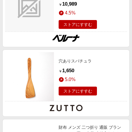
０Ｘ２６Ｘ１４ＣＭ インテリア 組
10,989
￥
立品 ロングセラー,動画あり
4.5%
ストアにすすむ
穴ありスパチュラ
1,650
￥
5.0%
ストアにすすむ
財布 メンズ 二つ折り 通販 ブラン