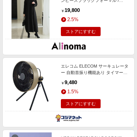
ンピースブラックフォーマル /
POUR VOUS/プールヴー / ブラッ
19,800
￥
ク / F / アリノマ / ありのま / 大き
2.5%
いサイズ / レディース
ストアにすすむ
エレコム ELECOM サーキュレータ
ー 自動首振り機能あり タイマー機
能 Type-C 給電 NESTOUT FAN-1
9,480
￥
サンドベージュ FAN-NEST-GF1BE
1.5%
ストアにすすむ