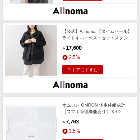
【公式】Alinoma 【タイムセール】
ライトキルトベストセットスタンド
カラーブルゾン / MB mint breeze/
17,600
￥
エムビー ミントブリーズ / クロ /
2.5%
3L / アリノマ / ありのま / 大きいサ
イズ / レディース
ストアにすすむ
オムロン OMRON 体重体組成計
［スマホ管理機能あり］ KRD-
508T-W
7,763
￥
1.5%