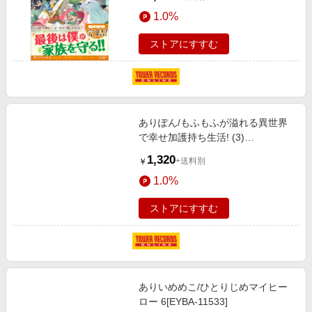
ックス[9784815619848]
1.0%
ストアにすすむ
ありぽん/もふもふが溢れる異世界
で幸せ加護持ち生活! (3)
[9784434301605]
1,320
+送料別
￥
1.0%
ストアにすすむ
ありいめめこ/ひとりじめマイヒー
ロー 6[EYBA-11533]