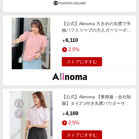
【公式】Alinoma 大きめの丸襟で半
袖パフスリーブの大人ガーリーポロ
シャツ 大きいサイズ レディース /
6,110
￥
sanmaru/サンマル / ピンク / LL / ア
2.5%
リノマ / ありのま / 大きいサイズ /
レディース
ストアにすすむ
【公式】Alinoma 【事務服・会社制
服】タイ2つ付き丸襟パウダーサテ
ン半袖シャツ（抗菌防臭加工）（リ
4,169
￥
ボンタイ・フリルタイ付） 大きい
2.5%
サイズ / SMILELAND/スマイルラン
ド / ピンク / 8L / アリノマ / ありの
ストアにすすむ
ま / 大きいサイズ / レディース