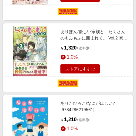
ありぽん/優しい家族と、たくさん
のもふもふに囲まれて。 Vol.2 異世
界で幸せに暮らします
1,320
+送料別
￥
[9784815605964]
1.0%
ストアにすすむ
ありたひろこ/なにがほしい?
[9784286219561]
1,210
+送料別
￥
1.0%