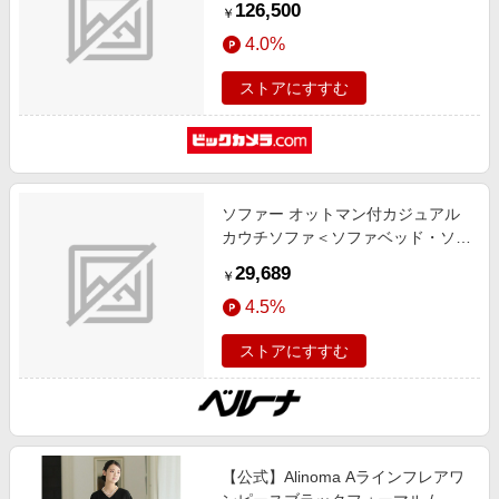
126,500
￥
/リクライニングあり]
4.0%
ストアにすすむ
ソファー オットマン付カジュアル
カウチソファ＜ソファベッド・ソフ
ァーベッド・２人掛け・３人掛け・
29,689
￥
カウチソファー・ローソファ＞ グ
4.5%
レー １２０Ｘ７７Ｘ６５ インテリ
ア iellio 秋号 設置サービス SNS,ロ
ストアにすすむ
ングセラー,動画あり
【公式】Alinoma Aラインフレアワ