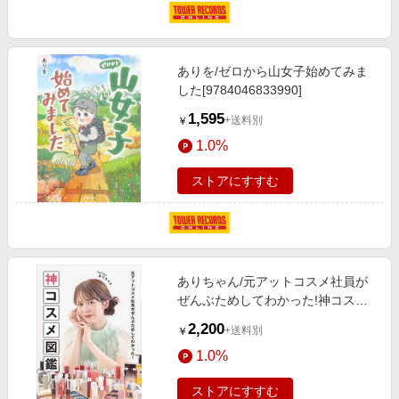
ありを/ゼロから山女子始めてみま
した[9784046833990]
1,595
+送料別
￥
1.0%
ストアにすすむ
ありちゃん/元アットコスメ社員が
ぜんぶためしてわかった!神コスメ
図鑑[9784299047120]
2,200
+送料別
￥
1.0%
ストアにすすむ