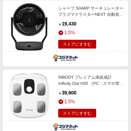
シャープ SHARP サーキュレーター
プラズマクラスターNEXT 自動首振
り機能あり DCモーター搭載 アッシ
19,430
￥
ュブラック PK-18S03-B
1.5%
ストアにすすむ
INBODY プレミアム体組成計
InBody Dial H30 ［PC・スマホ管理
機能あり］ H30NWiE
39,600
￥
1.5%
ストアにすすむ