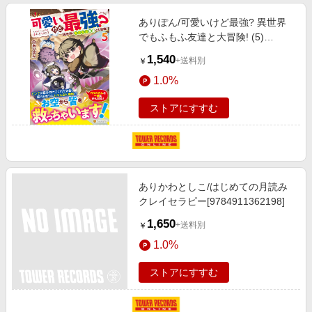
ありぽん/可愛いけど最強? 異世界
でもふもふ友達と大冒険! (5)
[9784434364303]
1,540
+送料別
￥
1.0%
ストアにすすむ
ありかわとしこ/はじめての月読み
クレイセラピー[9784911362198]
1,650
+送料別
￥
1.0%
ストアにすすむ