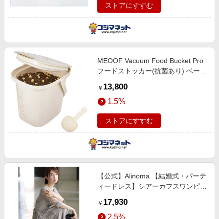
ストアにすすむ
MEOOF Vacuum Food Bucket Pro
フードストッカー(抗菌あり) ベージ
ュ FFCEA2
13,800
￥
1.5%
ストアにすすむ
【公式】Alinoma 【結婚式・パーテ
ィードレス】シアーカフスワンピー
スドレス大きいサイズ袖あり&ミモ
17,930
￥
レ丈結婚式フォーマル / POUR
2.5%
VOUS/プールヴー / アイスグレー /