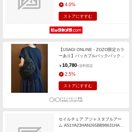
4.0%
ストアにすすむ
【USAGI ONLINE・ZOZO限定カラ
ーあり】パッカブルバックパック／
撥水 BLK
10,780
+送料固定
￥
2.5%
ストアにすすむ
セイルチェア アジャスタブルアー
ム AS1YA23HAN265BB98631HA09
フェザーグレー [アームレストあり