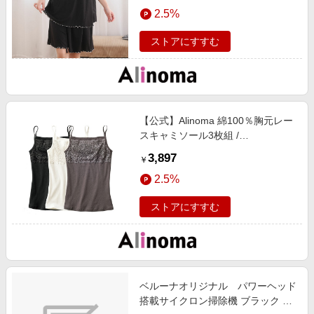
2.5%
プ/7L-8L(タグ5) / アリノマ / ありの
ま / 大きいサイズ / レディース
ストアにすすむ
【公式】Alinoma 綿100％胸元レー
スキャミソール3枚組 /
SMILELAND（インナー・下着）/ス
3,897
￥
マイルランド（インナー・下着） /
2.5%
黒+白+チャコール(プリントネーム)
/ 4L / アリノマ / ありのま / 大きい
ストアにすすむ
サイズ / レディース
ベルーナオリジナル パワーヘッド
搭載サイクロン掃除機 ブラック ６