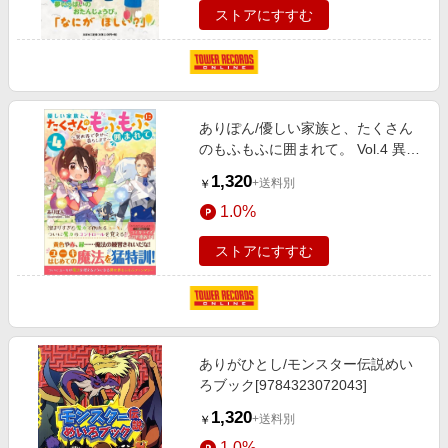
ストアにすすむ
ありぽん/優しい家族と、たくさん
のもふもふに囲まれて。 Vol.4 異世
界で幸せに暮らします
1,320
+送料別
￥
[9784815608651]
1.0%
ストアにすすむ
ありがひとし/モンスター伝説めい
ろブック[9784323072043]
1,320
+送料別
￥
1.0%