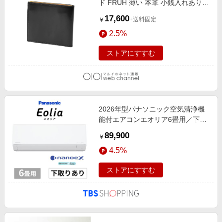
ド FRUH 薄い 本革 小銭入れあり
薄型財布 サイフ 紳士 ブラック
17,600
+送料固定
￥
2.5%
ストアにすすむ
2026年型パナソニック空気清浄機
能付エアコンエオリア6畳用／下取
りあり（標準工事費込）【特典】保
89,900
￥
証期間5年
4.5%
ストアにすすむ