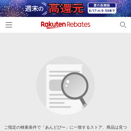
ホーム
カテゴリー一覧
百貨店・総合ECモール
イベント一覧
ファッション・インナー・小物
リーベイツ注目ストア
ヘルプ
食品・スイーツ・お酒
初回購入者限定特典
友達紹介
日用品・キッチン用品
対象ストア新規限定特典
コスメ・健康・医薬品
楽天IDでログイン/会員登録
新着ストアのご紹介
キッズ・ベビー用品
電子書籍特集
家電・PC・スマホ・カメラ
ご指定の検索条件で「あんどびー」に一致するストア、商品は見つ
楽天ペイ導入ストア