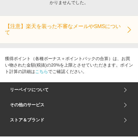
かりませんでした。
エンタメ
楽天サービス特集
スポーツ・アウトドア・ゴルフ
旅行特集
インテリア・寝具
【注意】楽天を装った不審なメールやSMSについ
わくわく夏特集
て
ペット・花・DIY・車
とことん買い物チャレンジ
旅行・レジャー・ホテル予約
Apple公式サイト×楽天カード分割払い
生活・お役立ち
Qoo10メガポ
獲得ポイント（各種ボーナス＋ポイントバックの合算）は、お買
金融・マネー・保険
い物された金額(税抜)の20%を上限とさせていただきます。ポイン
Samsung ボーナスキャンペーン
ト計算の詳細は
こちら
でご確認ください。
デジタルコンテンツ
週末の高還元 夏の長期版
ビジネス・その他サービス
リーベイツについて
会社概要
その他のサービス
ご利用ガイド
楽天市場
ストア＆ブランド
サイトマップ
楽天モバイル
ユニクロオンラインストア
リーベイツ 公式アプリ