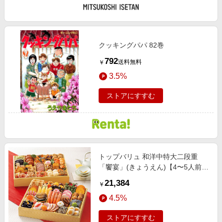
クッキングパパ 82巻
792
送料無料
￥
3.5%
ストアにすすむ
トップバリュ 和洋中特大二段重
「饗宴」(きょうえん)【4〜5人前・
77品目】【イオンのおせち】 おせ
21,384
￥
ち・オードブル【イオン厳選おせ
4.5%
ち】
ストアにすすむ