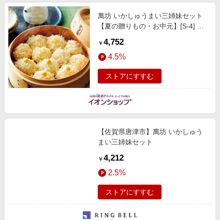
萬坊 いかしゅうまい三姉妹セット
【夏の贈りもの・お中元】[S-4] 惣
菜
4,752
￥
4.5%
ストアにすすむ
【佐賀県唐津市】萬坊 いかしゅう
まい三姉妹セット
4,212
￥
2.5%
ストアにすすむ