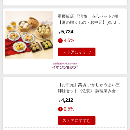
重慶飯店 「汽笛」点心セット7種
【夏の贈りもの・お中元】[K8-JH]
惣菜
5,724
￥
4.5%
ストアにすすむ
【お中元】萬坊 いかしゅうまい三
姉妹セット《佐賀》 調理済み食品
【三越伊勢丹/公式】
4,212
￥
2.5%
ストアにすすむ