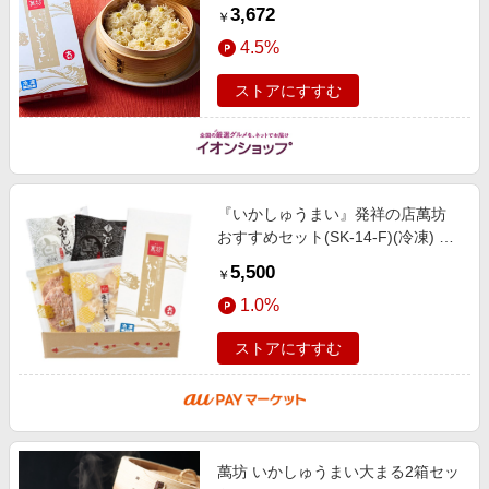
【おいしいお取り寄せ】 惣菜【季
3,672
￥
節の贈り物＆ご褒美ギフト】
4.5%
ストアにすすむ
『いかしゅうまい』発祥の店萬坊
おすすめセット(SK-14-F)(冷凍) 父
の日 お中元 帰省暮 お歳暮 ギフト
5,500
￥
詰め合わせ お取り寄せグルメ ギフ
1.0%
ストアにすすむ
萬坊 いかしゅうまい大まる2箱セッ