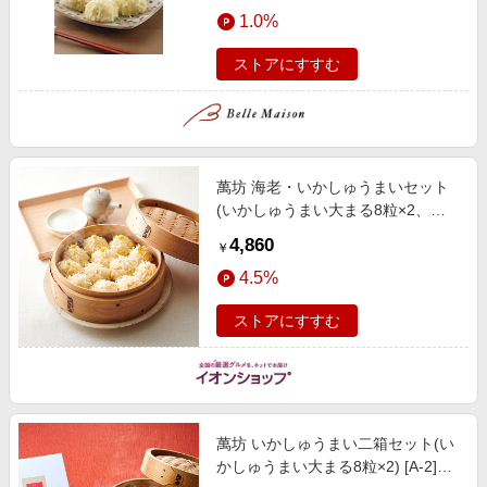
エンタメ
1.0%
楽天サービス特集
スポーツ・アウトドア・ゴルフ
旅行特集
ストアにすすむ
インテリア・寝具
わくわく夏特集
ペット・花・DIY・車
50万ポイント山分けキャンペーン
旅行・レジャー・ホテル予約
とことん買い物チャレンジ
萬坊 海老・いかしゅうまいセット
生活・お役立ち
Apple公式サイト×楽天カード分割払い
(いかしゅうまい大まる8粒×2、海
金融・マネー・保険
老しゅうまい8粒) [EA-3]【おいしい
Samsung ボーナスキャンペーン
4,860
￥
お取り寄せ】 惣菜【季節の贈り物
デジタルコンテンツ
週末の高還元 夏の長期版
4.5%
＆ご褒美ギフト】
ビジネス・その他サービス
ストアにすすむ
萬坊 いかしゅうまい二箱セット(い
かしゅうまい大まる8粒×2) [A-2]