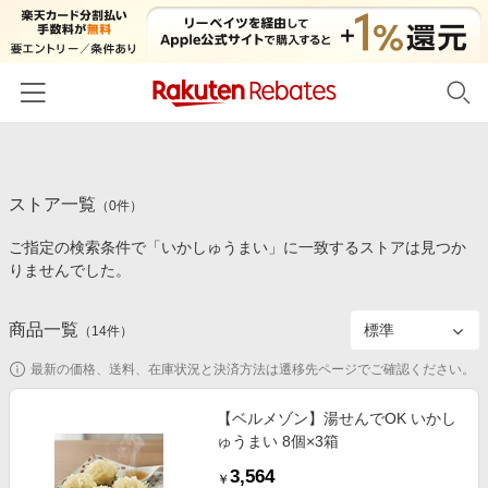
ホーム
ストア一覧
カテゴリー一覧
（
0
件）
ご指定の検索条件で「いかしゅうまい」に一致するストアは見つか
百貨店・総合ECモール
イベント一覧
りませんでした。
ファッション・インナー・小物
リーベイツ注目ストア
ヘルプ
食品・スイーツ・お酒
商品一覧
（
14
件）
初回購入者限定特典
友達紹介
日用品・キッチン用品
対象ストア新規限定特典
最新の価格、送料、在庫状況と決済方法は遷移先ページでご確認ください。
コスメ・健康・医薬品
楽天IDでログイン/会員登録
新着ストアのご紹介
【ベルメゾン】湯せんでOK いかし
キッズ・ベビー用品
ゅうまい 8個×3箱
電子書籍特集
家電・PC・スマホ・カメラ
3,564
楽天ペイ導入ストア
￥