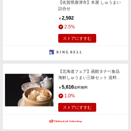
【佐賀県唐津市】木屋 しゅうまい
詰合せ
2,592
￥
2.5%
ストアにすすむ
【北海道フェア】函館タナベ食品
海鮮しゅうまい三昧セット 送料込
み 内祝い・お返しギフト 菓子・食
5,616
送料無料
￥
品ギフト 惣菜・缶詰・佃煮・調味
1.0%
料
ストアにすすむ