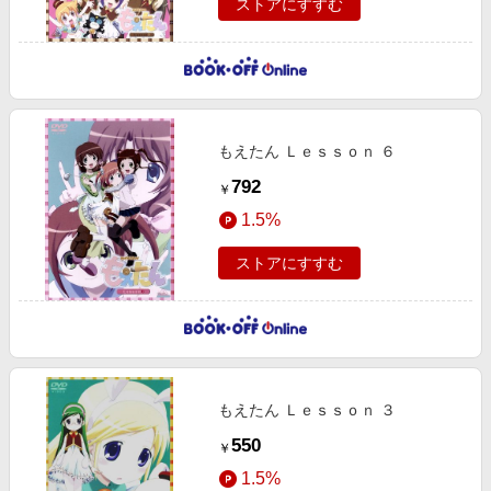
ストアにすすむ
もえたん Ｌｅｓｓｏｎ ６
792
￥
1.5%
ストアにすすむ
もえたん Ｌｅｓｓｏｎ ３
550
￥
1.5%