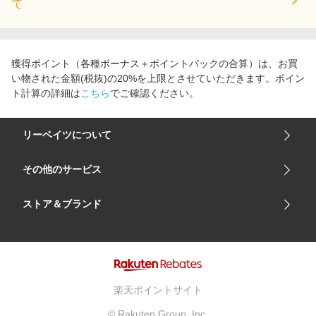
て
獲得ポイント（各種ボーナス＋ポイントバックの合算）は、お買
い物された金額(税抜)の20%を上限とさせていただきます。ポイン
ト計算の詳細は
こちら
でご確認ください。
リーベイツについて
会社概要
その他のサービス
ご利用ガイド
楽天市場
ストア＆ブランド
サイトマップ
楽天モバイル
ユニクロオンラインストア
リーベイツ 公式アプリ
GU（ジーユー）
リーベイツ ポイントアシスト
資生堂オンラインストア
ヘルプ・お問い合わせ
楽天ポイントサイト
Apple公式サイト
利用規約
© Rakuten Group, Inc.