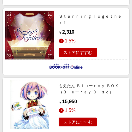
Ｓｔａｒｒｉｎｇ Ｔｏｇｅｔｈｅ
ｒ！
2,310
￥
1.5%
ストアにすすむ
もえたん Ｂｌｕーｒａｙ ＢＯＸ
（Ｂｌｕーｒａｙ Ｄｉｓｃ）
15,950
￥
1.5%
ストアにすすむ