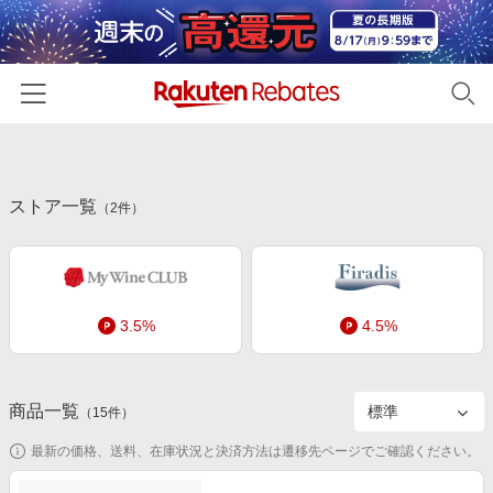
ホーム
ストア一覧
カテゴリー一覧
（
2
件）
百貨店・総合ECモール
イベント一覧
ファッション・インナー・小物
リーベイツ注目ストア
ヘルプ
食品・スイーツ・お酒
3.5%
4.5%
初回購入者限定特典
友達紹介
日用品・キッチン用品
対象ストア新規限定特典
コスメ・健康・医薬品
楽天IDでログイン/会員登録
新着ストアのご紹介
商品一覧
（
15
件）
キッズ・ベビー用品
電子書籍特集
最新の価格、送料、在庫状況と決済方法は遷移先ページでご確認ください。
家電・PC・スマホ・カメラ
楽天ペイ導入ストア