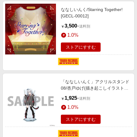
ななしいんく/Starring Together!
[GECL-00012]
3,500
+送料別
￥
1.0%
ストアにすすむ
「ななしいんく」アクリルスタンド
08/杏戸ゆげ(描き起こしイラスト)
[AFDDP-NSIK-08]
1,925
+送料別
￥
1.0%
ストアにすすむ