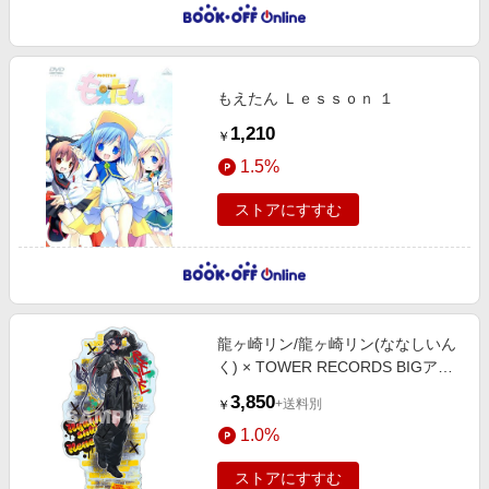
もえたん Ｌｅｓｓｏｎ １
1,210
￥
1.5%
ストアにすすむ
龍ヶ崎リン/龍ヶ崎リン(ななしいん
く) × TOWER RECORDS BIGアク
リルスタンド[MD01-9186]
3,850
+送料別
￥
1.0%
ストアにすすむ