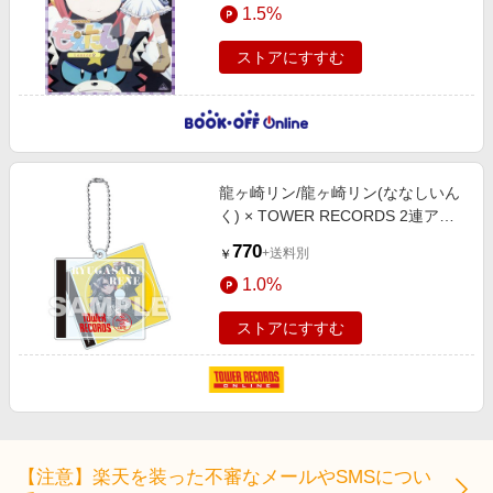
1.5%
ストアにすすむ
龍ヶ崎リン/龍ヶ崎リン(ななしいん
く) × TOWER RECORDS 2連アク
リルキーホルダー[MD01-9184]
770
+送料別
￥
1.0%
ストアにすすむ
【注意】楽天を装った不審なメールやSMSについ