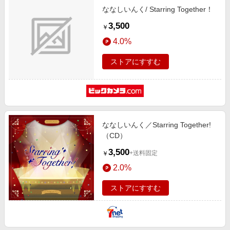
エンタメ
ななしいんく/ Starring Together！
楽天サービス特集
スポーツ・アウトドア・ゴルフ
3,500
￥
旅行特集
インテリア・寝具
4.0%
わくわく夏特集
ペット・花・DIY・車
ストアにすすむ
とことん買い物チャレンジ
旅行・レジャー・ホテル予約
Apple公式サイト×楽天カード分割払い
生活・お役立ち
Qoo10メガポ
金融・マネー・保険
Samsung ボーナスキャンペーン
デジタルコンテンツ
ななしいんく／Starring Together!
週末の高還元 夏の長期版
（CD）
ビジネス・その他サービス
3,500
+送料固定
￥
2.0%
ストアにすすむ