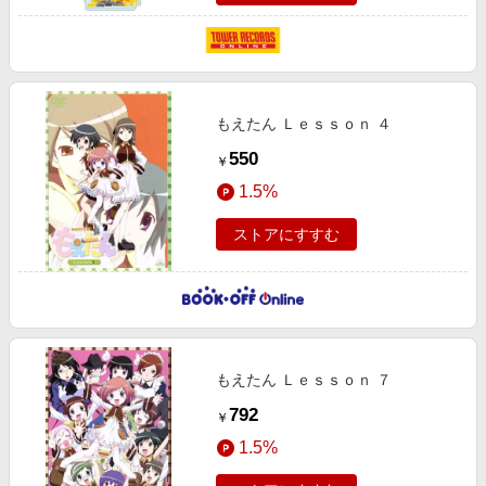
もえたん Ｌｅｓｓｏｎ ４
550
￥
1.5%
ストアにすすむ
もえたん Ｌｅｓｓｏｎ ７
792
￥
1.5%