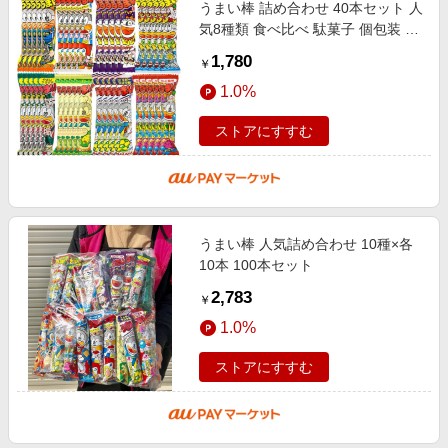
うまい棒 詰め合わせ 40本セット 人
気8種類 食べ比べ 駄菓子 個包装 お
菓子 大容量 おやつ 子供会 景品 パ
1,780
￥
ーティー プレゼント 差し入れ
1.0%
ストアにすすむ
うまい棒 人気詰め合わせ 10種×各
10本 100本セット
2,783
￥
1.0%
ストアにすすむ