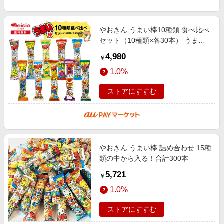
やおきん うまい棒10種類 食べ比べ
セット（10種類×各30本） うまい
棒 詰め合わせ 個包装 おやつ 駄菓
4,980
￥
子 お菓子 スナック菓子 食べ比
1.0%
ストアにすすむ
やおきん うまい棒 詰め合わせ 15種
類の中から入る！合計300本
5,721
￥
1.0%
ストアにすすむ