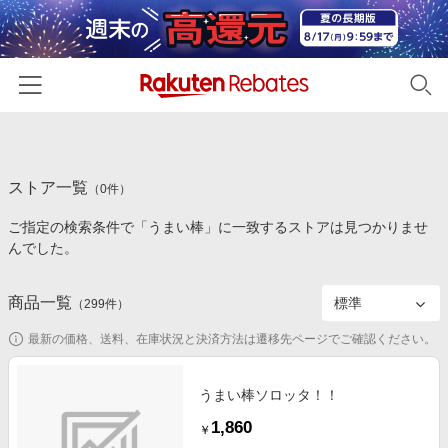
ホーム
ストア一覧
カテゴリー一覧
（
0
件）
ご指定の検索条件で「うまい棒」に一致するストアは見つかりませ
百貨店・総合ECモール
イベント一覧
んでした。
ファッション・インナー・小物
リーベイツ注目ストア
ヘルプ
食品・スイーツ・お酒
商品一覧
（
299
件）
初回購入者限定特典
友達紹介
日用品・キッチン用品
対象ストア新規限定特典
最新の価格、送料、在庫状況と決済方法は遷移先ページでご確認ください。
コスメ・健康・医薬品
楽天IDでログイン/会員登録
新着ストアのご紹介
キッズ・ベビー用品
うまい棒ソロッタ！！
電子書籍特集
1,860
家電・PC・スマホ・カメラ
￥
楽天ペイ導入ストア