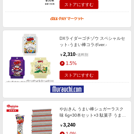
ストアにすすむ
DXライダーゴチゾウ スペシャルセ
ット-うまい棒コラボver.-
2,310
+送料別
￥
1.5%
ストアにすすむ
やおきん うまい棒シュガーラスク
味 6g×30本セット×3 駄菓子 うまい
棒 安い 人気 子供 おやつ 懐かしい
3,240
￥
レトロ スナック菓子 日本の
1.0%