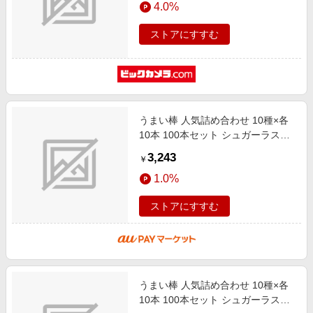
4.0%
エンタメ
楽天サービス特集
スポーツ・アウトドア・ゴルフ
ストアにすすむ
旅行特集
インテリア・寝具
わくわく夏特集
ペット・花・DIY・車
とことん買い物チャレンジ
旅行・レジャー・ホテル予約
Apple公式サイト×楽天カード分割払い
うまい棒 人気詰め合わせ 10種×各
生活・お役立ち
Qoo10メガポ
10本 100本セット シュガーラスク
金融・マネー・保険
味・たこ焼き味・やさいサラダ味・
Samsung ボーナスキャンペーン
3,243
￥
チーズ味・めんたい味・エビマ
デジタルコンテンツ
週末の高還元 夏の長期版
1.0%
ビジネス・その他サービス
ストアにすすむ
うまい棒 人気詰め合わせ 10種×各
10本 100本セット シュガーラスク