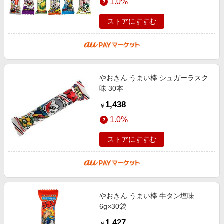
1.0%
ストアにすすむ
やおきん うまい棒 シュガーラスク
味 30本
1,438
￥
1.0%
ストアにすすむ
やおきん うまい棒 牛タン塩味
6g×30袋
1,427