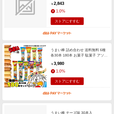
味・たこ焼き味・やさいサラダ味・
2,843
￥
チーズ味・めんたい味・エビマ
1.0%
ストアにすすむ
うまい棒 詰め合わせ 送料無料 6種
各30本 180本 お菓子 駄菓子 アソー
トセット まとめ買い 大人買い やお
3,980
￥
きん スナック菓子 おやつ 子供
1.0%
ストアにすすむ
うまい棒 チーズ味 30本入