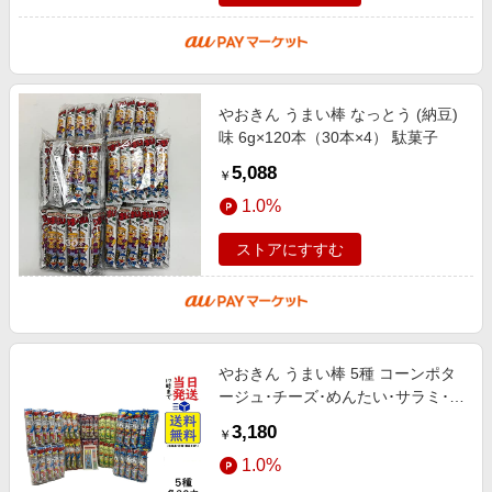
やおきん うまい棒 なっとう (納豆)
味 6g×120本（30本×4） 駄菓子
5,088
￥
1.0%
ストアにすすむ
やおきん うまい棒 5種 コーンポタ
ージュ･チーズ･めんたい･サラミ･と
んかつソース味など（生産の都合で
3,180
￥
味の変更可能性あり）計150本
1.0%