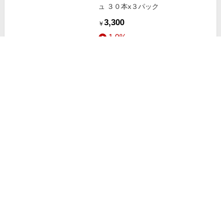
ュ ３０本x３パック
3,300
￥
1.0%
ストアにすすむ
やおきん うまい棒 とんかつソース
味 5g×30袋
1,337
￥
1.0%
ストアにすすむ