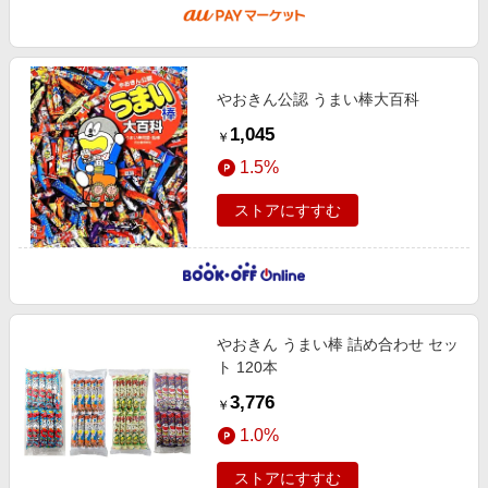
やおきん公認 うまい棒大百科
1,045
￥
1.5%
ストアにすすむ
やおきん うまい棒 詰め合わせ セッ
ト 120本
3,776
￥
1.0%
ストアにすすむ