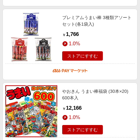
プレミアムうまい棒 3種類アソート
セット(各1袋入)
1,766
￥
1.0%
ストアにすすむ
やおきん うまい棒福袋 (30本×20)
600本入
12,166
￥
1.0%
ストアにすすむ