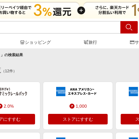
ショッピング
旅行
サ
き
」の検索結果
覧
（
12
件）
2.0%
1,000
アにすすむ
ストアにすすむ