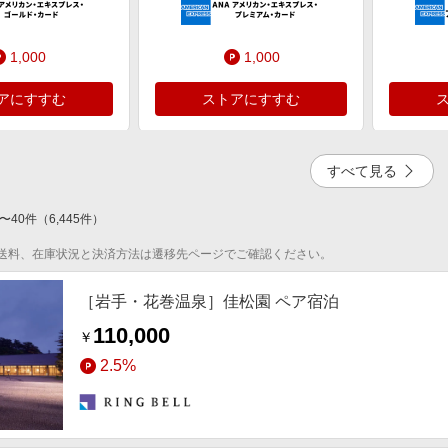
1,000
1,000
アにすすむ
ストアにすすむ
すべて見る
〜
1,000
40
件
（
6,445
件）
送料、在庫状況と決済方法は遷移先ページでご確認ください。
アにすすむ
［岩手・花巻温泉］佳松園 ペア宿泊
110,000
￥
2.5%