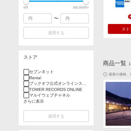
0
円
300,000
円+
〜
スト
適用する
ストア
商品一覧
1
セブンネット
最新の価格、
スト
Renta!
ブックオフ公式オンラインスト
ア
TOWER RECORDS ONLINE
マルイウェブチャネル
さらに表示
適用する