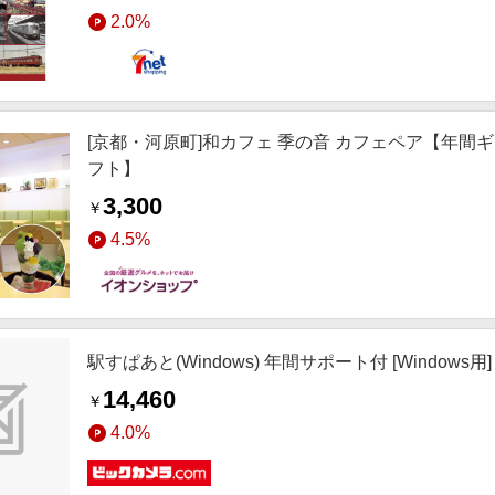
2.0%
[京都・河原町]和カフェ 季の音 カフェペア【年
フト】
3,300
￥
4.5%
駅すぱあと(Windows) 年間サポート付 [Windows用]
14,460
￥
4.0%