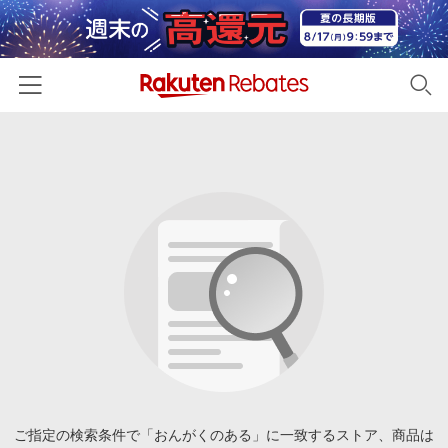
ホーム
カテゴリー一覧
百貨店・総合ECモール
イベント一覧
ファッション・インナー・小物
リーベイツ注目ストア
ヘルプ
食品・スイーツ・お酒
初回購入者限定特典
友達紹介
日用品・キッチン用品
対象ストア新規限定特典
コスメ・健康・医薬品
楽天IDでログイン/会員登録
新着ストアのご紹介
キッズ・ベビー用品
電子書籍特集
家電・PC・スマホ・カメラ
ご指定の検索条件で「おんがくのある」に一致するストア、商品は
楽天ペイ導入ストア