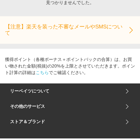
見つかりませんでした。
エンタメ
楽天サービス特集
スポーツ・アウトドア・ゴルフ
旅行特集
インテリア・寝具
【注意】楽天を装った不審なメールやSMSについ
わくわく夏特集
て
ペット・花・DIY・車
とことん買い物チャレンジ
旅行・レジャー・ホテル予約
Apple公式サイト×楽天カード分割払い
生活・お役立ち
Qoo10メガポ
獲得ポイント（各種ボーナス＋ポイントバックの合算）は、お買
金融・マネー・保険
い物された金額(税抜)の20%を上限とさせていただきます。ポイン
Samsung ボーナスキャンペーン
ト計算の詳細は
こちら
でご確認ください。
デジタルコンテンツ
週末の高還元 夏の長期版
ビジネス・その他サービス
リーベイツについて
会社概要
その他のサービス
ご利用ガイド
楽天市場
ストア＆ブランド
サイトマップ
楽天モバイル
ユニクロオンラインストア
リーベイツ 公式アプリ