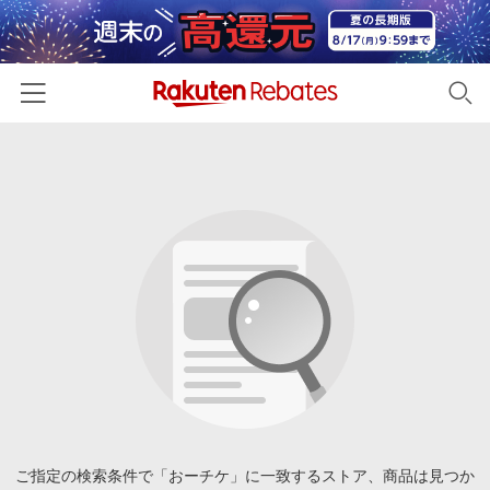
ホーム
カテゴリー一覧
百貨店・総合ECモール
イベント一覧
ファッション・インナー・小物
リーベイツ注目ストア
ヘルプ
食品・スイーツ・お酒
初回購入者限定特典
友達紹介
日用品・キッチン用品
対象ストア新規限定特典
コスメ・健康・医薬品
楽天IDでログイン/会員登録
新着ストアのご紹介
キッズ・ベビー用品
電子書籍特集
家電・PC・スマホ・カメラ
ご指定の検索条件で「おーチケ」に一致するストア、商品は見つか
楽天ペイ導入ストア