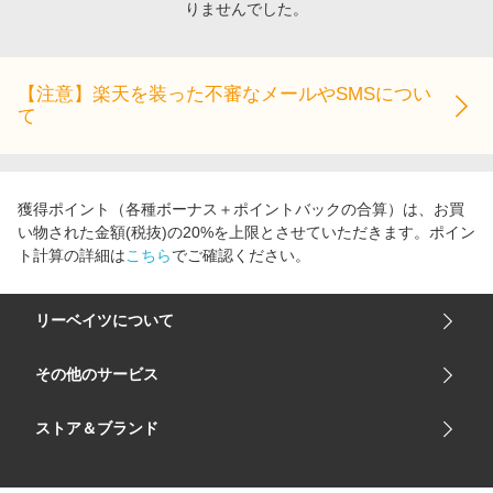
りませんでした。
エンタメ
楽天サービス特集
スポーツ・アウトドア・ゴルフ
旅行特集
インテリア・寝具
【注意】楽天を装った不審なメールやSMSについ
わくわく夏特集
て
ペット・花・DIY・車
とことん買い物チャレンジ
旅行・レジャー・ホテル予約
Apple公式サイト×楽天カード分割払い
生活・お役立ち
Qoo10メガポ
獲得ポイント（各種ボーナス＋ポイントバックの合算）は、お買
金融・マネー・保険
い物された金額(税抜)の20%を上限とさせていただきます。ポイン
Samsung ボーナスキャンペーン
ト計算の詳細は
こちら
でご確認ください。
デジタルコンテンツ
週末の高還元 夏の長期版
ビジネス・その他サービス
リーベイツについて
会社概要
その他のサービス
ご利用ガイド
楽天市場
ストア＆ブランド
サイトマップ
楽天モバイル
ユニクロオンラインストア
リーベイツ 公式アプリ