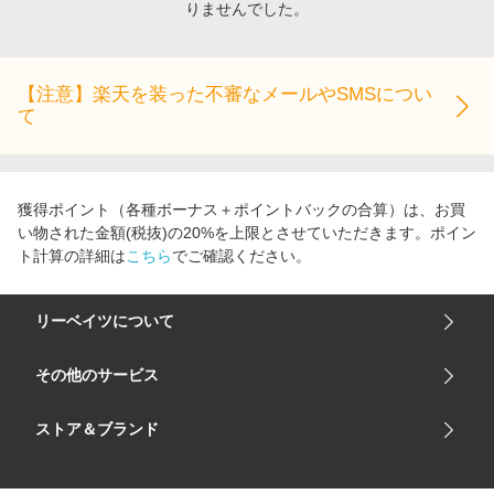
りませんでした。
エンタメ
楽天サービス特集
スポーツ・アウトドア・ゴルフ
旅行特集
インテリア・寝具
【注意】楽天を装った不審なメールやSMSについ
お中元特集2026
て
ペット・花・DIY・車
わくわく夏特集
旅行・レジャー・ホテル予約
とことん買い物チャレンジ
生活・お役立ち
Apple公式サイト×楽天カード分割払い
獲得ポイント（各種ボーナス＋ポイントバックの合算）は、お買
金融・マネー・保険
い物された金額(税抜)の20%を上限とさせていただきます。ポイン
Qoo10メガポ
ト計算の詳細は
こちら
でご確認ください。
デジタルコンテンツ
ビジネス・その他サービス
リーベイツについて
会社概要
その他のサービス
ご利用ガイド
楽天市場
ストア＆ブランド
サイトマップ
楽天モバイル
ユニクロオンラインストア
リーベイツ 公式アプリ