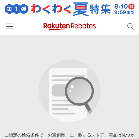
ホーム
カテゴリー一覧
百貨店・総合ECモール
イベント一覧
ファッション・インナー・小物
リーベイツ注目ストア
ヘルプ
食品・スイーツ・お酒
初回購入者限定特典
友達紹介
日用品・キッチン用品
対象ストア新規限定特典
コスメ・健康・医薬品
楽天IDでログイン/会員登録
新着ストアのご紹介
キッズ・ベビー用品
電子書籍特集
家電・PC・スマホ・カメラ
ご指定の検索条件で「お宝創庫」に一致するストア、商品は見つか
楽天ペイ導入ストア