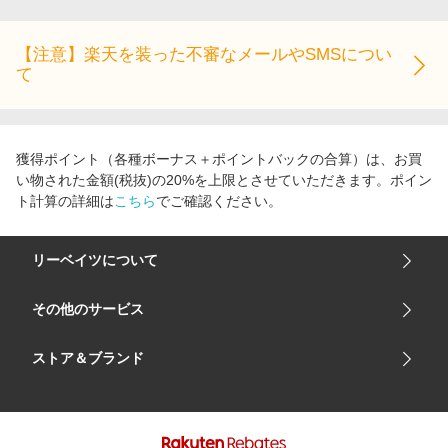
【注意】楽天を装った不審なメールやSMSについ
て
獲得ポイント（各種ボーナス＋ポイントバックの合算）は、お買
い物された金額(税抜)の20%を上限とさせていただきます。ポイン
ト計算の詳細は
こちら
でご確認ください。
リーベイツについて
会社概要
その他のサービス
ご利用ガイド
楽天市場
ストア＆ブランド
サイトマップ
楽天モバイル
ユニクロオンラインストア
リーベイツ 公式アプリ
GU（ジーユー）
リーベイツ ポイントアシスト