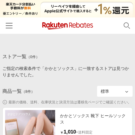
ホーム
ストア一覧
カテゴリー一覧
（
0
件）
ご指定の検索条件で「かかとソックス」に一致するストアは見つか
百貨店・総合ECモール
イベント一覧
りませんでした。
ファッション・インナー・小物
リーベイツ注目ストア
ヘルプ
食品・スイーツ・お酒
商品一覧
（
8
件）
初回購入者限定特典
友達紹介
日用品・キッチン用品
対象ストア新規限定特典
最新の価格、送料、在庫状況と決済方法は遷移先ページでご確認ください。
コスメ・健康・医薬品
楽天IDでログイン/会員登録
新着ストアのご紹介
かかとソックス 靴下 ヒールソック
キッズ・ベビー用品
ス
電子書籍特集
家電・PC・スマホ・カメラ
1,010
楽天ペイ導入ストア
+送料固定
￥