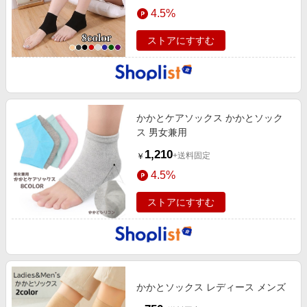
エンタメ
4.5%
楽天サービス特集
スポーツ・アウトドア・ゴルフ
旅行特集
ストアにすすむ
インテリア・寝具
わくわく夏特集
ペット・花・DIY・車
とことん買い物チャレンジ
旅行・レジャー・ホテル予約
Apple公式サイト×楽天カード分割払い
かかとケアソックス かかとソック
生活・お役立ち
Qoo10メガポ
ス 男女兼用
金融・マネー・保険
Samsung ボーナスキャンペーン
1,210
+送料固定
￥
デジタルコンテンツ
週末の高還元 夏の長期版
4.5%
ビジネス・その他サービス
ストアにすすむ
かかとソックス レディース メンズ