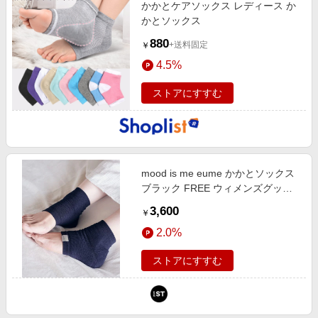
かかとケアソックス レディース か
かとソックス
880
+送料固定
￥
4.5%
ストアにすすむ
mood is me eume かかとソックス
ブラック FREE ウィメンズグッズ
ムードイズミー 650285 and ST ア
3,600
￥
ンドエスティ（旧ドットエスティ）
2.0%
ストアにすすむ