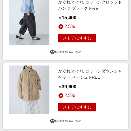
かぐれ/かぐれ コットンクロップド
エンタメ
楽天サービス特集
パンツ ブラック Free
スポーツ・アウトドア・ゴルフ
旅行特集
15,400
￥
インテリア・寝具
お中元特集2026
2.5%
ペット・花・DIY・車
わくわく夏特集
ストアにすすむ
旅行・レジャー・ホテル予約
とことん買い物チャレンジ
生活・お役立ち
Apple公式サイト×楽天カード分割払い
金融・マネー・保険
Qoo10メガポ
デジタルコンテンツ
かぐれ/かぐれ コットンダウンジャ
ケット ベージュ FREE
ビジネス・その他サービス
39,600
￥
2.5%
ストアにすすむ