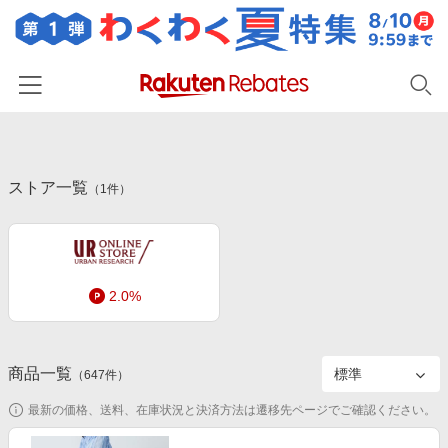
ホーム
ストア一覧
カテゴリー一覧
（
1
件）
百貨店・総合ECモール
イベント一覧
ファッション・インナー・小物
リーベイツ注目ストア
ヘルプ
食品・スイーツ・お酒
2.0%
初回購入者限定特典
友達紹介
日用品・キッチン用品
対象ストア新規限定特典
コスメ・健康・医薬品
楽天IDでログイン/会員登録
新着ストアのご紹介
商品一覧
（
647
件）
キッズ・ベビー用品
電子書籍特集
最新の価格、送料、在庫状況と決済方法は遷移先ページでご確認ください。
家電・PC・スマホ・カメラ
楽天ペイ導入ストア