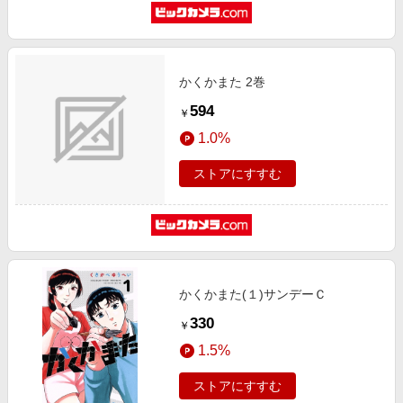
かくかまた 2巻
594
￥
1.0%
ストアにすすむ
かくかまた(１)サンデーＣ
330
￥
1.5%
ストアにすすむ