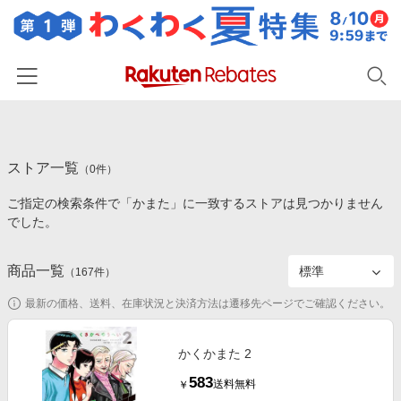
ホーム
ストア一覧
カテゴリー一覧
（
0
件）
ご指定の検索条件で「かまた」に一致するストアは見つかりません
百貨店・総合ECモール
イベント一覧
でした。
ファッション・インナー・小物
リーベイツ注目ストア
ヘルプ
食品・スイーツ・お酒
商品一覧
（
167
件）
初回購入者限定特典
友達紹介
日用品・キッチン用品
対象ストア新規限定特典
最新の価格、送料、在庫状況と決済方法は遷移先ページでご確認ください。
コスメ・健康・医薬品
楽天IDでログイン/会員登録
新着ストアのご紹介
キッズ・ベビー用品
かくかまた 2
電子書籍特集
583
家電・PC・スマホ・カメラ
送料無料
￥
楽天ペイ導入ストア