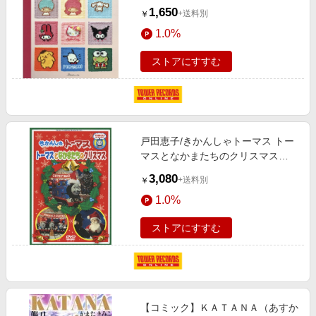
棒針編み[9784529070867]
1,650
+送料別
￥
1.0%
ストアにすすむ
戸田恵子/きかんしゃトーマス トー
マスとなかまたちのクリスマス
[PCBX-10894]
3,080
+送料別
￥
1.0%
ストアにすすむ
【コミック】ＫＡＴＡＮＡ（あすか