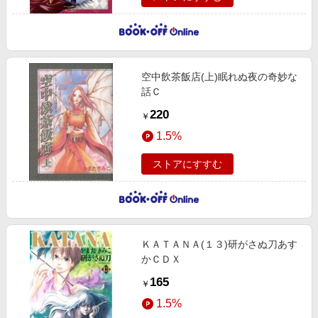
空中飲茶飯店(上)眠れぬ夜の奇妙な
話Ｃ
220
￥
1.5%
ストアにすすむ
ＫＡＴＡＮＡ(１３)研がさぬ刀あす
かＣＤＸ
165
￥
1.5%