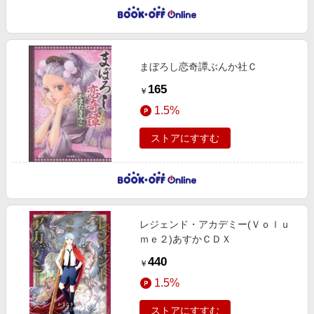
まぼろし恋奇譚ぶんか社Ｃ
165
￥
1.5%
ストアにすすむ
レジェンド・アカデミー(Ｖｏｌｕ
ｍｅ２)あすかＣＤＸ
440
￥
1.5%
ストアにすすむ