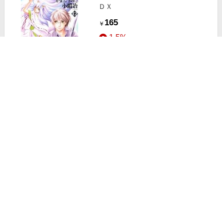
ＤＸ
165
￥
1.5%
ストアにすすむ
ジェントルレインボークリスタルゲ
ルＮｅｍｕｋｉ＋Ｃ
110
￥
1.5%
ストアにすすむ