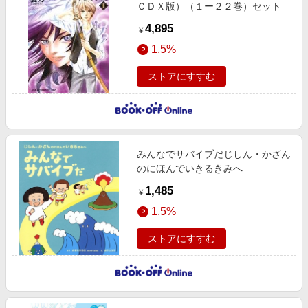
ＣＤＸ版）（１ー２２巻）セット
4,895
￥
1.5%
ストアにすすむ
みんなでサバイブだじしん・かざん
のにほんでいきるきみへ
1,485
￥
1.5%
ストアにすすむ