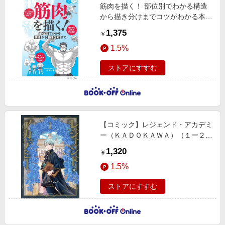
筋肉を描く！ 部位別でわかる構造
から描き分けまでコツがわかる本
ＳＴＥＰ ＵＰ！
1,375
￥
1.5%
ストアにすすむ
【コミック】レジェンド・アカデミ
ー（ＫＡＤＯＫＡＷＡ）（１ー２
巻）セット
1,320
￥
1.5%
ストアにすすむ