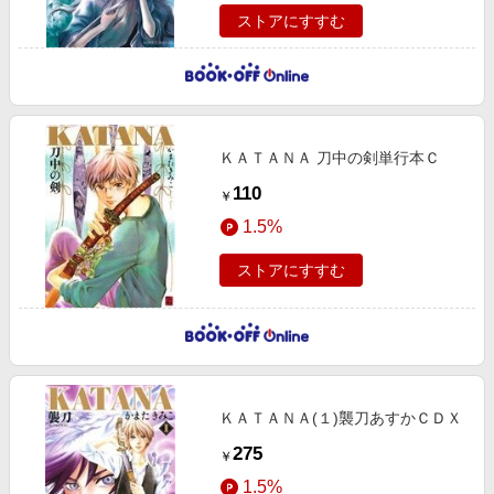
ストアにすすむ
ＫＡＴＡＮＡ 刀中の剣単行本Ｃ
110
￥
1.5%
ストアにすすむ
ＫＡＴＡＮＡ(１)襲刀あすかＣＤＸ
275
￥
1.5%