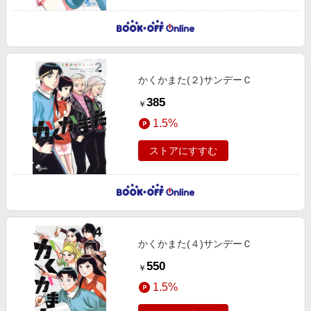
かくかまた(２)サンデーＣ
385
￥
1.5%
ストアにすすむ
かくかまた(４)サンデーＣ
550
￥
1.5%