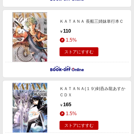
ＫＡＴＡＮＡ 長船三姉妹単行本Ｃ
110
￥
1.5%
ストアにすすむ
ＫＡＴＡＮＡ(１９)剣呑み龍あすか
ＣＤＸ
165
￥
1.5%
ストアにすすむ