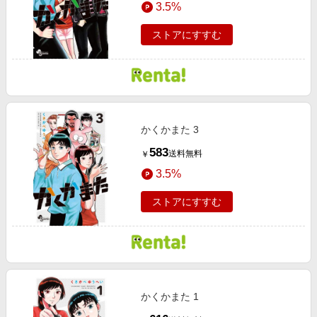
3.5%
エンタメ
楽天サービス特集
スポーツ・アウトドア・ゴルフ
ストアにすすむ
旅行特集
インテリア・寝具
お中元特集2026
ペット・花・DIY・車
わくわく夏特集
旅行・レジャー・ホテル予約
とことん買い物チャレンジ
生活・お役立ち
かくかまた 3
Apple公式サイト×楽天カード分割払い
金融・マネー・保険
583
送料無料
￥
Qoo10メガポ
デジタルコンテンツ
3.5%
ビジネス・その他サービス
ストアにすすむ
かくかまた 1