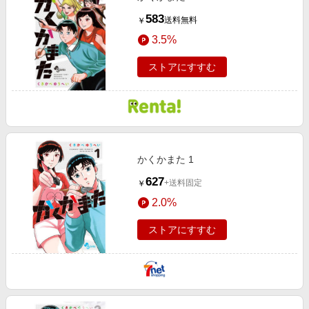
583
送料無料
￥
3.5%
ストアにすすむ
かくかまた 1
627
+送料固定
￥
2.0%
ストアにすすむ