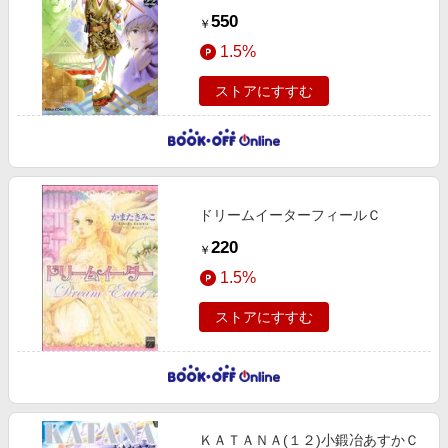
550
￥
1.5%
ストアにすすむ
ドリームイーターフィールＣ
220
￥
1.5%
ストアにすすむ
ＫＡＴＡＮＡ(１２)小鍛冶あすかＣ