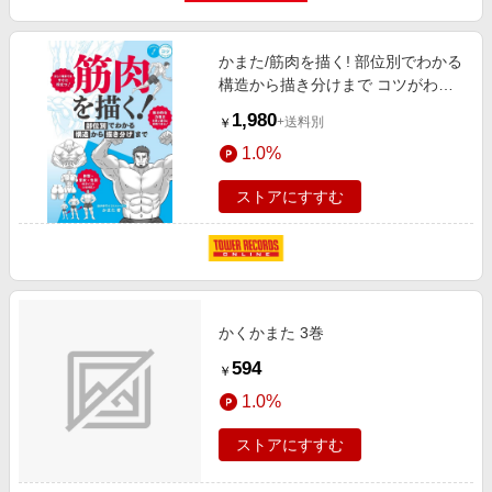
かまた/筋肉を描く! 部位別でわかる
構造から描き分けまで コツがわか
る本[9784780426571]
1,980
+送料別
￥
1.0%
ストアにすすむ
かくかまた 3巻
594
￥
1.0%
ストアにすすむ