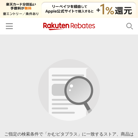
ホーム
カテゴリー一覧
百貨店・総合ECモール
イベント一覧
ファッション・インナー・小物
リーベイツ注目ストア
ヘルプ
食品・スイーツ・お酒
初回購入者限定特典
友達紹介
日用品・キッチン用品
対象ストア新規限定特典
コスメ・健康・医薬品
楽天IDでログイン/会員登録
新着ストアのご紹介
キッズ・ベビー用品
電子書籍特集
家電・PC・スマホ・カメラ
ご指定の検索条件で「かむピタプラス」に一致するストア、商品は
楽天ペイ導入ストア