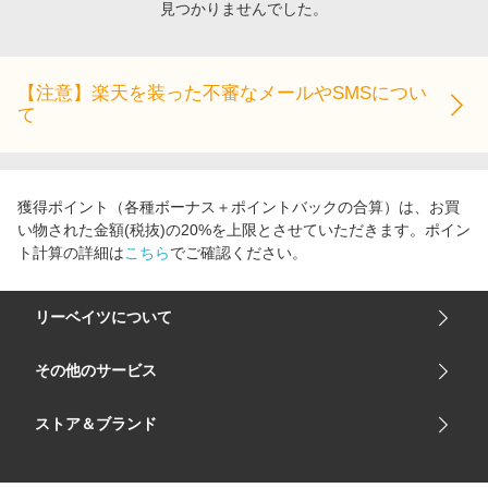
見つかりませんでした。
エンタメ
楽天サービス特集
スポーツ・アウトドア・ゴルフ
旅行特集
インテリア・寝具
【注意】楽天を装った不審なメールやSMSについ
わくわく夏特集
て
ペット・花・DIY・車
とことん買い物チャレンジ
旅行・レジャー・ホテル予約
Apple公式サイト×楽天カード分割払い
生活・お役立ち
Qoo10メガポ
獲得ポイント（各種ボーナス＋ポイントバックの合算）は、お買
金融・マネー・保険
い物された金額(税抜)の20%を上限とさせていただきます。ポイン
Samsung ボーナスキャンペーン
ト計算の詳細は
こちら
でご確認ください。
デジタルコンテンツ
週末の高還元 夏の長期版
ビジネス・その他サービス
リーベイツについて
会社概要
その他のサービス
ご利用ガイド
楽天市場
ストア＆ブランド
サイトマップ
楽天モバイル
ユニクロオンラインストア
リーベイツ 公式アプリ