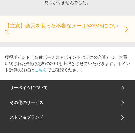
見つかりませんでした。
エンタメ
楽天サービス特集
スポーツ・アウトドア・ゴルフ
旅行特集
インテリア・寝具
【注意】楽天を装った不審なメールやSMSについ
わくわく夏特集
て
ペット・花・DIY・車
とことん買い物チャレンジ
旅行・レジャー・ホテル予約
Apple公式サイト×楽天カード分割払い
生活・お役立ち
Qoo10メガポ
獲得ポイント（各種ボーナス＋ポイントバックの合算）は、お買
金融・マネー・保険
い物された金額(税抜)の20%を上限とさせていただきます。ポイン
Samsung ボーナスキャンペーン
ト計算の詳細は
こちら
でご確認ください。
デジタルコンテンツ
週末の高還元 夏の長期版
ビジネス・その他サービス
リーベイツについて
会社概要
その他のサービス
ご利用ガイド
楽天市場
ストア＆ブランド
サイトマップ
楽天モバイル
ユニクロオンラインストア
リーベイツ 公式アプリ