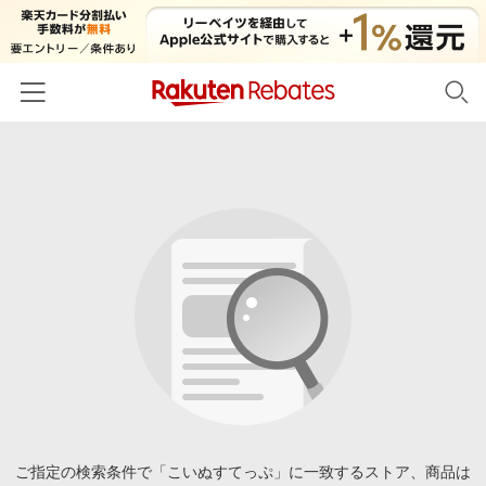
ホーム
カテゴリー一覧
百貨店・総合ECモール
イベント一覧
ファッション・インナー・小物
リーベイツ注目ストア
ヘルプ
食品・スイーツ・お酒
初回購入者限定特典
友達紹介
日用品・キッチン用品
対象ストア新規限定特典
コスメ・健康・医薬品
楽天IDでログイン/会員登録
新着ストアのご紹介
キッズ・ベビー用品
電子書籍特集
家電・PC・スマホ・カメラ
ご指定の検索条件で「こいぬすてっぷ」に一致するストア、商品は
楽天ペイ導入ストア