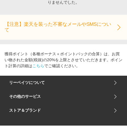
りませんでした。
エンタメ
楽天サービス特集
スポーツ・アウトドア・ゴルフ
旅行特集
インテリア・寝具
【注意】楽天を装った不審なメールやSMSについ
わくわく夏特集
て
ペット・花・DIY・車
とことん買い物チャレンジ
旅行・レジャー・ホテル予約
Apple公式サイト×楽天カード分割払い
生活・お役立ち
Qoo10メガポ
獲得ポイント（各種ボーナス＋ポイントバックの合算）は、お買
金融・マネー・保険
い物された金額(税抜)の20%を上限とさせていただきます。ポイン
Samsung ボーナスキャンペーン
ト計算の詳細は
こちら
でご確認ください。
デジタルコンテンツ
週末の高還元 夏の長期版
ビジネス・その他サービス
リーベイツについて
会社概要
その他のサービス
ご利用ガイド
楽天市場
ストア＆ブランド
サイトマップ
楽天モバイル
ユニクロオンラインストア
リーベイツ 公式アプリ