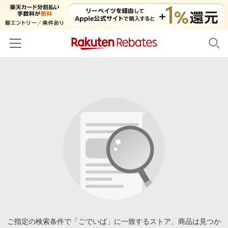
ホーム
カテゴリー一覧
百貨店・総合ECモール
イベント一覧
ファッション・インナー・小物
リーベイツ注目ストア
ヘルプ
食品・スイーツ・お酒
初回購入者限定特典
友達紹介
日用品・キッチン用品
対象ストア新規限定特典
コスメ・健康・医薬品
楽天IDでログイン/会員登録
新着ストアのご紹介
キッズ・ベビー用品
電子書籍特集
家電・PC・スマホ・カメラ
ご指定の検索条件で「ごでいば」に一致するストア、商品は見つか
楽天ペイ導入ストア