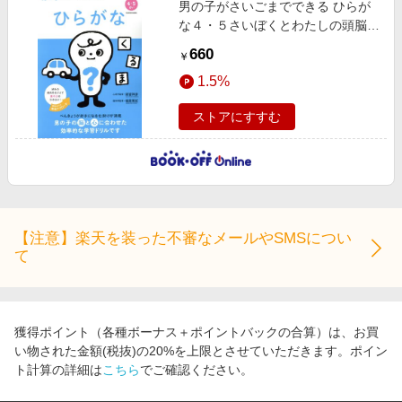
男の子がさいごまでできる ひらが
エンタメ
楽天サービス特集
な４・５さいぼくとわたしの頭脳ア
スポーツ・アウトドア・ゴルフ
ップドリル
旅行特集
660
￥
インテリア・寝具
わくわく夏特集
1.5%
ペット・花・DIY・車
とことん買い物チャレンジ
ストアにすすむ
旅行・レジャー・ホテル予約
Apple公式サイト×楽天カード分割払い
生活・お役立ち
Qoo10メガポ
金融・マネー・保険
Samsung ボーナスキャンペーン
デジタルコンテンツ
週末の高還元 夏の長期版
【注意】楽天を装った不審なメールやSMSについ
ビジネス・その他サービス
て
獲得ポイント（各種ボーナス＋ポイントバックの合算）は、お買
い物された金額(税抜)の20%を上限とさせていただきます。ポイン
ト計算の詳細は
こちら
でご確認ください。