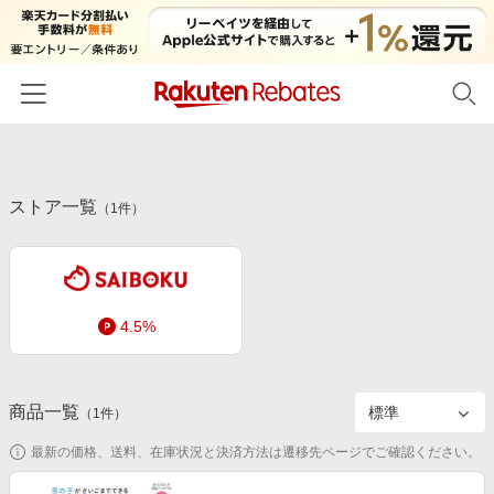
ホーム
ストア一覧
カテゴリー一覧
（
1
件）
百貨店・総合ECモール
イベント一覧
ファッション・インナー・小物
リーベイツ注目ストア
ヘルプ
食品・スイーツ・お酒
4.5%
初回購入者限定特典
友達紹介
日用品・キッチン用品
対象ストア新規限定特典
コスメ・健康・医薬品
楽天IDでログイン/会員登録
新着ストアのご紹介
商品一覧
（
1
件）
キッズ・ベビー用品
電子書籍特集
最新の価格、送料、在庫状況と決済方法は遷移先ページでご確認ください。
家電・PC・スマホ・カメラ
楽天ペイ導入ストア