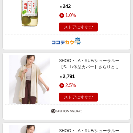
242
￥
1.0%
ストアにすすむ
SHOO・LA・RUE/シューラルー
【S-LL/体型カバー】さらりとした
タッチが心地よい バックギャザー
2,791
￥
ブラウス ライトベージュ(051)
2.5%
03(L)
ストアにすすむ
SHOO・LA・RUE/シューラルー