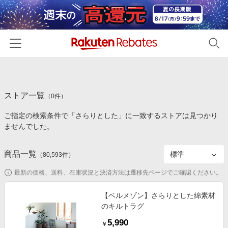
ホーム
ストア一覧
カテゴリー一覧
（
0
件）
ご指定の検索条件で「さらりとした」に一致するストアは見つかり
百貨店・総合ECモール
イベント一覧
ませんでした。
ファッション・インナー・小物
リーベイツ注目ストア
ヘルプ
食品・スイーツ・お酒
商品一覧
（
80,593
件）
初回購入者限定特典
友達紹介
日用品・キッチン用品
対象ストア新規限定特典
最新の価格、送料、在庫状況と決済方法は遷移先ページでご確認ください。
コスメ・健康・医薬品
楽天IDでログイン/会員登録
新着ストアのご紹介
【ベルメゾン】さらりとした綿素材
キッズ・ベビー用品
のキルトラグ
電子書籍特集
家電・PC・スマホ・カメラ
5,990
楽天ペイ導入ストア
￥