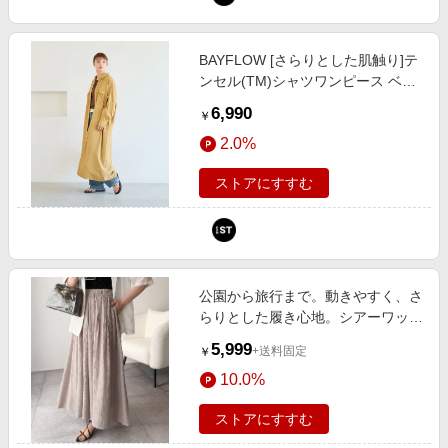
BAYFLOW [さらりとした肌触り]テ
ンセル(TM)シャツワンピース ベー
ジュ S ウィメンズワンピース＆チ
6,990
￥
ュニック ベイフロー 636349 and
2.0%
ST アンドエスティ（旧ドットエス
ティ）
ストアにすすむ
公園から旅行まで。動きやすく、さ
らりとした履き心地。シアーワッシ
ャースカンツ
5,999
+送料固定
￥
10.0%
ストアにすすむ