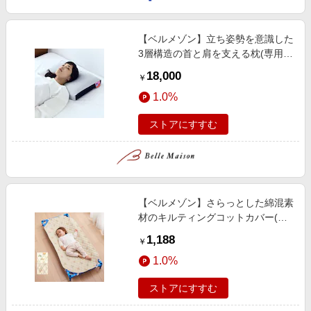
【ベルメゾン】立ち姿勢を意識した
3層構造の首と肩を支える枕(専用枕
カバー付)
18,000
￥
1.0%
ストアにすすむ
【ベルメゾン】さらっとした綿混素
材のキルティングコットカバー(は
たらくくるま・くま)
1,188
￥
1.0%
ストアにすすむ