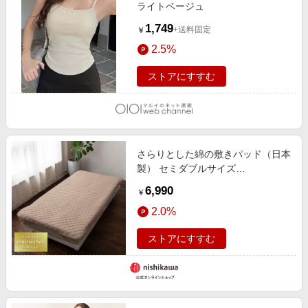
ライトベージュ
1,749
+送料固定
￥
2.5%
ストアにすすむ
さらりとした綿の敷きパッド（日本
製） セミダブルサイズ
〈nishikawa（西川）公式ショップ
6,990
￥
限定〉【クリアランスセール】
2.0%
ストアにすすむ