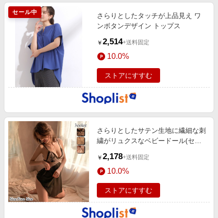
セール中
さらりとしたタッチが上品見え ワ
ンボタンデザイン トップス
2,514
+送料固定
￥
10.0%
ストアにすすむ
さらりとしたサテン生地に繊細な刺
繍がリュクスなベビードール(セク
シーランジェリー…
2,178
+送料固定
￥
10.0%
ストアにすすむ