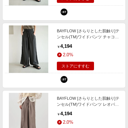
BAYFLOW [さらりとした肌触り]テ
ンセル(TM)ワイドパンツ チャコー
ルグレー S ウィメンズボトムス ベ
4,194
￥
イフロー 601283 and ST アンドエ
2.0%
スティ（旧ドットエスティ）
ストアにすすむ
BAYFLOW [さらりとした肌触り]テ
ンセル(TM)ワイドパンツ レオパー
ド M ウィメンズボトムス ベイフロ
4,194
￥
ー 601283 and ST アンドエスティ
2.0%
（旧ドットエスティ）