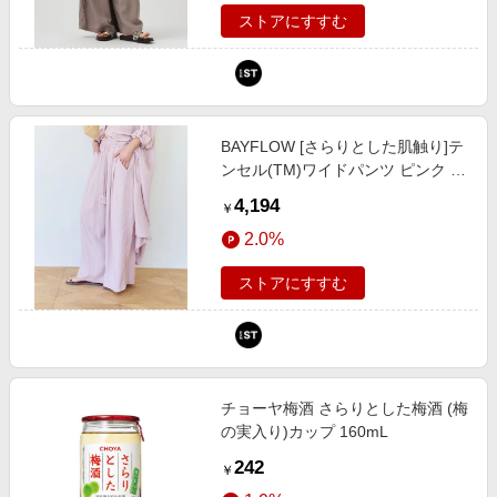
ストアにすすむ
BAYFLOW [さらりとした肌触り]テ
ンセル(TM)ワイドパンツ ピンク M
ウィメンズボトムス ベイフロー
4,194
￥
601283 and ST アンドエスティ
2.0%
（旧ドットエスティ）
ストアにすすむ
チョーヤ梅酒 さらりとした梅酒 (梅
の実入り)カップ 160mL
242
￥