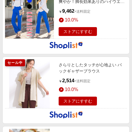
爽やか！脚長効果ありのハイウエス
トワンドパンツ
9,462
+送料固定
￥
10.0%
ストアにすすむ
セール中
さらりとしたタッチが心地よい バ
ックギャザーブラウス
2,514
+送料固定
￥
10.0%
ストアにすすむ