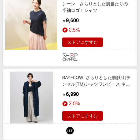
シーン さらりとした肌当たりの
半袖ロゴＴシャツ
9,600
￥
0.5%
ストアにすすむ
BAYFLOW [さらりとした肌触り]テ
ンセル(TM)シャツワンピース ネイ
ビー S ウィメンズワンピース＆チ
6,990
￥
ュニック ベイフロー 636349 and
2.0%
ST アンドエスティ（旧ドットエス
ティ）
ストアにすすむ