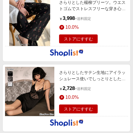
さらりとした楊柳プリーツ。ウエス
トゴムでストレスフリーな穿き心
地。総柄楊柳プリー…
3,998
+送料固定
￥
10.0%
ストアにすすむ
さらりとしたサテン生地にアイラッ
シュレース使いでしっとりとした大
人のフェロモンを…
2,728
+送料固定
￥
10.0%
ストアにすすむ