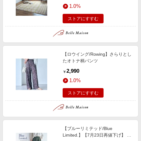
エンタメ
1.0%
楽天サービス特集
スポーツ・アウトドア・ゴルフ
旅行特集
ストアにすすむ
インテリア・寝具
わくわく夏特集
ペット・花・DIY・車
とことん買い物チャレンジ
旅行・レジャー・ホテル予約
Apple公式サイト×楽天カード分割払い
【ロウイング/Rowing】さらりとし
生活・お役立ち
Qoo10メガポ
たオトナ柄パンツ
金融・マネー・保険
Samsung ボーナスキャンペーン
2,990
￥
デジタルコンテンツ
週末の高還元 夏の長期版
1.0%
ビジネス・その他サービス
ストアにすすむ
【ブルーリミテッド/Blue
Limited.】【7月23日再値下げ】 さ