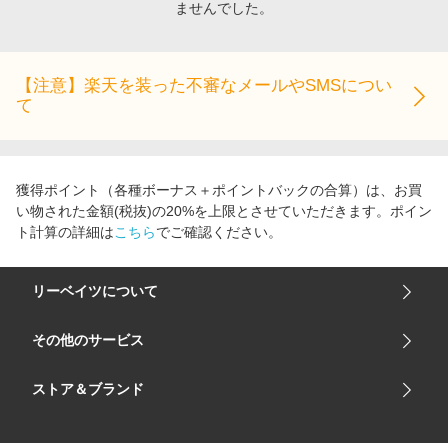
ませんでした。
エンタメ
楽天サービス特集
スポーツ・アウトドア・ゴルフ
旅行特集
インテリア・寝具
【注意】楽天を装った不審なメールやSMSについ
わくわく夏特集
て
ペット・花・DIY・車
とことん買い物チャレンジ
旅行・レジャー・ホテル予約
Apple公式サイト×楽天カード分割払い
生活・お役立ち
Qoo10メガポ
獲得ポイント（各種ボーナス＋ポイントバックの合算）は、お買
金融・マネー・保険
い物された金額(税抜)の20%を上限とさせていただきます。ポイン
Samsung ボーナスキャンペーン
ト計算の詳細は
こちら
でご確認ください。
デジタルコンテンツ
週末の高還元 夏の長期版
ビジネス・その他サービス
リーベイツについて
会社概要
その他のサービス
ご利用ガイド
楽天市場
ストア＆ブランド
サイトマップ
楽天モバイル
ユニクロオンラインストア
リーベイツ 公式アプリ