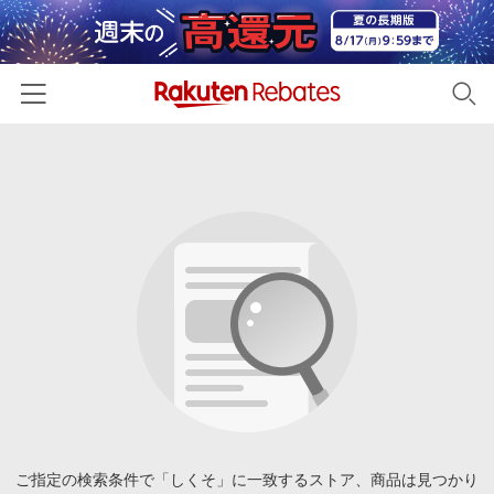
ホーム
カテゴリー一覧
百貨店・総合ECモール
イベント一覧
ファッション・インナー・小物
リーベイツ注目ストア
ヘルプ
食品・スイーツ・お酒
初回購入者限定特典
友達紹介
日用品・キッチン用品
対象ストア新規限定特典
コスメ・健康・医薬品
楽天IDでログイン/会員登録
新着ストアのご紹介
キッズ・ベビー用品
電子書籍特集
家電・PC・スマホ・カメラ
ご指定の検索条件で「しくそ」に一致するストア、商品は見つかり
楽天ペイ導入ストア