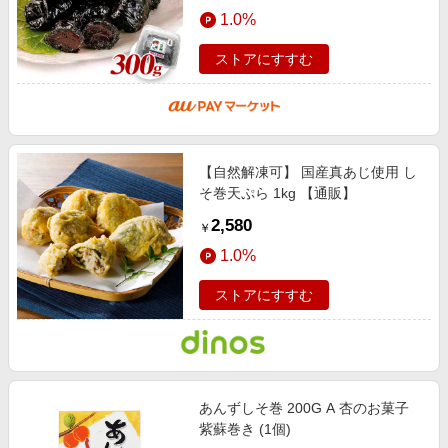
エンタメ
1.0%
い
楽天サービス特集
スポーツ・アウトドア・ゴルフ
旅行特集
ストアにすすむ
インテリア・寝具
わくわく夏特集
ペット・花・DIY・車
50万ポイント山分けキャンペーン
旅行・レジャー・ホテル予約
とことん買い物チャレンジ
【自然解凍可】 国産真あじ使用 し
生活・お役立ち
Apple公式サイト×楽天カード分割払い
そ巻天ぷら 1kg 【通販】
金融・マネー・保険
Samsung ボーナスキャンペーン
2,580
￥
デジタルコンテンツ
週末の高還元 夏の長期版
1.0%
ビジネス・その他サービス
ストアにすすむ
あんずしそ巻 200G A 杏のお菓子
紫蘇巻き (1個)