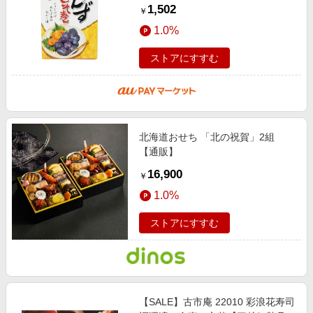
1,502
￥
1.0%
ストアにすすむ
北海道おせち 「北の祝賀」2組
【通販】
16,900
￥
1.0%
ストアにすすむ
【SALE】古市庵 22010 彩浪花寿司