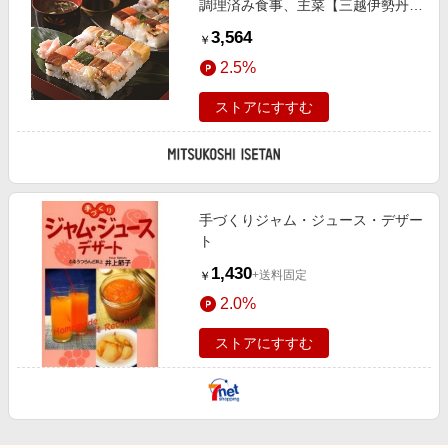
調理済み食事、主菜【三越伊勢丹/
公式】
3,564
￥
2.5%
ストアにすすむ
手づくりジャム・ジュース・デザー
ト
1,430
+送料固定
￥
2.0%
ストアにすすむ