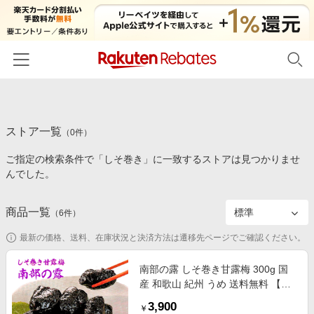
ホーム
ストア一覧
カテゴリー一覧
（
0
件）
ご指定の検索条件で「しそ巻き」に一致するストアは見つかりませ
百貨店・総合ECモール
イベント一覧
んでした。
ファッション・インナー・小物
リーベイツ注目ストア
ヘルプ
食品・スイーツ・お酒
商品一覧
（
6
件）
初回購入者限定特典
友達紹介
日用品・キッチン用品
対象ストア新規限定特典
最新の価格、送料、在庫状況と決済方法は遷移先ページでご確認ください。
コスメ・健康・医薬品
楽天IDでログイン/会員登録
新着ストアのご紹介
南部の露 しそ巻き甘露梅 300g 国
キッズ・ベビー用品
産 和歌山 紀州 うめ 送料無料 【お
電子書籍特集
届け不可地域：北海道・沖縄・離
家電・PC・スマホ・カメラ
3,900
楽天ペイ導入ストア
￥
島】 お取り寄せ 通販 お土産 お祝