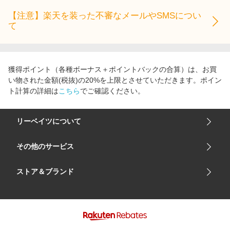
【注意】楽天を装った不審なメールやSMSについ
て
獲得ポイント（各種ボーナス＋ポイントバックの合算）は、お買
い物された金額(税抜)の20%を上限とさせていただきます。ポイン
ト計算の詳細は
こちら
でご確認ください。
リーベイツについて
会社概要
その他のサービス
ご利用ガイド
楽天市場
ストア＆ブランド
サイトマップ
楽天モバイル
ユニクロオンラインストア
リーベイツ 公式アプリ
GU（ジーユー）
リーベイツ ポイントアシスト
資生堂オンラインストア
ヘルプ・お問い合わせ