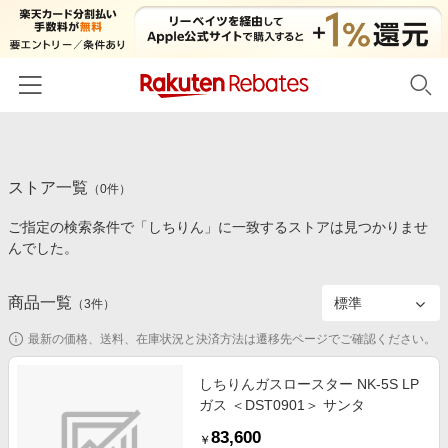
ホーム
ストア一覧
カテゴリー一覧
（
0
件）
ご指定の検索条件で「しちりん」に一致するストアは見つかりませ
百貨店・総合ECモール
イベント一覧
んでした。
ファッション・インナー・小物
リーベイツ注目ストア
ヘルプ
食品・スイーツ・お酒
商品一覧
（
3
件）
初回購入者限定特典
友達紹介
日用品・キッチン用品
対象ストア新規限定特典
最新の価格、送料、在庫状況と決済方法は遷移先ページでご確認ください。
コスメ・健康・医薬品
楽天IDでログイン/会員登録
新着ストアのご紹介
しちりんガスロースター NK-5S LP
キッズ・ベビー用品
ガス ＜DST0901＞ サンタ
電子書籍特集
家電・PC・スマホ・カメラ
83,600
楽天ペイ導入ストア
￥