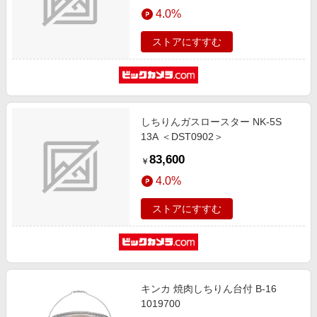
エンタメ
4.0%
楽天サービス特集
スポーツ・アウトドア・ゴルフ
旅行特集
ストアにすすむ
インテリア・寝具
わくわく夏特集
ペット・花・DIY・車
とことん買い物チャレンジ
旅行・レジャー・ホテル予約
Apple公式サイト×楽天カード分割払い
しちりんガスロースター NK-5S
生活・お役立ち
Qoo10メガポ
13A ＜DST0902＞
金融・マネー・保険
Samsung ボーナスキャンペーン
83,600
￥
デジタルコンテンツ
週末の高還元 夏の長期版
4.0%
ビジネス・その他サービス
ストアにすすむ
キンカ 焼肉しちりん台付 B-16
1019700