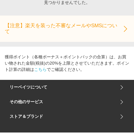
見つかりませんでした。
エンタメ
楽天サービス特集
スポーツ・アウトドア・ゴルフ
旅行特集
インテリア・寝具
【注意】楽天を装った不審なメールやSMSについ
わくわく夏特集
て
ペット・花・DIY・車
とことん買い物チャレンジ
旅行・レジャー・ホテル予約
Apple公式サイト×楽天カード分割払い
生活・お役立ち
Qoo10メガポ
獲得ポイント（各種ボーナス＋ポイントバックの合算）は、お買
金融・マネー・保険
い物された金額(税抜)の20%を上限とさせていただきます。ポイン
Samsung ボーナスキャンペーン
ト計算の詳細は
こちら
でご確認ください。
デジタルコンテンツ
週末の高還元 夏の長期版
ビジネス・その他サービス
リーベイツについて
会社概要
その他のサービス
ご利用ガイド
楽天市場
ストア＆ブランド
サイトマップ
楽天モバイル
ユニクロオンラインストア
リーベイツ 公式アプリ