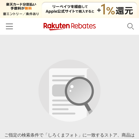
ホーム
カテゴリー一覧
百貨店・総合ECモール
イベント一覧
ファッション・インナー・小物
リーベイツ注目ストア
ヘルプ
食品・スイーツ・お酒
初回購入者限定特典
友達紹介
日用品・キッチン用品
対象ストア新規限定特典
コスメ・健康・医薬品
楽天IDでログイン/会員登録
新着ストアのご紹介
キッズ・ベビー用品
電子書籍特集
家電・PC・スマホ・カメラ
ご指定の検索条件で「しろくまフォト」に一致するストア、商品は
楽天ペイ導入ストア