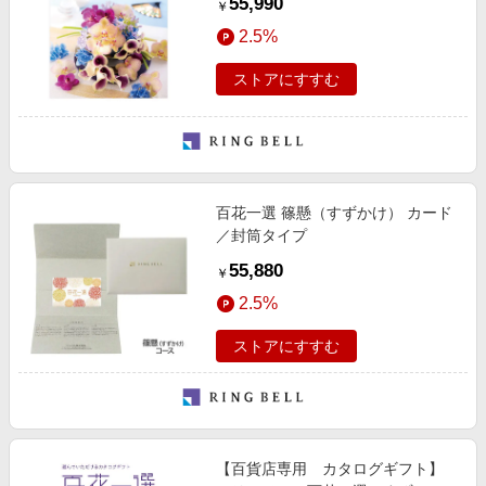
55,990
￥
2.5%
ストアにすすむ
百花一選 篠懸（すずかけ） カード
／封筒タイプ
55,880
￥
2.5%
ストアにすすむ
【百貨店専用 カタログギフト】