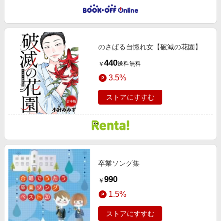
のさばる自惚れ女【破滅の花園】
440
送料無料
￥
3.5%
ストアにすすむ
卒業ソング集
990
￥
1.5%
ストアにすすむ