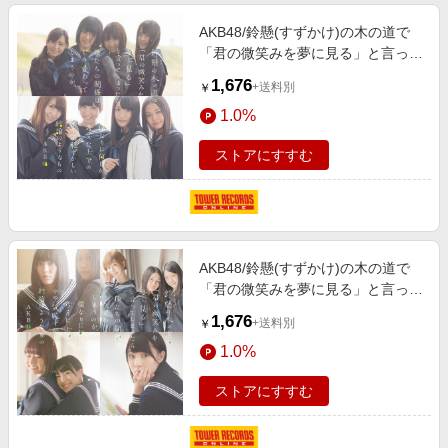
AKB48/鈴懸(すずかけ)の木の道で
「君の微笑みを夢に見る」と言って
しまったら僕たちの関係はどう変わ
1,676
+送料別
￥
ってしまうのか、僕なりに何日か考
1.0%
えた上でのやや気恥ずかしい結論の
ようなもの ＜Type N＞
ストアにすすむ
［CD+DVD］[KIZM-257]
AKB48/鈴懸(すずかけ)の木の道で
「君の微笑みを夢に見る」と言って
しまったら僕たちの関係はどう変わ
1,676
+送料別
￥
ってしまうのか、僕なりに何日か考
1.0%
えた上でのやや気恥ずかしい結論の
ようなもの ＜Type S＞
ストアにすすむ
［CD+DVD］[KIZM-255]