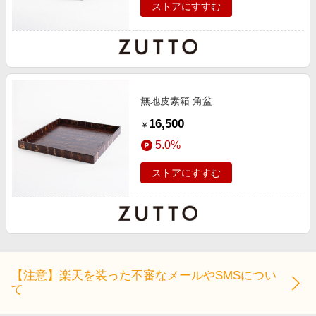
ストアにすすむ
無地皮素箱 角盆
16,500
￥
5.0%
ストアにすすむ
【注意】楽天を装った不審なメールやSMSについ
て