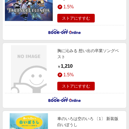
1.5%
ストアにすすむ
胸に沁みる 想い出の卒業ソングベ
スト
1,210
￥
1.5%
ストアにすすむ
車のいろは空のいろ 〔1〕 新装版
白いぼうし