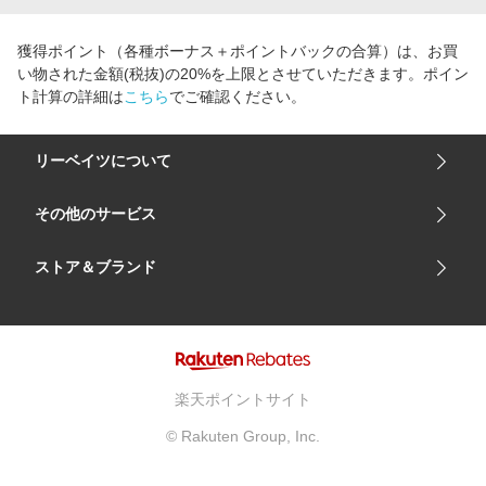
獲得ポイント（各種ボーナス＋ポイントバックの合算）は、お買
い物された金額(税抜)の20%を上限とさせていただきます。ポイン
ト計算の詳細は
こちら
でご確認ください。
リーベイツについて
会社概要
その他のサービス
ご利用ガイド
楽天市場
ストア＆ブランド
サイトマップ
楽天モバイル
ユニクロオンラインストア
リーベイツ 公式アプリ
GU（ジーユー）
リーベイツ ポイントアシスト
資生堂オンラインストア
ヘルプ・お問い合わせ
楽天ポイントサイト
Apple公式サイト
利用規約
© Rakuten Group, Inc.
アカチャンホンポ
プライバシーポリシー