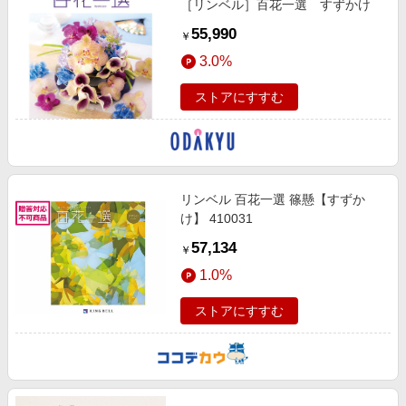
［リンベル］百花一選 すずかけ
55,990
￥
3.0%
ストアにすすむ
リンベル 百花一選 篠懸【すずか
け】 410031
57,134
￥
1.0%
ストアにすすむ