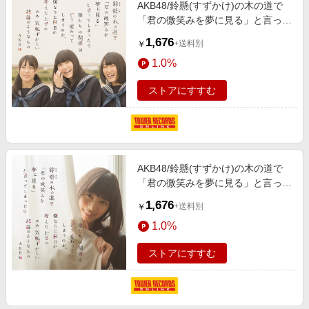
AKB48/鈴懸(すずかけ)の木の道で
「君の微笑みを夢に見る」と言って
しまったら僕たちの関係はどう変わ
1,676
+送料別
￥
ってしまうのか、僕なりに何日か考
1.0%
えた上でのやや気恥ずかしい結論の
ようなもの ＜Type A＞
ストアにすすむ
［CD+DVD］[KIZM-253]
AKB48/鈴懸(すずかけ)の木の道で
「君の微笑みを夢に見る」と言って
しまったら僕たちの関係はどう変わ
1,676
+送料別
￥
ってしまうのか、僕なりに何日か考
1.0%
えた上でのやや気恥ずかしい結論の
ようなもの ＜Type H＞
ストアにすすむ
［CD+DVD］[KIZM-259]