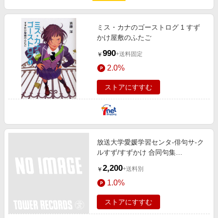
ミス・カナのゴーストログ 1 すず
かけ屋敷のふたご
990
+送料固定
￥
2.0%
ストアにすすむ
放送大学愛媛学習センタ-俳句サ-ク
ルすず/すずかけ 合同句集
[9784860370961]
2,200
+送料別
￥
1.0%
ストアにすすむ