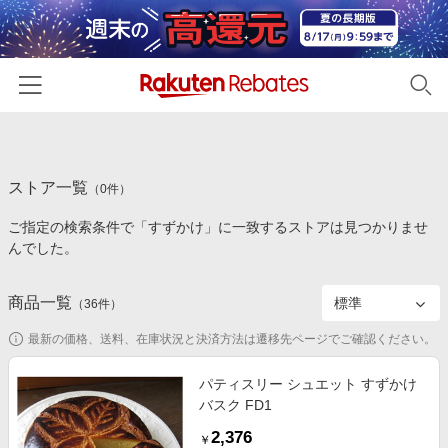
ホーム
ストア一覧
カテゴリー一覧
（
0
件）
ご指定の検索条件で「すずかけ」に一致するストアは見つかりませ
百貨店・総合ECモール
イベント一覧
んでした。
ファッション・インナー・小物
リーベイツ注目ストア
ヘルプ
食品・スイーツ・お酒
商品一覧
（
36
件）
初回購入者限定特典
友達紹介
日用品・キッチン用品
対象ストア新規限定特典
最新の価格、送料、在庫状況と決済方法は遷移先ページでご確認ください。
コスメ・健康・医薬品
楽天IDでログイン/会員登録
新着ストアのご紹介
パティスリー シュエット すずかけ
キッズ・ベビー用品
バスク FD1
電子書籍特集
家電・PC・スマホ・カメラ
2,376
楽天ペイ導入ストア
￥