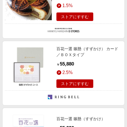
エンタメ
1.5%
楽天サービス特集
スポーツ・アウトドア・ゴルフ
旅行特集
ストアにすすむ
インテリア・寝具
わくわく夏特集
ペット・花・DIY・車
とことん買い物チャレンジ
旅行・レジャー・ホテル予約
Apple公式サイト×楽天カード分割払い
百花一選 篠懸（すずかけ） カード
生活・お役立ち
Qoo10メガポ
／ＢＯＸタイプ
金融・マネー・保険
Samsung ボーナスキャンペーン
55,880
￥
デジタルコンテンツ
週末の高還元 夏の長期版
2.5%
ビジネス・その他サービス
ストアにすすむ
百花一選 篠懸（すずかけ）