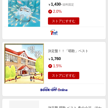
1,430
+送料固定
￥
2.0%
ストアにすすむ
決定盤！！「唱歌」ベスト
1,760
￥
1.5%
ストアにすすむ
決定盤 唱歌 ベスト 春の小川、ほか