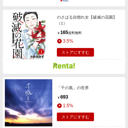
のさばる自惚れ女【破滅の花園】
（1）
165
送料無料
￥
3.5%
ストアにすすむ
「千の風」の世界
693
￥
1.5%
ストアにすすむ