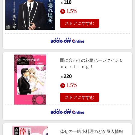
110
￥
1.5%
ストアにすすむ
間に合わせの花婿ハーレクインＣ
ｄａｒｌｉｎｇ！
220
￥
1.5%
ストアにすすむ
倖せの一膳小料理のどか屋人情帖