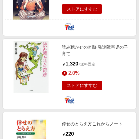
ストアにすすむ
読み聴かせの奇跡 発達障害児の子
育て
1,320
+送料固定
￥
2.0%
ストアにすすむ
倖せのとらえ方これからノート
220
￥