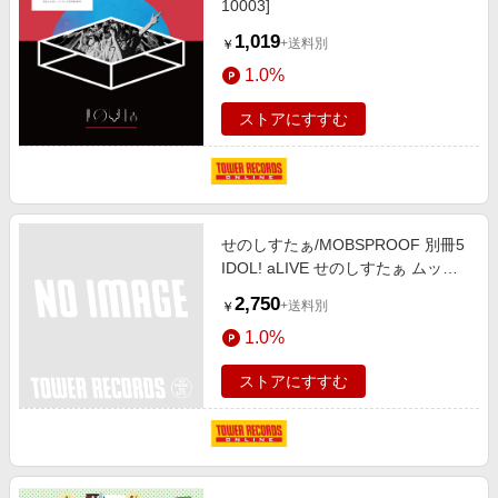
10003]
1,019
+送料別
￥
1.0%
ストアにすすむ
せのしすたぁ/MOBSPROOF 別冊5
IDOL! aLIVE せのしすたぁ ムック
+ファースト7インチEPパーティー
2,750
+送料別
￥
セット ［7inch+BOOK］＜限定盤
1.0%
＞[MPSP-005]
ストアにすすむ