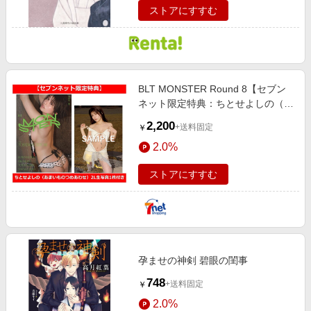
ストアにすすむ
BLT MONSTER Round 8【セブン
ネット限定特典：ちとせよしの（あ
まいものつめあわせ）2L生写真 1枚
2,200
+送料固定
￥
付き】
2.0%
ストアにすすむ
孕ませの神剣 碧眼の閨事
748
+送料固定
￥
2.0%