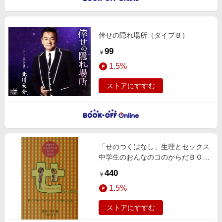
倖せの隠れ場所（タイプＢ）
99
￥
1.5%
ストアにすすむ
「せのつくはなし」生理とセックス
中学生のおんなのコのからだＢＯＯ
Ｋ
440
￥
1.5%
ストアにすすむ