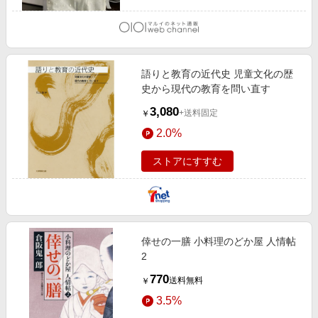
語りと教育の近代史 児童文化の歴
史から現代の教育を問い直す
3,080
+送料固定
￥
2.0%
ストアにすすむ
倖せの一膳 小料理のどか屋 人情帖
2
770
送料無料
￥
3.5%