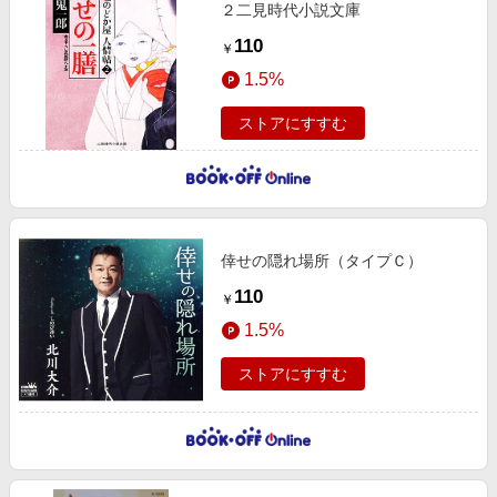
２二見時代小説文庫
110
￥
1.5%
ストアにすすむ
倖せの隠れ場所（タイプＣ）
110
￥
1.5%
ストアにすすむ