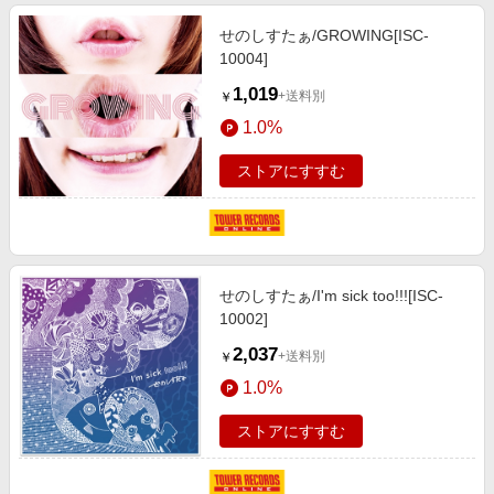
せのしすたぁ/GROWING[ISC-
10004]
1,019
+送料別
￥
1.0%
ストアにすすむ
せのしすたぁ/I'm sick too!!![ISC-
10002]
2,037
+送料別
￥
1.0%
ストアにすすむ