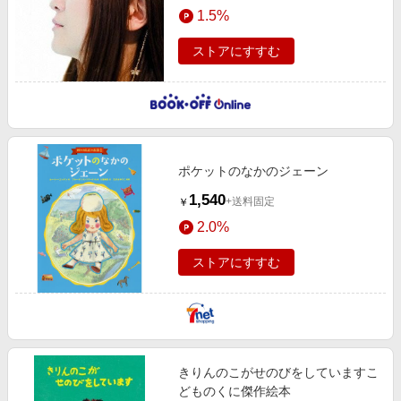
1.5%
ストアにすすむ
ポケットのなかのジェーン
1,540
+送料固定
￥
2.0%
ストアにすすむ
きりんのこがせのびをしていますこ
どものくに傑作絵本