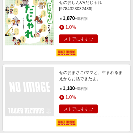
せのおしんや/だじゃれ
[9784323032436]
1,870
+送料別
￥
1.0%
ストアにすすむ
せのおまさこ/ママと、生まれるま
えからお話できたよ。
[9784576070353]
1,100
+送料別
￥
1.0%
ストアにすすむ