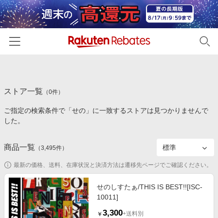
ホーム
ストア一覧
カテゴリー一覧
（
0
件）
ご指定の検索条件で「せの」に一致するストアは見つかりませんで
百貨店・総合ECモール
イベント一覧
した。
ファッション・インナー・小物
リーベイツ注目ストア
ヘルプ
食品・スイーツ・お酒
商品一覧
（
3,495
件）
初回購入者限定特典
友達紹介
日用品・キッチン用品
対象ストア新規限定特典
最新の価格、送料、在庫状況と決済方法は遷移先ページでご確認ください。
コスメ・健康・医薬品
楽天IDでログイン/会員登録
新着ストアのご紹介
せのしすたぁ/THIS IS BEST!![ISC-
キッズ・ベビー用品
10011]
電子書籍特集
家電・PC・スマホ・カメラ
3,300
楽天ペイ導入ストア
+送料別
￥