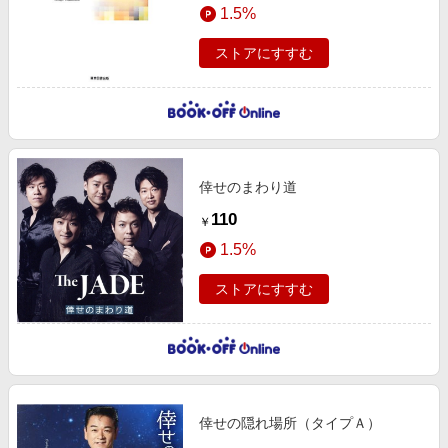
1.5%
ストアにすすむ
倖せのまわり道
110
￥
1.5%
ストアにすすむ
倖せの隠れ場所（タイプＡ）