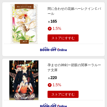
間に合わせの花嫁ハーレクインＣパ
ール
165
￥
1.5%
ストアにすすむ
孕ませの神剣ー碧眼の閨事ーラルー
ナ文庫
220
￥
1.5%
ストアにすすむ