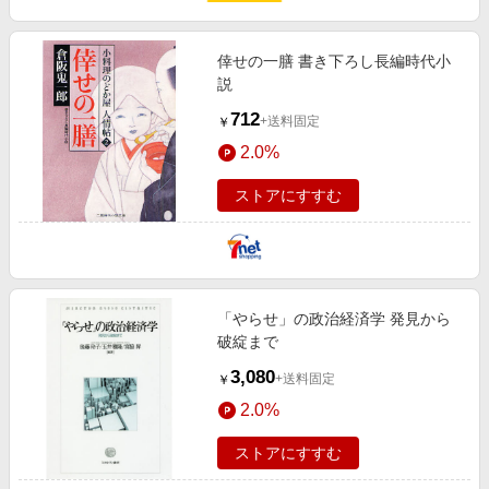
倖せの一膳 書き下ろし長編時代小
説
712
+送料固定
￥
2.0%
ストアにすすむ
「やらせ」の政治経済学 発見から
破綻まで
3,080
+送料固定
￥
2.0%
ストアにすすむ