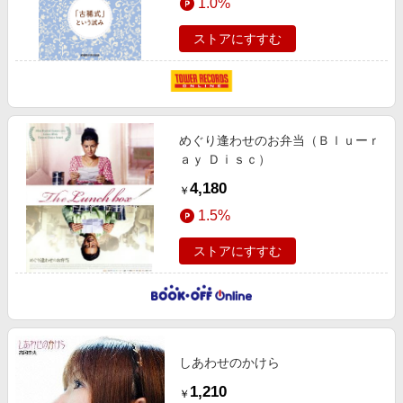
1.0%
ストアにすすむ
めぐり逢わせのお弁当（Ｂｌｕーｒ
ａｙ Ｄｉｓｃ）
4,180
￥
1.5%
ストアにすすむ
しあわせのかけら
1,210
￥