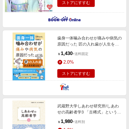
ストアにすすむ
歯身一体噛み合わせが痛みや病気の
原因だった 匠の入れ歯が人生を変
える！
1,430
+送料固定
￥
2.0%
ストアにすすむ
武蔵野大学しあわせ研究所/しあわ
せの高齢者学3 「古稀式」という試
み[9784903281742]
1,980
+送料別
￥