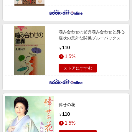
噛み合わせの驚異噛み合わせと身心
症状の意外な関係ブルーバックス
110
￥
1.5%
ストアにすすむ
倖せの花
110
￥
1.5%