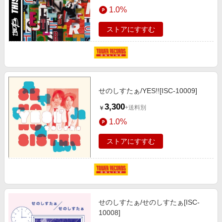
エンタメ
1.0%
楽天サービス特集
スポーツ・アウトドア・ゴルフ
旅行特集
ストアにすすむ
インテリア・寝具
わくわく夏特集
ペット・花・DIY・車
とことん買い物チャレンジ
旅行・レジャー・ホテル予約
Apple公式サイト×楽天カード分割払い
生活・お役立ち
せのしすたぁ/YES!![ISC-10009]
Qoo10メガポ
金融・マネー・保険
3,300
+送料別
￥
Samsung ボーナスキャンペーン
デジタルコンテンツ
1.0%
週末の高還元 夏の長期版
ビジネス・その他サービス
ストアにすすむ
せのしすたぁ/せのしすたぁ[ISC-
10008]