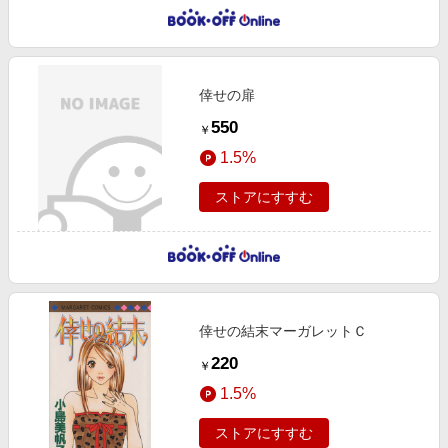
倖せの扉
550
￥
1.5%
ストアにすすむ
倖せの結末マーガレットＣ
220
￥
1.5%
ストアにすすむ