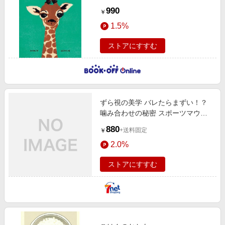
990
￥
1.5%
ストアにすすむ
ずら視の美学 バレたらまずい！？
噛み合わせの秘密 スポーツマウス
ピース編
880
+送料固定
￥
2.0%
ストアにすすむ