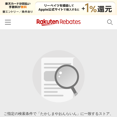
ホーム
カテゴリー一覧
百貨店・総合ECモール
イベント一覧
ファッション・インナー・小物
リーベイツ注目ストア
ヘルプ
食品・スイーツ・お酒
初回購入者限定特典
友達紹介
日用品・キッチン用品
対象ストア新規限定特典
コスメ・健康・医薬品
楽天IDでログイン/会員登録
新着ストアのご紹介
キッズ・ベビー用品
電子書籍特集
家電・PC・スマホ・カメラ
ご指定の検索条件で「たかしまやおんらいん」に一致するストア、
楽天ペイ導入ストア