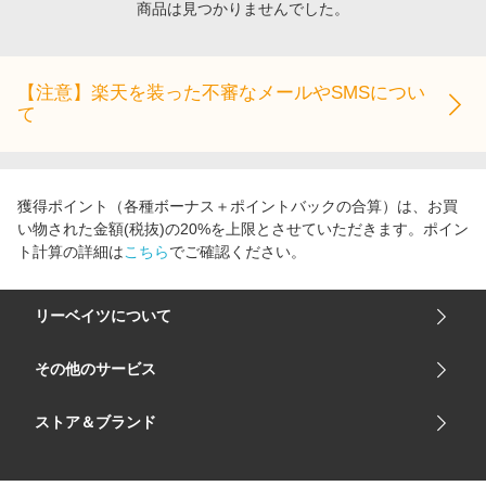
商品は見つかりませんでした。
エンタメ
楽天サービス特集
スポーツ・アウトドア・ゴルフ
旅行特集
インテリア・寝具
【注意】楽天を装った不審なメールやSMSについ
わくわく夏特集
て
ペット・花・DIY・車
50万ポイント山分けキャンペーン
旅行・レジャー・ホテル予約
とことん買い物チャレンジ
生活・お役立ち
Apple公式サイト×楽天カード分割払い
獲得ポイント（各種ボーナス＋ポイントバックの合算）は、お買
金融・マネー・保険
い物された金額(税抜)の20%を上限とさせていただきます。ポイン
Samsung ボーナスキャンペーン
ト計算の詳細は
こちら
でご確認ください。
デジタルコンテンツ
週末の高還元 夏の長期版
ビジネス・その他サービス
リーベイツについて
会社概要
その他のサービス
ご利用ガイド
楽天市場
ストア＆ブランド
サイトマップ
楽天モバイル
ユニクロオンラインストア
リーベイツ 公式アプリ