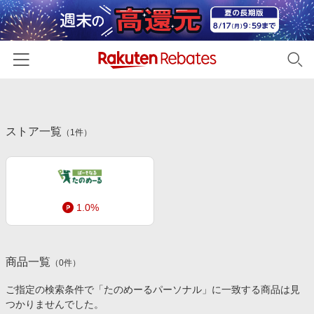
ホーム
ストア一覧
カテゴリー一覧
（
1
件）
百貨店・総合ECモール
イベント一覧
ファッション・インナー・小物
リーベイツ注目ストア
ヘルプ
食品・スイーツ・お酒
1.0%
初回購入者限定特典
友達紹介
日用品・キッチン用品
対象ストア新規限定特典
コスメ・健康・医薬品
楽天IDでログイン/会員登録
新着ストアのご紹介
商品一覧
（
0
件）
キッズ・ベビー用品
電子書籍特集
ご指定の検索条件で「たのめーるパーソナル」に一致する商品は見
家電・PC・スマホ・カメラ
つかりませんでした。
楽天ペイ導入ストア