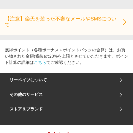
エンタメ
楽天サービス特集
スポーツ・アウトドア・ゴルフ
旅行特集
【注意】楽天を装った不審なメールやSMSについ
インテリア・寝具
て
わくわく夏特集
ペット・花・DIY・車
とことん買い物チャレンジ
旅行・レジャー・ホテル予約
Apple公式サイト×楽天カード分割払い
獲得ポイント（各種ボーナス＋ポイントバックの合算）は、お買
生活・お役立ち
Qoo10メガポ
い物された金額(税抜)の20%を上限とさせていただきます。ポイン
金融・マネー・保険
ト計算の詳細は
こちら
でご確認ください。
Samsung ボーナスキャンペーン
デジタルコンテンツ
週末の高還元 夏の長期版
リーベイツについて
ビジネス・その他サービス
会社概要
その他のサービス
ご利用ガイド
楽天市場
ストア＆ブランド
サイトマップ
楽天モバイル
ユニクロオンラインストア
リーベイツ 公式アプリ
GU（ジーユー）
リーベイツ ポイントアシスト