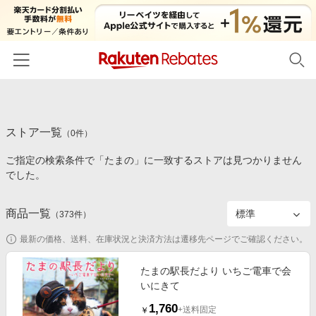
ホーム
ストア一覧
カテゴリー一覧
（
0
件）
ご指定の検索条件で「たまの」に一致するストアは見つかりません
百貨店・総合ECモール
イベント一覧
でした。
ファッション・インナー・小物
リーベイツ注目ストア
ヘルプ
食品・スイーツ・お酒
商品一覧
（
373
件）
初回購入者限定特典
友達紹介
日用品・キッチン用品
対象ストア新規限定特典
最新の価格、送料、在庫状況と決済方法は遷移先ページでご確認ください。
コスメ・健康・医薬品
楽天IDでログイン/会員登録
新着ストアのご紹介
たまの駅長だより いちご電車で会
キッズ・ベビー用品
いにきて
電子書籍特集
家電・PC・スマホ・カメラ
1,760
楽天ペイ導入ストア
+送料固定
￥