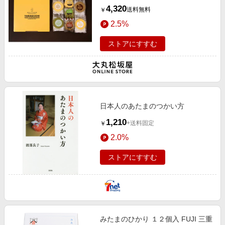
4,320
送料無料
￥
2.5%
ストアにすすむ
日本人のあたまのつかい方
1,210
+送料固定
￥
2.0%
ストアにすすむ
みたまのひかり １２個入 FUJI 三重