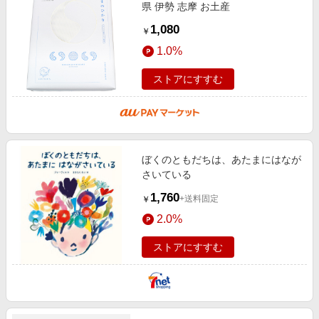
県 伊勢 志摩 お土産
1,080
￥
1.0%
ストアにすすむ
ぼくのともだちは、あたまにはなが
さいている
1,760
+送料固定
￥
2.0%
ストアにすすむ