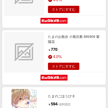
ストアにすすむ
たまのお散歩 小風呂敷 885909 紫
陽花
770
￥
4.0%
ストアにすすむ
たまのごほうび 8
594
+送料固定
￥