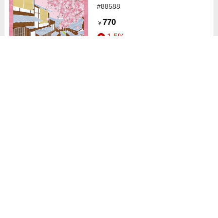
#88588
770
￥
1.5%
ストアにすすむ
ヤマコー たまのお散歩 小風呂敷 菜
の花 #88587
832
￥
1.5%
ストアにすすむ