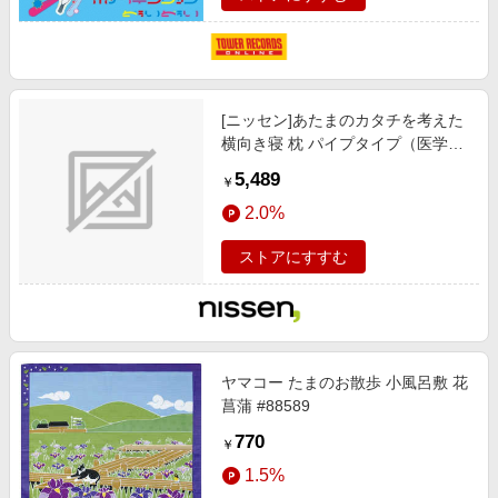
[ニッセン]あたまのカタチを考えた
横向き寝 枕 パイプタイプ（医学博
士監修）/カーテン/ラグ/寝具 / 布団/
5,489
￥
寝具 / 枕/ブルー系
2.0%
ストアにすすむ
ヤマコー たまのお散歩 小風呂敷 花
菖蒲 #88589
770
￥
1.5%