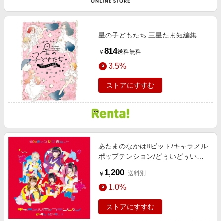
星の子どもたち 三星たま短編集
814
送料無料
￥
3.5%
ストアにすすむ
あたまのなかは8ビット/キャラメル
ポップテンション/どぅいどぅい＜
Type-C＞[QARF-60080]
1,200
+送料別
￥
1.0%
ストアにすすむ