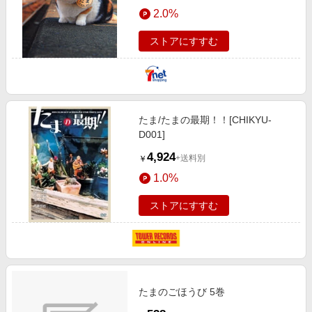
エンタメ
2.0%
楽天サービス特集
スポーツ・アウトドア・ゴルフ
旅行特集
ストアにすすむ
インテリア・寝具
わくわく夏特集
ペット・花・DIY・車
とことん買い物チャレンジ
旅行・レジャー・ホテル予約
Apple公式サイト×楽天カード分割払い
たま/たまの最期！！[CHIKYU-
生活・お役立ち
Qoo10メガポ
D001]
金融・マネー・保険
Samsung ボーナスキャンペーン
4,924
+送料別
￥
デジタルコンテンツ
週末の高還元 夏の長期版
1.0%
ビジネス・その他サービス
ストアにすすむ
たまのごほうび 5巻