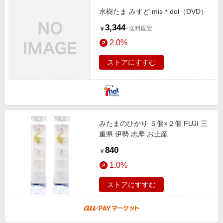
水樹たま みすど mis＊dol（DVD）
3,344
+送料固定
￥
2.0%
ストアにすすむ
みたまのひかり ５個×２個 FUJI 三
重県 伊勢 志摩 お土産
840
￥
1.0%
ストアにすすむ