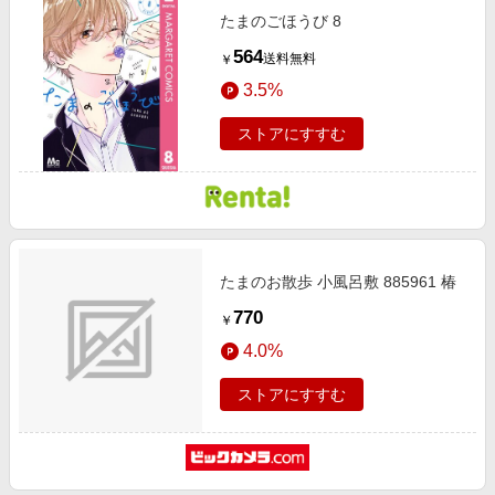
たまのごほうび 8
564
送料無料
￥
3.5%
ストアにすすむ
たまのお散歩 小風呂敷 885961 椿
770
￥
4.0%
ストアにすすむ