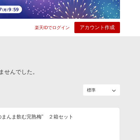
アカウント作成
楽天IDでログイン
ービス
プレイ
ヘルプ
ませんでした。
のまんま飲む完熟梅" ２箱セット