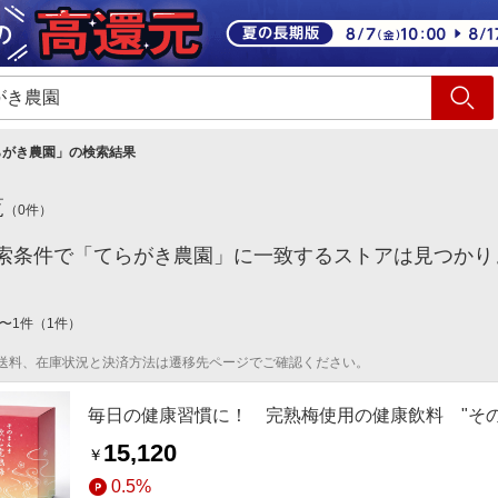
ショッピング
旅行
サ
らがき農園
」の検索結果
覧
（
0
件）
索条件で「てらがき農園」に一致するストアは見つかり
〜
1
件
（
1
件）
送料、在庫状況と決済方法は遷移先ページでご確認ください。
毎日の健康習慣に！ 完熟梅使用の健康飲料 "そ
15,120
￥
0.5%