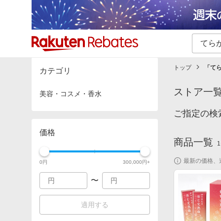
カテゴリー一覧
イベント一覧
トップ
「
て
カテゴリ
ストア一
美容・コスメ・香水
ご指定の検
価格
商品一覧
1
最新の価格、
0
円
300,000
円+
〜
適用する