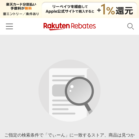
ホーム
カテゴリー一覧
百貨店・総合ECモール
イベント一覧
ファッション・インナー・小物
リーベイツ注目ストア
ヘルプ
食品・スイーツ・お酒
初回購入者限定特典
友達紹介
日用品・キッチン用品
対象ストア新規限定特典
コスメ・健康・医薬品
楽天IDでログイン/会員登録
新着ストアのご紹介
キッズ・ベビー用品
電子書籍特集
家電・PC・スマホ・カメラ
ご指定の検索条件で「でぃーん」に一致するストア、商品は見つか
楽天ペイ導入ストア