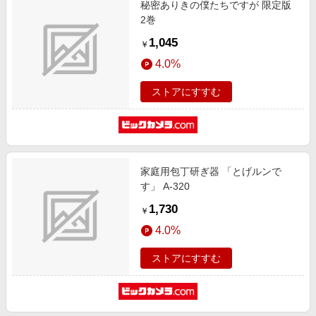
秘密ありきの僕たちですが 限定版
エンタメ
楽天サービス特集
2巻
スポーツ・アウトドア・ゴルフ
旅行特集
1,045
￥
インテリア・寝具
わくわく夏特集
4.0%
ペット・花・DIY・車
とことん買い物チャレンジ
ストアにすすむ
旅行・レジャー・ホテル予約
Apple公式サイト×楽天カード分割払い
生活・お役立ち
Qoo10メガポ
金融・マネー・保険
Samsung ボーナスキャンペーン
デジタルコンテンツ
家庭用包丁研ぎ器 「とげルンで
週末の高還元 夏の長期版
す」 A-320
ビジネス・その他サービス
1,730
￥
4.0%
ストアにすすむ