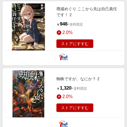
廃墟めぐり ここから先は自己責任
です！ 2
946
+送料固定
￥
2.0%
ストアにすすむ
蜘蛛ですが、なにか？ 2
1,320
+送料固定
￥
2.0%
ストアにすすむ