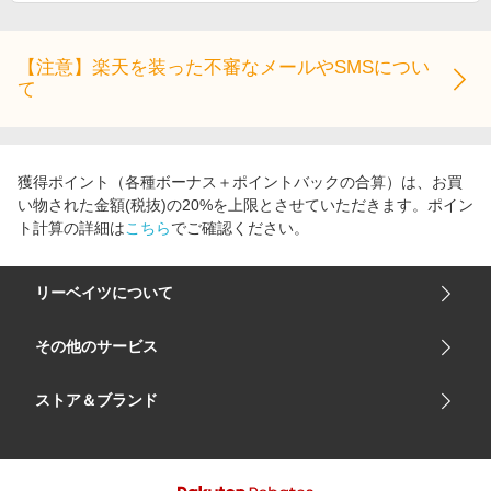
蜘蛛ですが、なにか？Ex（エクス
トラ）
1,650
+送料固定
￥
2.0%
ストアにすすむ
女房です／妻よ?愛しき相棒よ?
1,349
+送料固定
￥
2.0%
ストアにすすむ