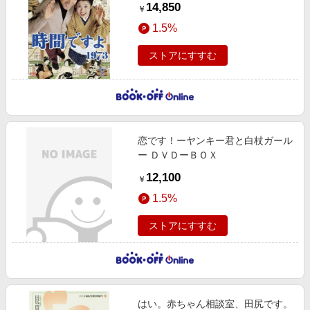
14,850
￥
1.5%
ストアにすすむ
恋です！ーヤンキー君と白杖ガール
ー ＤＶＤーＢＯＸ
12,100
￥
1.5%
ストアにすすむ
はい。赤ちゃん相談室、田尻です。