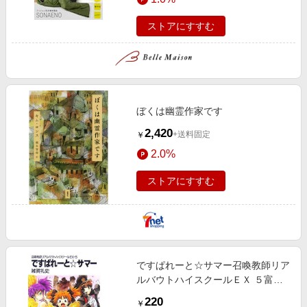
ストアにすすむ
ぼくは幽霊作家です
2,420
+送料固定
￥
2.0%
ストアにすすむ
ですぱれーと☆サマー召喚教師リア
ルバウトハイスクールＥＸ ５富士
見ファンタジア文庫
220
￥