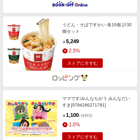
うどん・そばですかい 各15個 計30
個セット
5,249
￥
2.5%
ストアにすすむ
ママです/みんなちがう みんなだい
すき[9784286271781]
1,100
+送料別
￥
1.0%
ストアにすすむ