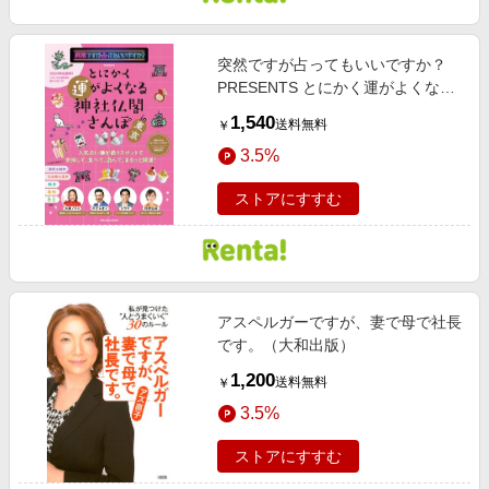
突然ですが占ってもいいですか？
PRESENTS とにかく運がよくなる
神社仏閣さんぽin東京
1,540
送料無料
￥
3.5%
ストアにすすむ
アスペルガーですが、妻で母で社長
です。（大和出版）
1,200
送料無料
￥
3.5%
ストアにすすむ