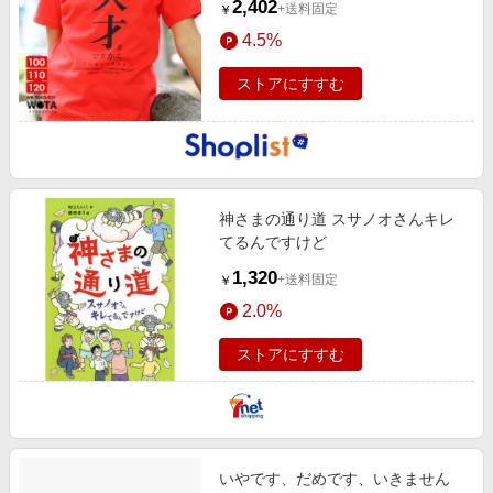
2,402
+送料固定
￥
4.5%
ストアにすすむ
神さまの通り道 スサノオさんキレ
てるんですけど
1,320
+送料固定
￥
2.0%
ストアにすすむ
いやです、だめです、いきません