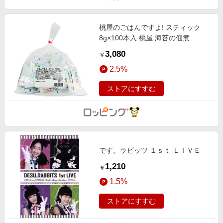
桃屋のごはんですよ! スティック
8g×100本入 桃屋 海苔の佃煮
3,080
￥
2.5%
ストアにすすむ
です。ラビッツ １ｓｔ ＬＩＶＥ
1,210
￥
1.5%
ストアにすすむ