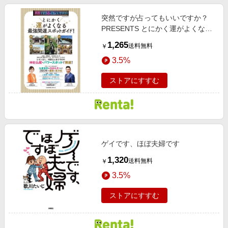
突然ですが占ってもいいですか？
PRESENTS とにかく運がよくなる
最強開運スポットガイド！
1,265
送料無料
￥
3.5%
ストアにすすむ
ゲイです、ほぼ夫婦です
1,320
送料無料
￥
3.5%
ストアにすすむ