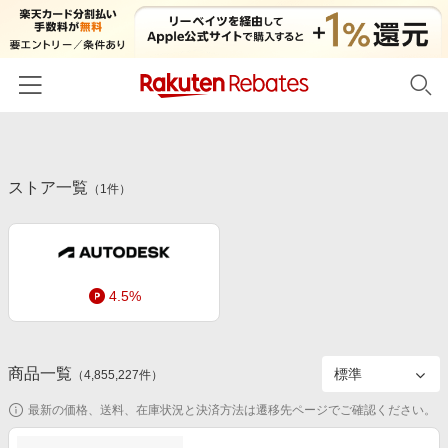
ホーム
ストア一覧
カテゴリー一覧
（
1
件）
百貨店・総合ECモール
イベント一覧
ファッション・インナー・小物
リーベイツ注目ストア
ヘルプ
食品・スイーツ・お酒
4.5%
初回購入者限定特典
友達紹介
日用品・キッチン用品
対象ストア新規限定特典
コスメ・健康・医薬品
楽天IDでログイン/会員登録
新着ストアのご紹介
商品一覧
（
4,855,227
件）
キッズ・ベビー用品
電子書籍特集
最新の価格、送料、在庫状況と決済方法は遷移先ページでご確認ください。
家電・PC・スマホ・カメラ
楽天ペイ導入ストア