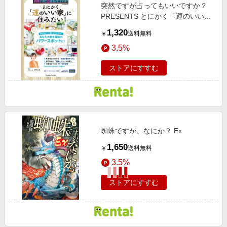
突然ですが占ってもいいですか？
PRESENTS とにかく「運のいい
家」に住みたい！
1,320
送料無料
￥
3.5%
ストアにすすむ
蜘蛛ですが、なにか？ Ex
1,650
送料無料
￥
3.5%
ストアにすすむ