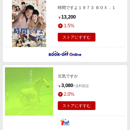
時間ですよ１９７３ ＢＯＸ．１
13,200
￥
1.5%
ストアにすすむ
元気ですか
3,080
+送料固定
￥
2.0%
ストアにすすむ