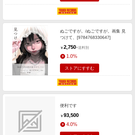
ぬごですが。/ぬごですが。画集 見
つけて、[9784768330647]
2,750
+送料別
￥
1.0%
ストアにすすむ
便利です
93,500
￥
4.0%