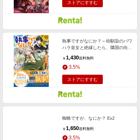
ストアにすすむ
執事ですがなにか？～幼馴染のパワ
ハラ皇女と絶縁したら、隣国の向日
葵王女に拾われたのでこの身を捧げ
1,430
送料無料
￥
ます～
3.5%
ストアにすすむ
蜘蛛ですが、なにか？ Ex2
1,650
送料無料
￥
3.5%