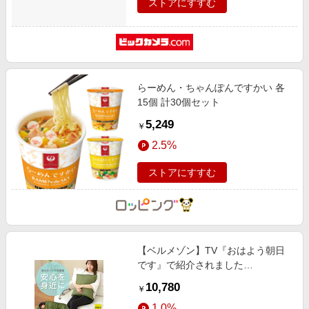
ストアにすすむ
らーめん・ちゃんぽんですかい 各
15個 計30個セット
5,249
￥
2.5%
ストアにすすむ
【ベルメゾン】TV『おはよう朝日
です』で紹介されました
SONAENO クッションにもなる多
10,780
￥
機能寝袋 【防災】
1.0%