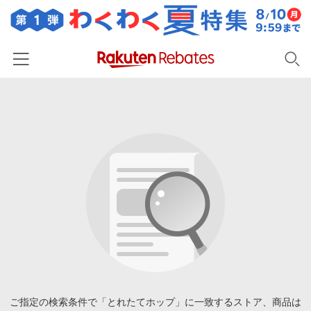
ホーム
カテゴリー一覧
百貨店・総合ECモール
イベント一覧
ファッション・インナー・小物
リーベイツ注目ストア
ヘルプ
食品・スイーツ・お酒
初回購入者限定特典
友達紹介
日用品・キッチン用品
対象ストア新規限定特典
コスメ・健康・医薬品
楽天IDでログイン/会員登録
新着ストアのご紹介
キッズ・ベビー用品
電子書籍特集
家電・PC・スマホ・カメラ
ご指定の検索条件で「とれたてホップ」に一致するストア、商品は
楽天ペイ導入ストア