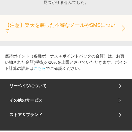
見つかりませんでした。
エンタメ
楽天サービス特集
スポーツ・アウトドア・ゴルフ
旅行特集
インテリア・寝具
【注意】楽天を装った不審なメールやSMSについ
お中元特集2026
て
ペット・花・DIY・車
わくわく夏特集
旅行・レジャー・ホテル予約
とことん買い物チャレンジ
生活・お役立ち
Apple公式サイト×楽天カード分割払い
獲得ポイント（各種ボーナス＋ポイントバックの合算）は、お買
金融・マネー・保険
い物された金額(税抜)の20%を上限とさせていただきます。ポイン
Qoo10メガポ
ト計算の詳細は
こちら
でご確認ください。
デジタルコンテンツ
ビジネス・その他サービス
リーベイツについて
会社概要
その他のサービス
ご利用ガイド
楽天市場
ストア＆ブランド
サイトマップ
楽天モバイル
ユニクロオンラインストア
リーベイツ 公式アプリ