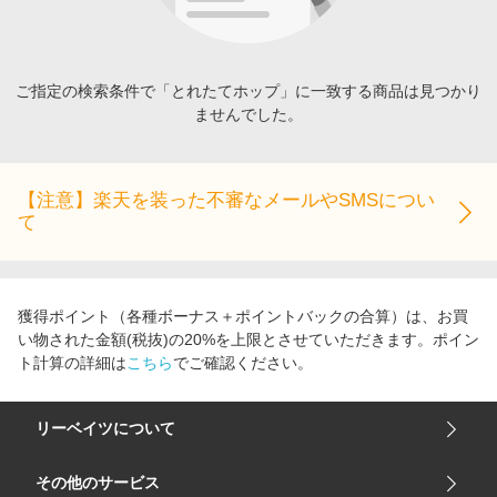
エンタメ
楽天サービス特集
スポーツ・アウトドア・ゴルフ
旅行特集
インテリア・寝具
ご指定の検索条件で「とれたてホップ」に一致する商品は見つかり
お中元特集2026
ませんでした。
ペット・花・DIY・車
わくわく夏特集
旅行・レジャー・ホテル予約
とことん買い物チャレンジ
生活・お役立ち
【注意】楽天を装った不審なメールやSMSについ
Apple公式サイト×楽天カード分割払い
て
金融・マネー・保険
Qoo10メガポ
デジタルコンテンツ
ビジネス・その他サービス
獲得ポイント（各種ボーナス＋ポイントバックの合算）は、お買
い物された金額(税抜)の20%を上限とさせていただきます。ポイン
ト計算の詳細は
こちら
でご確認ください。
リーベイツについて
会社概要
その他のサービス