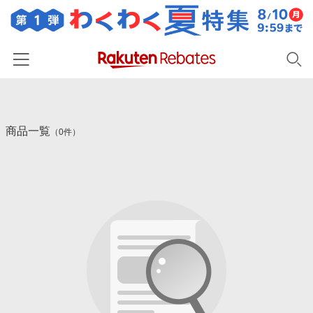
ホーム
商品一覧
カテゴリー一覧
（0件）
百貨店・総合ECモール
イベント一覧
ファッション・インナー・小物
リーベイツ注目ストア
ヘルプ
食品・スイーツ・お酒
初回購入者限定特典
友達紹介
日用品・キッチン用品
対象ストア新規限定特典
コスメ・健康・医薬品
楽天IDでログイン/会員登録
新着ストアのご紹介
キッズ・ベビー用品
電子書籍特集
家電・PC・スマホ・カメラ
楽天ペイ導入ストア