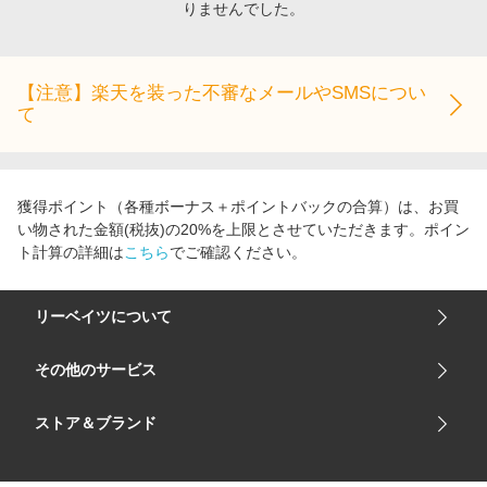
りませんでした。
エンタメ
楽天サービス特集
スポーツ・アウトドア・ゴルフ
旅行特集
インテリア・寝具
【注意】楽天を装った不審なメールやSMSについ
わくわく夏特集
て
ペット・花・DIY・車
とことん買い物チャレンジ
旅行・レジャー・ホテル予約
Apple公式サイト×楽天カード分割払い
生活・お役立ち
Qoo10メガポ
獲得ポイント（各種ボーナス＋ポイントバックの合算）は、お買
金融・マネー・保険
い物された金額(税抜)の20%を上限とさせていただきます。ポイン
Samsung ボーナスキャンペーン
ト計算の詳細は
こちら
でご確認ください。
デジタルコンテンツ
週末の高還元 夏の長期版
ビジネス・その他サービス
リーベイツについて
会社概要
その他のサービス
ご利用ガイド
楽天市場
ストア＆ブランド
サイトマップ
楽天モバイル
ユニクロオンラインストア
リーベイツ 公式アプリ