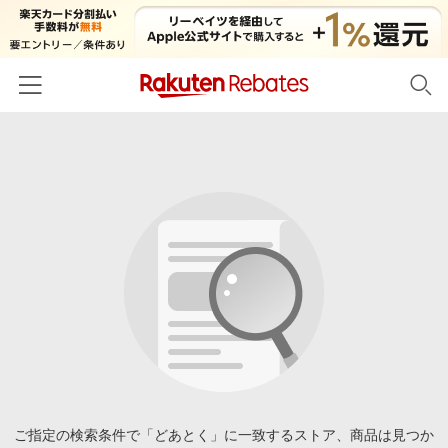
ホーム
カテゴリー一覧
百貨店・総合ECモール
イベント一覧
ファッション・インナー・小物
リーベイツ注目ストア
ヘルプ
食品・スイーツ・お酒
初回購入者限定特典
友達紹介
日用品・キッチン用品
対象ストア新規限定特典
コスメ・健康・医薬品
楽天IDでログイン/会員登録
新着ストアのご紹介
キッズ・ベビー用品
電子書籍特集
家電・PC・スマホ・カメラ
ご指定の検索条件で「どあとく」に一致するストア、商品は見つか
楽天ペイ導入ストア