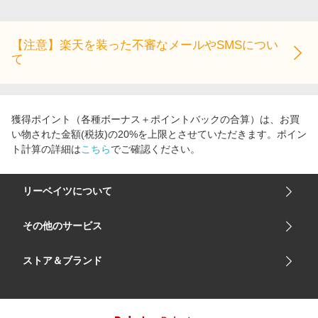
エンタメ
楽天サービス特集
スポーツ・アウトドア・ゴルフ
旅行特集
【注意】楽天を装った不審なメールやSMSについ
インテリア・寝具
て
わくわく夏特集
ペット・花・DIY・車
とことん買い物チャレンジ
旅行・レジャー・ホテル予約
Apple公式サイト×楽天カード分割払い
獲得ポイント（各種ボーナス＋ポイントバックの合算）は、お買
生活・お役立ち
Qoo10メガポ
い物された金額(税抜)の20%を上限とさせていただきます。ポイン
金融・マネー・保険
ト計算の詳細は
こちら
でご確認ください。
Samsung ボーナスキャンペーン
デジタルコンテンツ
週末の高還元 夏の長期版
リーベイツについて
ビジネス・その他サービス
会社概要
その他のサービス
ご利用ガイド
楽天市場
ストア＆ブランド
サイトマップ
楽天モバイル
ユニクロオンラインストア
リーベイツ 公式アプリ
GU（ジーユー）
リーベイツ ポイントアシスト