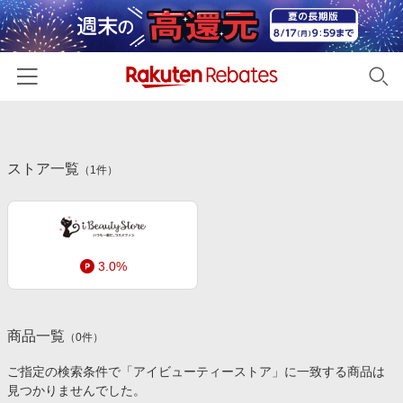
ホーム
ストア一覧
カテゴリー一覧
（
1
件）
百貨店・総合ECモール
イベント一覧
ファッション・インナー・小物
リーベイツ注目ストア
ヘルプ
食品・スイーツ・お酒
3.0%
初回購入者限定特典
友達紹介
日用品・キッチン用品
対象ストア新規限定特典
コスメ・健康・医薬品
楽天IDでログイン/会員登録
新着ストアのご紹介
商品一覧
（
0
件）
キッズ・ベビー用品
電子書籍特集
ご指定の検索条件で「アイビューティーストア」に一致する商品は
家電・PC・スマホ・カメラ
見つかりませんでした。
楽天ペイ導入ストア