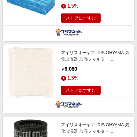
エンタメ
1.5%
楽天サービス特集
スポーツ・アウトドア・ゴルフ
旅行特集
ストアにすすむ
インテリア・寝具
わくわく夏特集
ペット・花・DIY・車
とことん買い物チャレンジ
旅行・レジャー・ホテル予約
Apple公式サイト×楽天カード分割払い
アイリスオーヤマ IRIS OHYAMA 気
生活・お役立ち
Qoo10メガポ
化加湿器 加湿フィルター
金融・マネー・保険
FLHB100A
Samsung ボーナスキャンペーン
6,080
￥
デジタルコンテンツ
週末の高還元 夏の長期版
1.5%
ビジネス・その他サービス
ストアにすすむ
アイリスオーヤマ IRIS OHYAMA 気
化加湿器 加湿フィルター