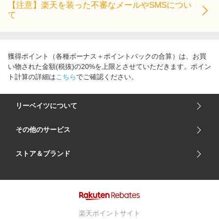
【注意】楽天を装った不審なメールやSMSについ
て
獲得ポイント（各種ボーナス＋ポイントバックの合算）は、お買
い物された金額(税抜)の20%を上限とさせていただきます。ポイン
ト計算の詳細は
こちら
でご確認ください。
リーベイツについて
会社概要
その他のサービス
ご利用ガイド
楽天市場
ストア＆ブランド
サイトマップ
楽天モバイル
ユニクロオンラインストア
リーベイツ 公式アプリ
GU（ジーユー）
リーベイツ ポイントアシスト
資生堂オンラインストア
ヘルプ・お問い合わせ
楽天ポイントサイト