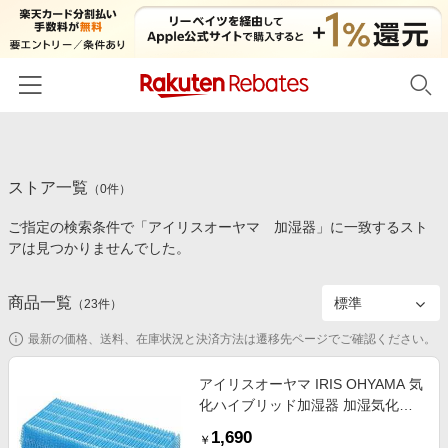
ホーム
ストア一覧
カテゴリー一覧
（
0
件）
ご指定の検索条件で「アイリスオーヤマ 加湿器」に一致するスト
百貨店・総合ECモール
イベント一覧
アは見つかりませんでした。
ファッション・インナー・小物
リーベイツ注目ストア
ヘルプ
食品・スイーツ・お酒
商品一覧
（
23
件）
初回購入者限定特典
友達紹介
日用品・キッチン用品
対象ストア新規限定特典
最新の価格、送料、在庫状況と決済方法は遷移先ページでご確認ください。
コスメ・健康・医薬品
楽天IDでログイン/会員登録
新着ストアのご紹介
アイリスオーヤマ IRIS OHYAMA 気
キッズ・ベビー用品
化ハイブリッド加湿器 加湿気化フ
電子書籍特集
ィルター EHHF2310
家電・PC・スマホ・カメラ
1,690
楽天ペイ導入ストア
￥