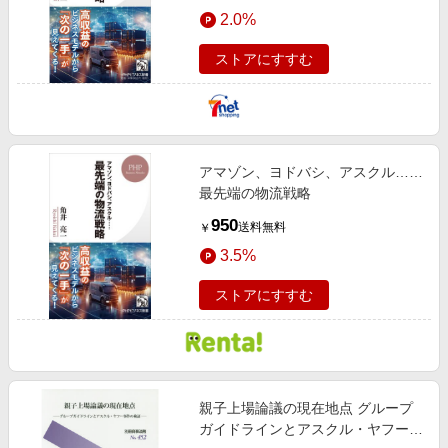
エンタメ
2.0%
楽天サービス特集
スポーツ・アウトドア・ゴルフ
旅行特集
ストアにすすむ
インテリア・寝具
わくわく夏特集
ペット・花・DIY・車
とことん買い物チャレンジ
旅行・レジャー・ホテル予約
Apple公式サイト×楽天カード分割払い
アマゾン、ヨドバシ、アスクル……
生活・お役立ち
Qoo10メガポ
最先端の物流戦略
金融・マネー・保険
Samsung ボーナスキャンペーン
950
送料無料
￥
デジタルコンテンツ
週末の高還元 夏の長期版
3.5%
ビジネス・その他サービス
ストアにすすむ
親子上場論議の現在地点 グループ
ガイドラインとアスクル・ヤフー事