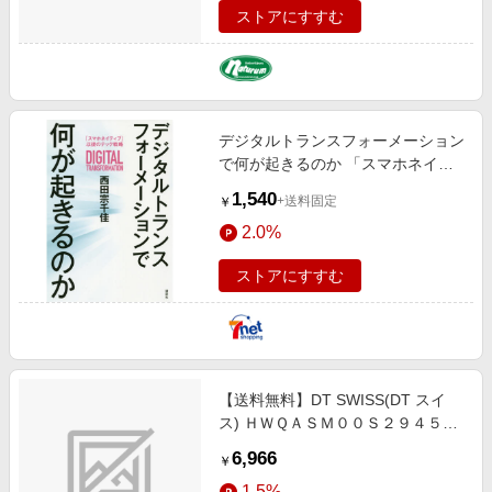
ストアにすすむ
デジタルトランスフォーメーション
で何が起きるのか 「スマホネイテ
ィブ」以後のテック戦略
1,540
+送料固定
￥
2.0%
ストアにすすむ
【送料無料】DT SWISS(DT スイ
ス) ＨＷＱＡＳＭ００Ｓ２９４５Ｓ
ＲＷＳ ハブアスクル HUA04101
6,966
￥
1.5%