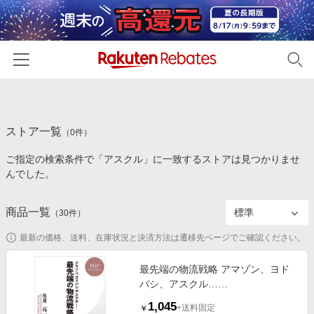
ホーム
ストア一覧
カテゴリー一覧
（
0
件）
ご指定の検索条件で「アスクル」に一致するストアは見つかりませ
百貨店・総合ECモール
イベント一覧
んでした。
ファッション・インナー・小物
リーベイツ注目ストア
ヘルプ
食品・スイーツ・お酒
商品一覧
（
30
件）
初回購入者限定特典
友達紹介
日用品・キッチン用品
対象ストア新規限定特典
最新の価格、送料、在庫状況と決済方法は遷移先ページでご確認ください。
コスメ・健康・医薬品
楽天IDでログイン/会員登録
新着ストアのご紹介
最先端の物流戦略 アマゾン、ヨド
キッズ・ベビー用品
バシ、アスクル……
電子書籍特集
家電・PC・スマホ・カメラ
1,045
楽天ペイ導入ストア
+送料固定
￥