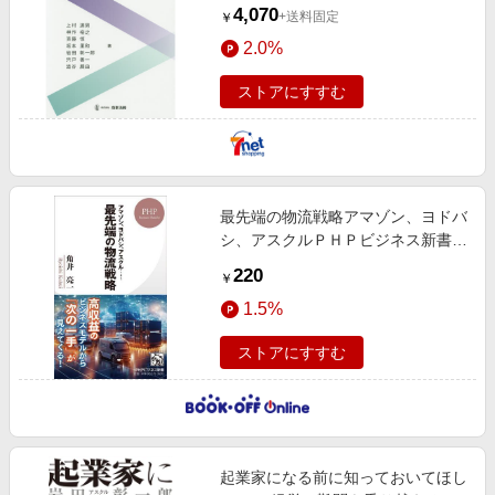
件の検証
4,070
+送料固定
￥
2.0%
ストアにすすむ
最先端の物流戦略アマゾン、ヨドバ
シ、アスクルＰＨＰビジネス新書４
６９
220
￥
1.5%
ストアにすすむ
起業家になる前に知っておいてほし