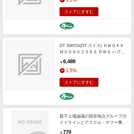
ストアにすすむ
DT SWISS(DT スイス) ＨＷＱＡＳ
Ｍ００Ｓ０２３６Ｓ ＲＷＳ ハブア
スクル HUA04006
6,489
￥
1.5%
ストアにすすむ
親子上場論議の現在地点グループガ
イドラインとアスクル・ヤフー事件
の検証別冊商事法務
770
￥