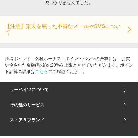
見つかりませんでした。
エンタメ
楽天サービス特集
スポーツ・アウトドア・ゴルフ
旅行特集
インテリア・寝具
【注意】楽天を装った不審なメールやSMSについ
わくわく夏特集
て
ペット・花・DIY・車
とことん買い物チャレンジ
旅行・レジャー・ホテル予約
Apple公式サイト×楽天カード分割払い
生活・お役立ち
Qoo10メガポ
獲得ポイント（各種ボーナス＋ポイントバックの合算）は、お買
金融・マネー・保険
い物された金額(税抜)の20%を上限とさせていただきます。ポイン
Samsung ボーナスキャンペーン
ト計算の詳細は
こちら
でご確認ください。
デジタルコンテンツ
週末の高還元 夏の長期版
ビジネス・その他サービス
リーベイツについて
会社概要
その他のサービス
ご利用ガイド
楽天市場
ストア＆ブランド
サイトマップ
楽天モバイル
ユニクロオンラインストア
リーベイツ 公式アプリ