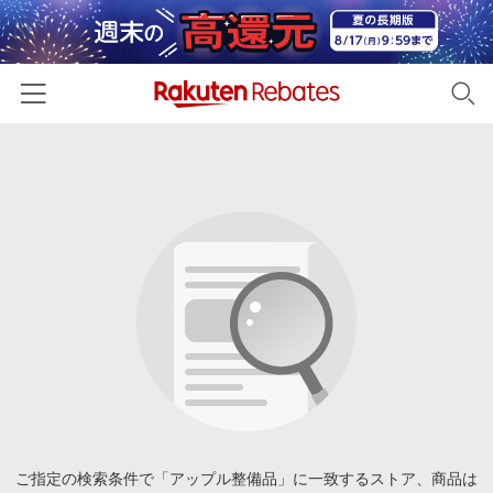
ホーム
カテゴリー一覧
百貨店・総合ECモール
イベント一覧
ファッション・インナー・小物
リーベイツ注目ストア
ヘルプ
食品・スイーツ・お酒
初回購入者限定特典
友達紹介
日用品・キッチン用品
対象ストア新規限定特典
コスメ・健康・医薬品
楽天IDでログイン/会員登録
新着ストアのご紹介
キッズ・ベビー用品
電子書籍特集
家電・PC・スマホ・カメラ
ご指定の検索条件で「アップル整備品」に一致するストア、商品は
楽天ペイ導入ストア