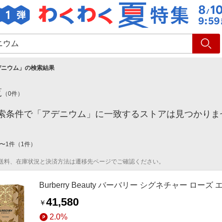
ショッピング
旅行
サ
デニウム
」の検索結果
覧
（
0
件）
索条件で「アデニウム」に一致するストアは見つかりま
〜
1
件
（
1
件）
送料、在庫状況と決済方法は遷移先ページでご確認ください。
Burberry Beauty バーバリー シグネチャー ロ
41,580
￥
2.0%