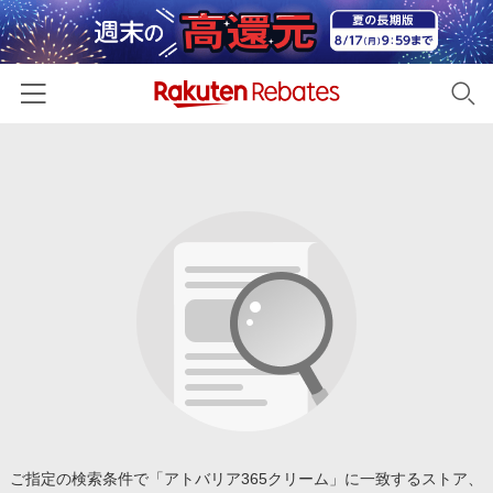
ホーム
カテゴリー一覧
百貨店・総合ECモール
イベント一覧
ファッション・インナー・小物
リーベイツ注目ストア
ヘルプ
食品・スイーツ・お酒
初回購入者限定特典
友達紹介
日用品・キッチン用品
対象ストア新規限定特典
コスメ・健康・医薬品
楽天IDでログイン/会員登録
新着ストアのご紹介
キッズ・ベビー用品
電子書籍特集
家電・PC・スマホ・カメラ
ご指定の検索条件で「アトバリア365クリーム」に一致するストア、
楽天ペイ導入ストア