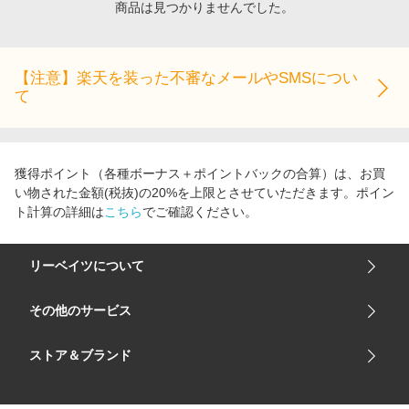
商品は見つかりませんでした。
エンタメ
楽天サービス特集
スポーツ・アウトドア・ゴルフ
旅行特集
インテリア・寝具
【注意】楽天を装った不審なメールやSMSについ
わくわく夏特集
て
ペット・花・DIY・車
とことん買い物チャレンジ
旅行・レジャー・ホテル予約
Apple公式サイト×楽天カード分割払い
生活・お役立ち
Qoo10メガポ
獲得ポイント（各種ボーナス＋ポイントバックの合算）は、お買
金融・マネー・保険
い物された金額(税抜)の20%を上限とさせていただきます。ポイン
Samsung ボーナスキャンペーン
ト計算の詳細は
こちら
でご確認ください。
デジタルコンテンツ
週末の高還元 夏の長期版
ビジネス・その他サービス
リーベイツについて
会社概要
その他のサービス
ご利用ガイド
楽天市場
ストア＆ブランド
サイトマップ
楽天モバイル
ユニクロオンラインストア
リーベイツ 公式アプリ