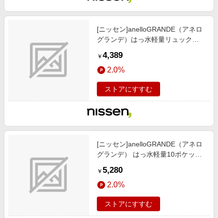
[ニッセン]anelloGRANDE（アネロ
グランデ）はっ水軽量リュック
（A4対応）/靴/レディースシュー
4,389
￥
ズ)/バッグ/アクセサリー / バッグ/
2.0%
鞄/ リュック/バックパック/ダーク
ブラック
ストアにすすむ
[ニッセン]anelloGRANDE（アネロ
グランデ） はっ水軽量10ポケット
トート型リュック（A4対応）/靴/レ
5,280
￥
ディースシューズ)/バッグ/アクセサ
2.0%
リー / バッグ/鞄/ リュック/バックパ
ック/ブラック/スミクロ)
ストアにすすむ