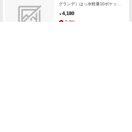
グランデ）はっ水軽量10ポケット
ショルダーバッグ/靴/レディースシ
4,180
￥
ューズ)/バッグ/アクセサリー / バッ
2.0%
グ/鞄/ ショルダーバッグ/ネイビー×
ブルー
ストアにすすむ
[ニッセン]anelloGRANDE（アネロ
グランデ） はっ水10ポケット容量
たっぷり2WAYボストンバッグ/A3
6,380
￥
対応）/靴/レディースシューズ)/バ
2.0%
ッグ/アクセサリー / バッグ/鞄/ ボス
トンバッグ/トリコロール
ストアにすすむ