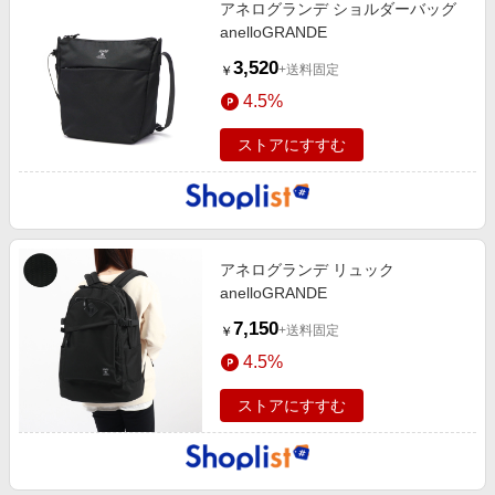
アネログランデ ショルダーバッグ
anelloGRANDE
3,520
+送料固定
￥
4.5%
ストアにすすむ
アネログランデ リュック
anelloGRANDE
7,150
+送料固定
￥
4.5%
ストアにすすむ