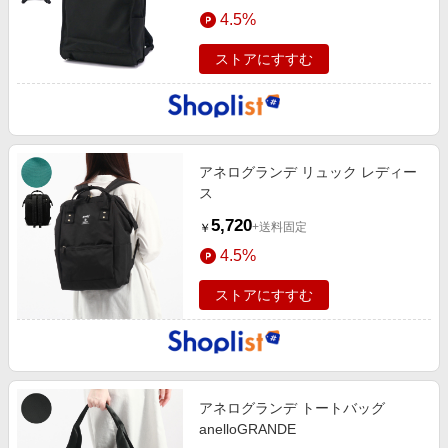
エンタメ
4.5%
楽天サービス特集
スポーツ・アウトドア・ゴルフ
旅行特集
ストアにすすむ
インテリア・寝具
わくわく夏特集
ペット・花・DIY・車
とことん買い物チャレンジ
旅行・レジャー・ホテル予約
Apple公式サイト×楽天カード分割払い
アネログランデ リュック レディー
生活・お役立ち
Qoo10メガポ
ス
金融・マネー・保険
Samsung ボーナスキャンペーン
5,720
+送料固定
￥
デジタルコンテンツ
週末の高還元 夏の長期版
4.5%
ビジネス・その他サービス
ストアにすすむ
アネログランデ トートバッグ
anelloGRANDE