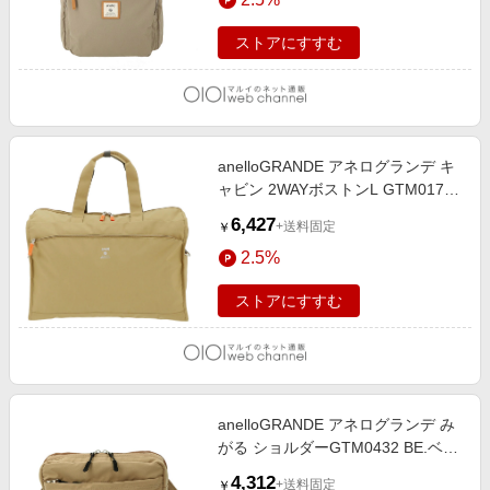
ストアにすすむ
anelloGRANDE アネログランデ キ
ャビン 2WAYボストンL GTM0178
BE.ベージュ
6,427
+送料固定
￥
2.5%
ストアにすすむ
anelloGRANDE アネログランデ み
がる ショルダーGTM0432 BE.ベー
ジュ
4,312
+送料固定
￥