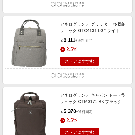
アネログランデ グリッター 多収納
リュック GTC4131 LGY.ライトグ
レー
6,111
+送料固定
￥
2.5%
ストアにすすむ
アネログランデ キャビン トート型
リュック GTM0171 BK.ブラック
5,370
+送料固定
￥
2.5%
ストアにすすむ