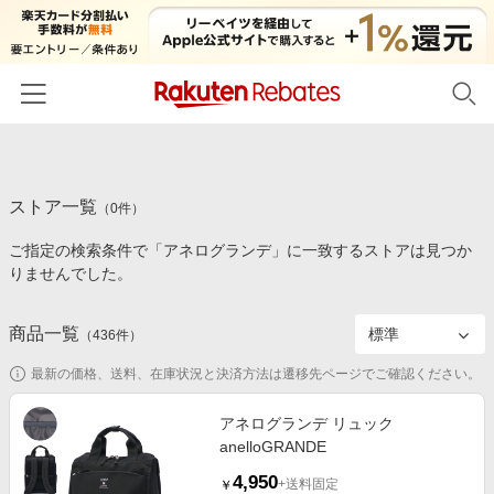
ホーム
ストア一覧
カテゴリー一覧
（
0
件）
ご指定の検索条件で「アネログランデ」に一致するストアは見つか
百貨店・総合ECモール
イベント一覧
りませんでした。
ファッション・インナー・小物
リーベイツ注目ストア
ヘルプ
食品・スイーツ・お酒
商品一覧
（
436
件）
初回購入者限定特典
友達紹介
日用品・キッチン用品
対象ストア新規限定特典
最新の価格、送料、在庫状況と決済方法は遷移先ページでご確認ください。
コスメ・健康・医薬品
楽天IDでログイン/会員登録
新着ストアのご紹介
アネログランデ リュック
キッズ・ベビー用品
anelloGRANDE
電子書籍特集
家電・PC・スマホ・カメラ
4,950
楽天ペイ導入ストア
+送料固定
￥