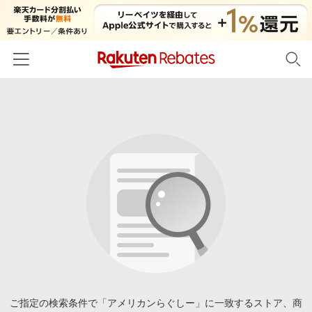
ホーム
カテゴリー一覧
百貨店・総合ECモール
イベント一覧
ファッション・インナー・小物
リーベイツ注目ストア
ヘルプ
食品・スイーツ・お酒
初回購入者限定特典
友達紹介
日用品・キッチン用品
対象ストア新規限定特典
コスメ・健康・医薬品
楽天IDでログイン/会員登録
新着ストアのご紹介
キッズ・ベビー用品
電子書籍特集
家電・PC・スマホ・カメラ
ご指定の検索条件で「アメリカンらぐしー」に一致するストア、商
楽天ペイ導入ストア