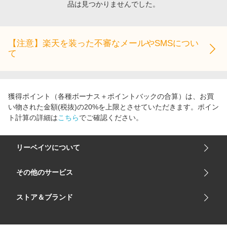
品は見つかりませんでした。
エンタメ
楽天サービス特集
スポーツ・アウトドア・ゴルフ
旅行特集
インテリア・寝具
【注意】楽天を装った不審なメールやSMSについ
わくわく夏特集
て
ペット・花・DIY・車
50万ポイント山分けキャンペーン
旅行・レジャー・ホテル予約
とことん買い物チャレンジ
生活・お役立ち
Apple公式サイト×楽天カード分割払い
獲得ポイント（各種ボーナス＋ポイントバックの合算）は、お買
金融・マネー・保険
い物された金額(税抜)の20%を上限とさせていただきます。ポイン
Samsung ボーナスキャンペーン
ト計算の詳細は
こちら
でご確認ください。
デジタルコンテンツ
週末の高還元 夏の長期版
ビジネス・その他サービス
リーベイツについて
会社概要
その他のサービス
ご利用ガイド
楽天市場
ストア＆ブランド
サイトマップ
楽天モバイル
ユニクロオンラインストア
リーベイツ 公式アプリ