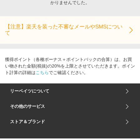
かりませんでした。
エンタメ
楽天サービス特集
スポーツ・アウトドア・ゴルフ
旅行特集
インテリア・寝具
【注意】楽天を装った不審なメールやSMSについ
わくわく夏特集
て
ペット・花・DIY・車
50万ポイント山分けキャンペーン
旅行・レジャー・ホテル予約
とことん買い物チャレンジ
生活・お役立ち
Apple公式サイト×楽天カード分割払い
獲得ポイント（各種ボーナス＋ポイントバックの合算）は、お買
金融・マネー・保険
い物された金額(税抜)の20%を上限とさせていただきます。ポイン
Samsung ボーナスキャンペーン
ト計算の詳細は
こちら
でご確認ください。
デジタルコンテンツ
週末の高還元 夏の長期版
ビジネス・その他サービス
リーベイツについて
会社概要
その他のサービス
ご利用ガイド
楽天市場
ストア＆ブランド
サイトマップ
楽天モバイル
ユニクロオンラインストア
リーベイツ 公式アプリ