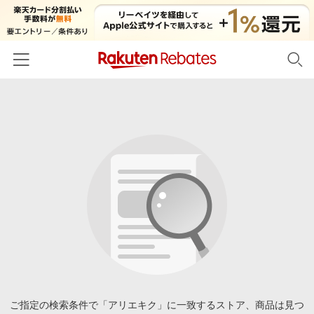
ホーム
カテゴリー一覧
百貨店・総合ECモール
イベント一覧
ファッション・インナー・小物
リーベイツ注目ストア
ヘルプ
食品・スイーツ・お酒
初回購入者限定特典
友達紹介
日用品・キッチン用品
対象ストア新規限定特典
コスメ・健康・医薬品
楽天IDでログイン/会員登録
新着ストアのご紹介
キッズ・ベビー用品
電子書籍特集
家電・PC・スマホ・カメラ
ご指定の検索条件で「アリエキク」に一致するストア、商品は見つ
楽天ペイ導入ストア