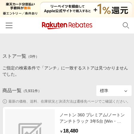
ホーム
ストア一覧
カテゴリー一覧
（
0
件）
ご指定の検索条件で「アンチ」に一致するストアは見つかりません
百貨店・総合ECモール
イベント一覧
でした。
ファッション・インナー・小物
リーベイツ注目ストア
ヘルプ
食品・スイーツ・お酒
商品一覧
（
5,931
件）
初回購入者限定特典
友達紹介
日用品・キッチン用品
対象ストア新規限定特典
最新の価格、送料、在庫状況と決済方法は遷移先ページでご確認ください。
コスメ・健康・医薬品
楽天IDでログイン/会員登録
新着ストアのご紹介
ノートン 360 プレミアム/ノートン
キッズ・ベビー用品
アンチトラック 3年5台 [Win・
電子書籍特集
Mac・Android・iOS用]
家電・PC・スマホ・カメラ
18,480
楽天ペイ導入ストア
￥