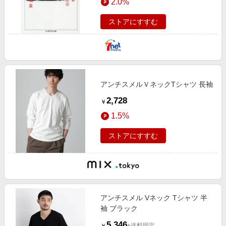
2.0%
ストアにすすむ
アンチスメルＶネックTシャツ 長袖
2,728
￥
1.5%
ストアにすすむ
アンチスメル Vネック Tシャツ 半
袖 ブラック
5,346
+送料固定