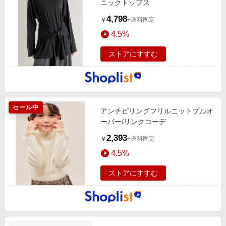
ニックトップス
4,798
+送料固定
￥
4.5%
ストアにすすむ
セール中
アンチピリングフリルニットプルオ
ーバー/リンクコーデ
2,393
+送料固定
￥
4.5%
ストアにすすむ