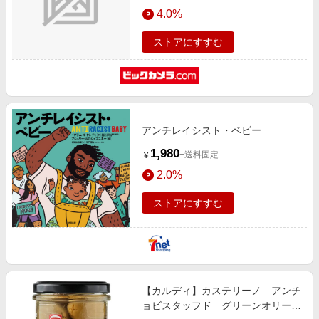
エンタメ
4.0%
楽天サービス特集
スポーツ・アウトドア・ゴルフ
旅行特集
ストアにすすむ
インテリア・寝具
わくわく夏特集
ペット・花・DIY・車
とことん買い物チャレンジ
旅行・レジャー・ホテル予約
Apple公式サイト×楽天カード分割払い
生活・お役立ち
アンチレイシスト・ベビー
Qoo10メガポ
金融・マネー・保険
1,980
+送料固定
￥
Samsung ボーナスキャンペーン
デジタルコンテンツ
2.0%
週末の高還元 夏の長期版
ビジネス・その他サービス
ストアにすすむ
【カルディ】カステリーノ アンチ
ョビスタッフド グリーンオリー