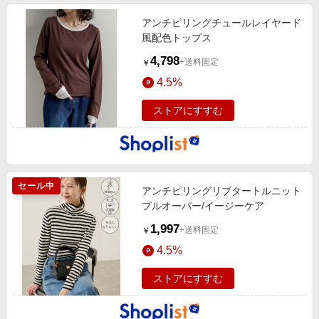
アンチピリングチュールレイヤード
風配色トップス
4,798
+送料固定
￥
4.5%
ストアにすすむ
セール中
アンチピリングリブタートルニット
プルオーバー/イージーケア
1,997
+送料固定
￥
4.5%
ストアにすすむ