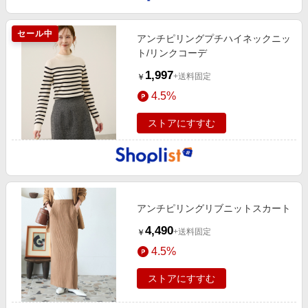
セール中
アンチピリングプチハイネックニッ
ト/リンクコーデ
1,997
+送料固定
￥
4.5%
ストアにすすむ
アンチピリングリブニットスカート
4,490
+送料固定
￥
4.5%
ストアにすすむ