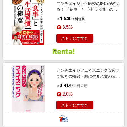
アンチエイジング医療の医師が教え
る！ 「食事」と「生活習慣」の極
意
1,540
送料無料
￥
3.5%
ストアにすすむ
アンチエイジフェイスニング 3週間
で驚きの輪郭・肌に生まれ変わる
10年前の顔をとりもどす！
1,414
+送料固定
￥
2.0%
ストアにすすむ