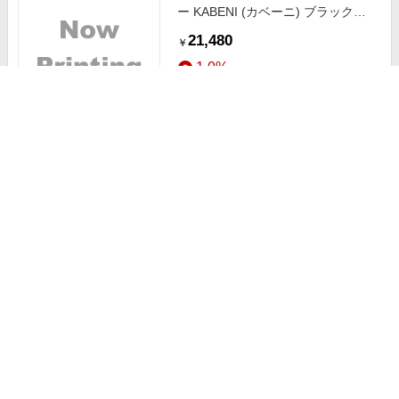
ー KABENI (カベーニ) ブラック
T89AQ
21,480
￥
1.0%
ストアにすすむ
シャープ SHARP 加湿空気清浄機
プラズマクラスターNEXT 空気清
浄?34畳目安 加湿?25畳目安 ホワイ
85,320
￥
ト系 KI-UX75-W
1.5%
ストアにすすむ