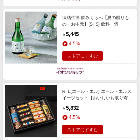
凍結生酒 飲みくらべ【夏の贈りも
の・お中元】[SHS] 飲料・酒
5,445
￥
4.5%
ストアにすすむ
R. L(エール・エル) エール・エルス
イーツセット【おいしいお取り寄
せ】【季節の贈り物＆ご褒美ギフ
5,832
￥
ト】
4.5%
ストアにすすむ