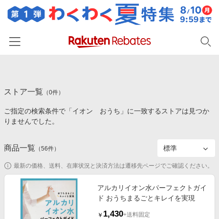
ホーム
ストア一覧
カテゴリー一覧
（
0
件）
ご指定の検索条件で「イオン おうち」に一致するストアは見つか
百貨店・総合ECモール
イベント一覧
りませんでした。
ファッション・インナー・小物
リーベイツ注目ストア
ヘルプ
食品・スイーツ・お酒
商品一覧
（
56
件）
初回購入者限定特典
友達紹介
日用品・キッチン用品
対象ストア新規限定特典
最新の価格、送料、在庫状況と決済方法は遷移先ページでご確認ください。
コスメ・健康・医薬品
楽天IDでログイン/会員登録
新着ストアのご紹介
アルカリイオン水パーフェクトガイ
キッズ・ベビー用品
ド おうちまるごとキレイを実現
電子書籍特集
家電・PC・スマホ・カメラ
1,430
楽天ペイ導入ストア
+送料固定
￥