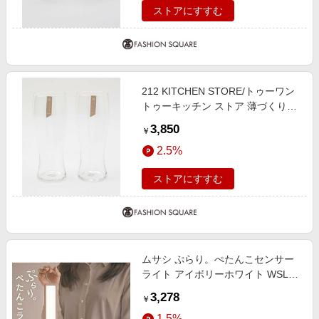
ストアにすすむ
212 KITCHEN STORE/トゥーワン
トゥーキッチン ストア 薄づくり麦
酒グラスセット 395ml その他
3,850
￥
00(FREE)
2.5%
ストアにすすむ
ムサシ ぷらり。ぺたんこセンサー
ライト アイボリーホワイト WSL-
005IW
3,278
￥
1.5%