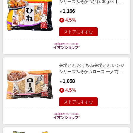
シリーズみそかつひれ 30g×3【＠
FROZEN】 惣菜【季節の贈り物＆
1,166
￥
ご褒美ギフト】
4.5%
ストアにすすむ
矢場とん おうちde矢場とん レンジ
シリーズみそかつロース 一人前
(100g)【＠FROZEN】 惣菜【季節
1,058
￥
の贈り物＆ご褒美ギフト】
4.5%
ストアにすすむ