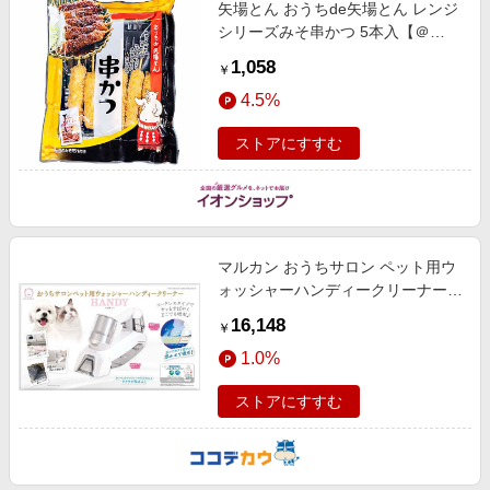
矢場とん おうちde矢場とん レンジ
シリーズみそ串かつ 5本入【＠
FROZEN】 惣菜【季節の贈り物＆
1,058
￥
ご褒美ギフト】
4.5%
ストアにすすむ
マルカン おうちサロン ペット用ウ
ォッシャーハンディークリーナー
DA-526
16,148
￥
1.0%
ストアにすすむ