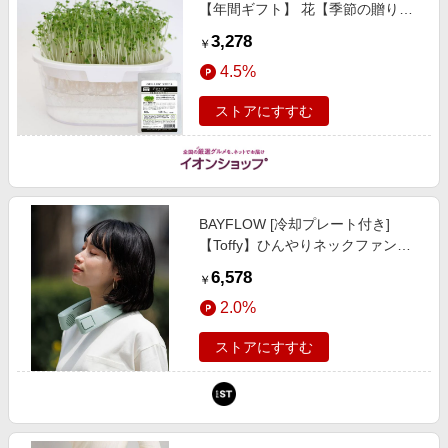
【年間ギフト】 花【季節の贈り物
＆ご褒美ギフト】
3,278
￥
4.5%
ストアにすすむ
BAYFLOW [冷却プレート付き]
【Toffy】ひんやりネックファン
(WEB限定) シーズンアイテム グレ
6,578
￥
ー ベイフロー 654309 and ST アン
2.0%
ドエスティ（旧ドットエスティ）
ストアにすすむ