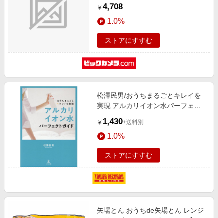
リマー充電器2.1A おうち DNG-
4,708
￥
122C
1.0%
ストアにすすむ
松澤民男/おうちまるごとキレイを
実現 アルカリイオン水パーフェク
トガイ[9784344937147]
1,430
+送料別
￥
1.0%
ストアにすすむ
矢場とん おうちde矢場とん レンジ