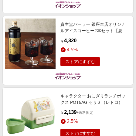
資生堂パーラー 銀座本店オリジナ
ルアイスコーヒー2本セット【夏の
贈りもの・お中元】 飲料・酒
4,320
￥
4.5%
ストアにすすむ
キャラクター おにぎりランチボッ
クス POT5AG セサミ（レトロ）
2,139
+送料固定
￥
2.5%
ストアにすすむ