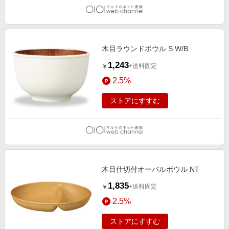
木目ラウンドボウル S W/B
1,243
+送料固定
￥
2.5%
ストアにすすむ
木目仕切付オーバルボウル NT
1,835
+送料固定
￥
2.5%
ストアにすすむ