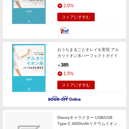
エンタメ
2.0%
楽天サービス特集
スポーツ・アウトドア・ゴルフ
旅行特集
ストアにすすむ
インテリア・寝具
お中元特集2026
ペット・花・DIY・車
わくわく夏特集
旅行・レジャー・ホテル予約
とことん買い物チャレンジ
おうちまるごとキレイを実現 アル
生活・お役立ち
Apple公式サイト×楽天カード分割払い
カリイオン水パーフェクトガイド
金融・マネー・保険
Qoo10メガポ
385
￥
デジタルコンテンツ
1.5%
ビジネス・その他サービス
ストアにすすむ
Disneyキャラクター USB/USB
Type-C 4000mAhリチウムイオンポ