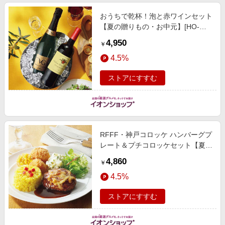
おうちで乾杯！泡と赤ワインセット
【夏の贈りもの・お中元】[HO-
SR2] 飲料・酒
4,950
￥
4.5%
ストアにすすむ
RFFF・神戸コロッケ ハンバーグプ
レート＆プチコロッケセット【夏の
贈りもの・お中元】[51045] 惣菜
4,860
￥
4.5%
ストアにすすむ