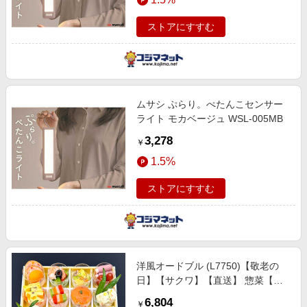
ストアにすすむ
ムサシ ぷらり。ぺたんこセンサー
ライト モカベージュ WSL-005MB
3,278
￥
1.5%
ストアにすすむ
洋風オードブル (L7750)【敬老の
日】【サクワ】【直送】 惣菜【季
節の贈り物＆ご褒美ギフト】
6,804
￥