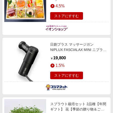
4.5%
ストアにすすむ
日創プラス マッサージガン
NIPLUX FASCIALAX MINI ニプラッ
クス ファシアラックス ミニ(ブラッ
19,800
￥
ク)
1.5%
ストアにすすむ
スプラウト栽培セット 2品種【年間
ギフト】 花【季節の贈り物＆ご褒