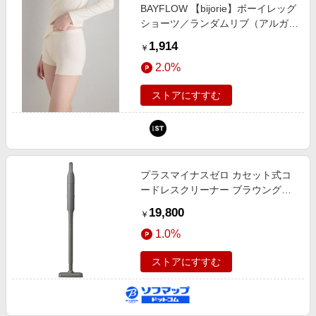
BAYFLOW 【bijorie】ボーイレッグ
ショーツ／ランダムリブ（アルガン
オイル配合） ライトグレー M イン
1,914
￥
ティメイト ベイフロー 130577 and
2.0%
ST アンドエスティ（旧ドットエス
ティ）
ストアにすすむ
プラスマイナスゼロ カセット式コ
ードレスクリーナー ブラウングレ
ー XJC-K210TH ［紙パック式 /コ
19,800
￥
ードレス］
1.0%
ストアにすすむ