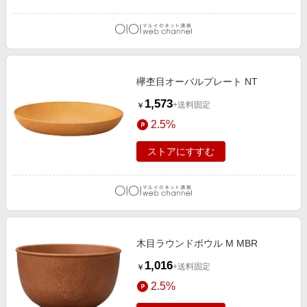
欅杢目オーバルプレート NT
1,573
+送料固定
￥
2.5%
ストアにすすむ
木目ラウンドボウル M MBR
1,016
+送料固定
￥
2.5%